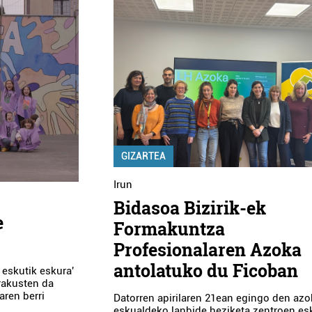
GIZARTEA
Irun
Bidasoa Bizirik-ek
e
Formakuntza
Profesionalaren Azoka
antolatuko du Ficoban
eskutik eskura'
rakusten da
aren berri
Datorren apirilaren 21ean egingo den azo
eskualdeko lanbide heziketa zentroen es