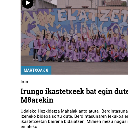
MARTXOAK 8
Irun
Irungo ikastetxeek bat egin dut
M8arekin
Udaleko Hezkidetza Mahaiak antolatuta, 'Berdintasuna 
izeneko bideoa sortu dute. Berdintasunaren lekukoa e
ikastetxeetan barrena bidaiatzen, M8aren mezu nagusi
emateko.