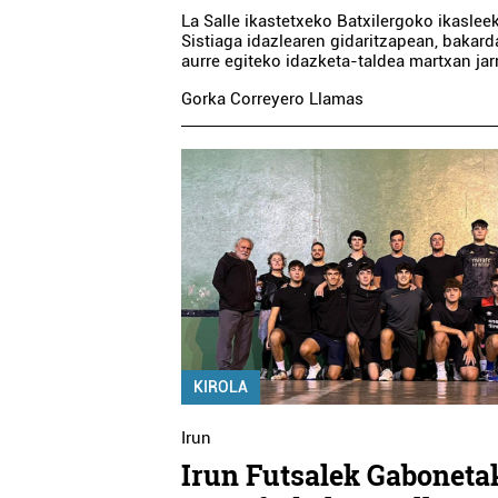
La Salle ikastetxeko Batxilergoko ikasleek,
Sistiaga idazlearen gidaritzapean, bakard
aurre egiteko idazketa-taldea martxan jarr
Gorka Correyero Llamas
KIROLA
Irun
Irun Futsalek Gaboneta
ropa dendak
Osasungintza