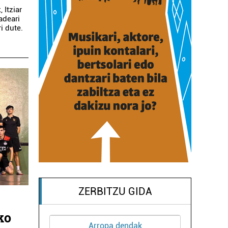
 Itziar
adeari
i dute.
ZERBITZU GIDA
ko
Arropa dendak
Os