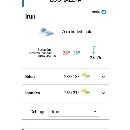
Iturria:
Irun
Zeru hodeitsuak
Euria:
0mm
26º
16º
Hezetasuna:
83%
Elurra:
4500m
13 km/h
Bihar
28º
18º
Igandea
26º
21º
Gehiago:
Irun