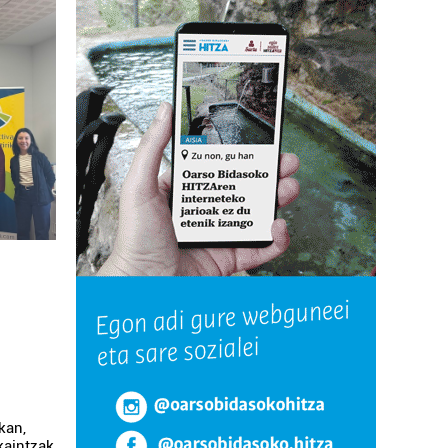
kan,
kaintzak