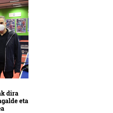
ak dira
galde eta
ea