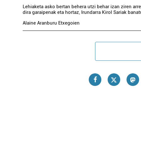
Lehiaketa asko bertan behera utzi behar izan ziren arr
dira garaipenak eta hortaz, Irundarra Kirol Sariak banat
Alaine Aranburu Etxegoien