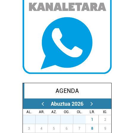
AGENDA
Abuztua 2026
AL.
AR.
AZ.
OG.
OL.
LR.
IG.
27
28
29
30
31
1
2
3
4
5
6
7
8
9