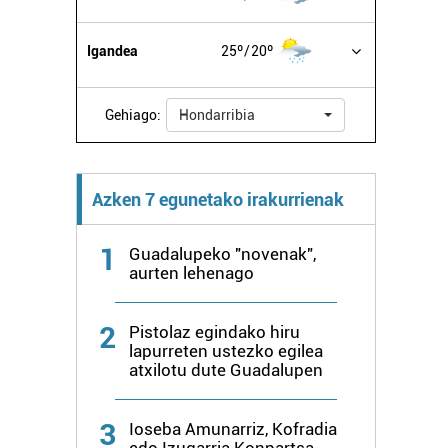
Igandea
25º
20º
Gehiago:
Hondarribia
Azken 7 egunetako irakurrienak
1
Guadalupeko "novenak",
aurten lehenago
2
Pistolaz egindako hiru
lapurreten ustezko egilea
atxilotu dute Guadalupen
3
Ioseba Amunarriz, Kofradia