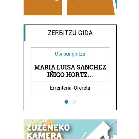
ZERBITZU GIDA
Osasungintza
MARIA LUISA SANCHEZ
E AEK
LEZ
IÑIGO HORTZ
...
Errenteria-Orereta