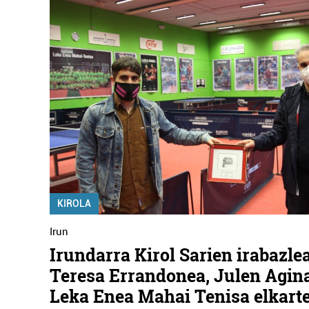
KIROLA
Irun
Irundarra Kirol Sarien irabazle
Teresa Errandonea, Julen Agina
Leka Enea Mahai Tenisa elkart