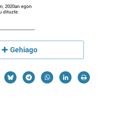
en, 2020an egon
u dituzte.
Gehiago