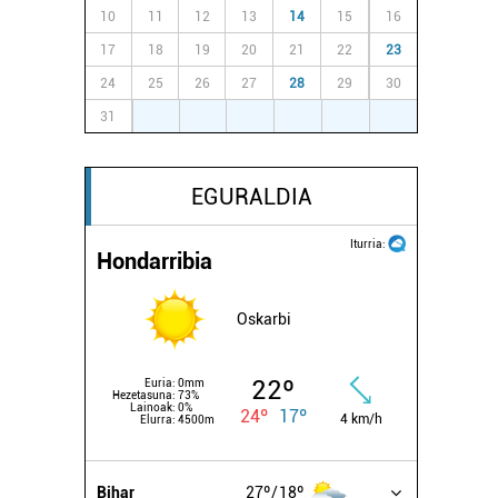
10
11
12
13
14
15
16
17
18
19
20
21
22
23
24
25
26
27
28
29
30
31
1
2
3
4
5
6
EGURALDIA
Iturria:
Hondarribia
Oskarbi
22º
Euria:
0mm
Hezetasuna:
73%
Lainoak:
0%
24º
17º
4 km/h
Elurra:
4500m
Bihar
27º
18º