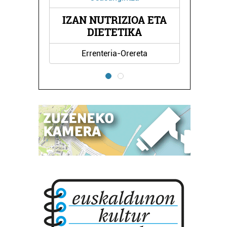
O
IZAN NUTRIZIOA ETA
A
DIETETIKA
Errenteria-Orereta