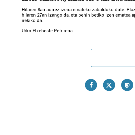
Hilaren 8an aurrez izena emateko zabalduko dute. Pla
hilaren 27an izango da, eta behin betiko izen ematea a
irekiko da.
Urko Etxebeste Petrirena