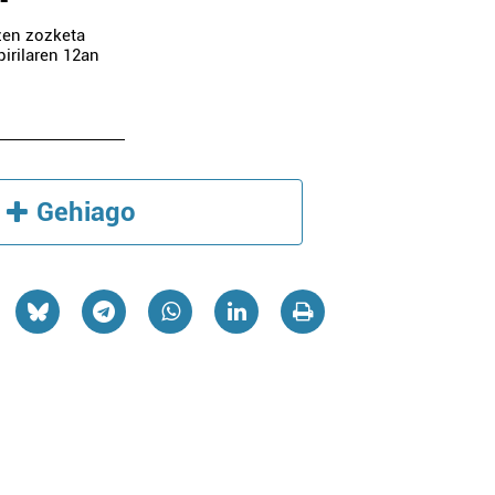
zen zozketa
pirilaren 12an
Gehiago