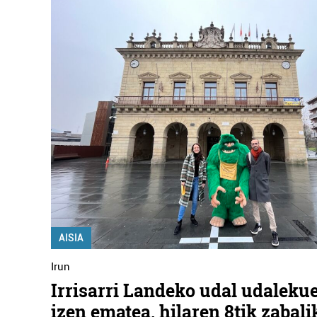
AISIA
Irun
Irrisarri Landeko udal udaleku
izen ematea, hilaren 8tik zabali