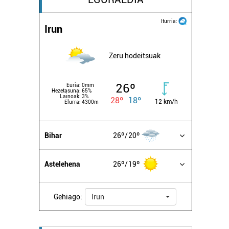
Iturria:
Irun
Zeru hodeitsuak
26º
Euria:
0mm
Hezetasuna:
65%
Lainoak:
3%
28º
18º
12 km/h
Elurra:
4300m
Bihar
26º
20º
Astelehena
26º
19º
Gehiago:
Irun