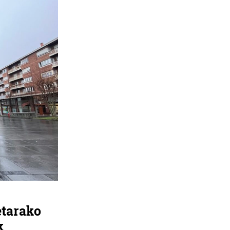
etarako
k