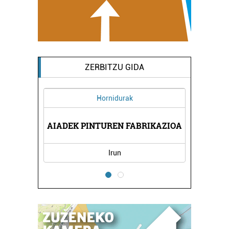
ZERBITZU GIDA
Hornidurak
I
AIADEK PINTUREN FABRIKAZIOA
Irun