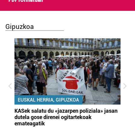
PDF formatuan
Gipuzkoa
EUSKAL HERRIA, GIPUZKOA
KASek salatu du «jazarpen poliziala» jasan
Pa
dutela gose direnei ogitartekoak
da
emateagatik
«s