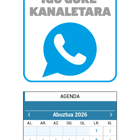
AGENDA
Abuztua 2026
AL.
AR.
AZ.
OG.
OL.
LR.
IG.
27
28
29
30
31
1
2