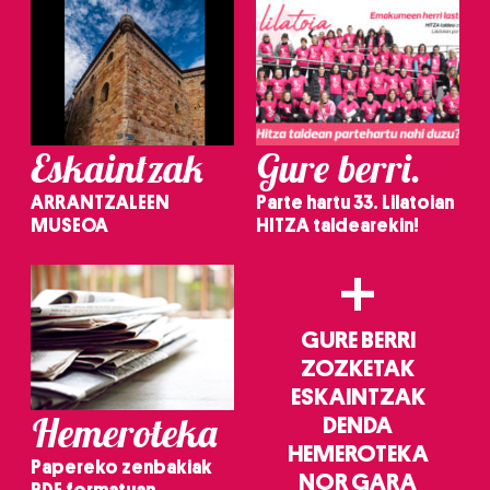
Eskaintzak
Gure berri.
ARRANTZALEEN
Parte hartu 33. Lilatoian
MUSEOA
HITZA taldearekin!
+
GURE BERRI
ZOZKETAK
ESKAINTZAK
Hemeroteka
DENDA
HEMEROTEKA
Papereko zenbakiak
NOR GARA