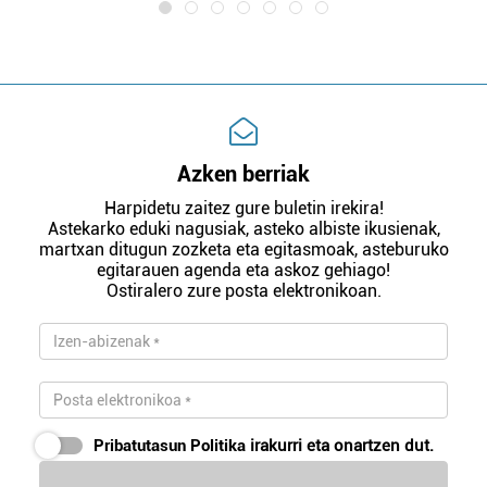
Azken berriak
Harpidetu zaitez gure buletin irekira!
Astekarko eduki nagusiak, asteko albiste ikusienak,
martxan ditugun zozketa eta egitasmoak, asteburuko
egitarauen agenda eta askoz gehiago!
Ostiralero zure posta elektronikoan.
Pribatutasun Politika
irakurri eta onartzen dut.