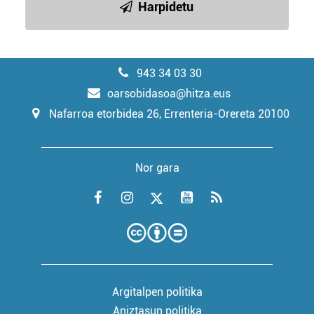
Harpidetu
943 34 03 30
oarsobidasoa@hitza.eus
Nafarroa etorbidea 26, Errenteria-Orereta 20100
Nor gara
Argitalpen politika
Aniztasun politika