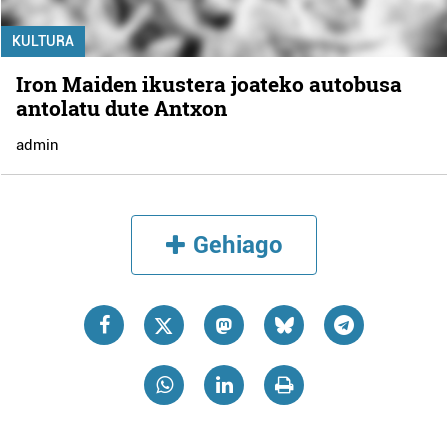
KULTURA
Iron Maiden ikustera joateko autobusa
antolatu dute Antxon
admin
Gehiago