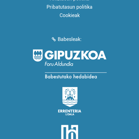
Pribatutasun politika
Cookieak
Babesleak: