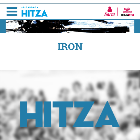
Sartu
IRON