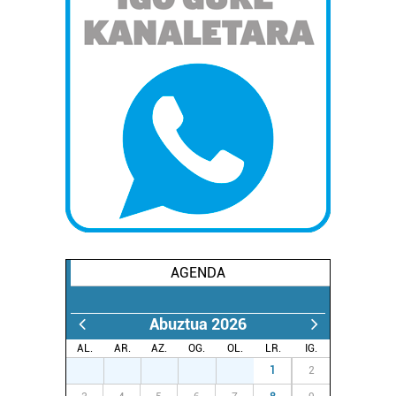
AGENDA
Abuztua 2026
AL.
AR.
AZ.
OG.
OL.
LR.
IG.
27
28
29
30
31
1
2