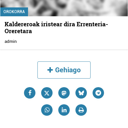
OROKORRA
Kaldereroak iristear dira Errenteria-
Oreretara
admin
Gehiago