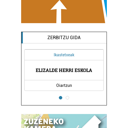
ZERBITZU GIDA
Ikastetxeak
PIA
MI
ELIZALDE HERRI ESKOLA
Oiartzun