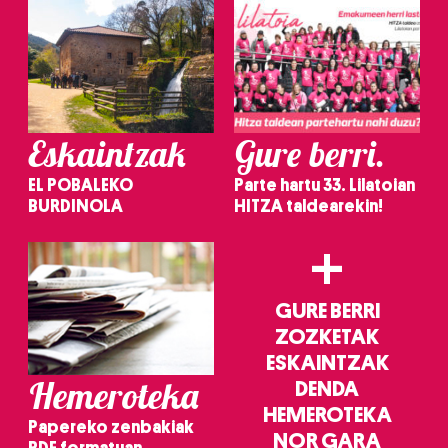
Eskaintzak
Gure berri.
EL POBALEKO
Parte hartu 33. Lilatoian
BURDINOLA
HITZA taldearekin!
+
GURE BERRI
ZOZKETAK
ESKAINTZAK
Hemeroteka
DENDA
HEMEROTEKA
Papereko zenbakiak
NOR GARA