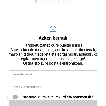
Azken berriak
Harpidetu zaitez gure buletin irekira!
Astekarko eduki nagusiak, asteko albiste ikusienak,
martxan ditugun zozketa eta egitasmoak, asteburuko
egitarauen agenda eta askoz gehiago!
Ostiralero zure posta elektronikoan.
Pribatutasun Politika
irakurri eta onartzen dut.