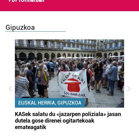
PDF formatuan
Gipuzkoa
EUSKAL HERRIA, GIPUZKOA
KASek salatu du «jazarpen poliziala» jasan
Pa
dutela gose direnei ogitartekoak
da
emateagatik
«s