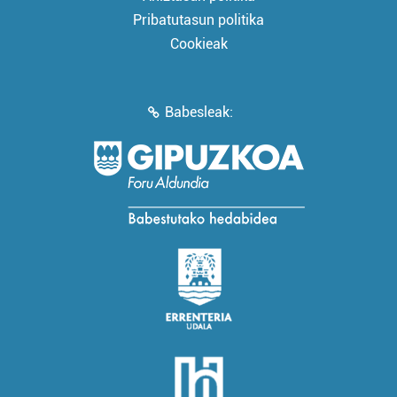
Pribatutasun politika
Cookieak
Babesleak: