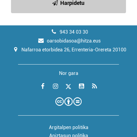
Harpidetu
943 34 03 30
oarsobidasoa@hitza.eus
Nafarroa etorbidea 26, Errenteria-Orereta 20100
Nor gara
Argitalpen politika
Aniztasun politika