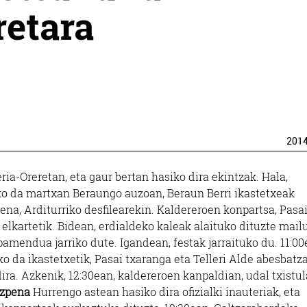
retara
201
a-Oreretan, eta gaur bertan hasiko dira ekintzak. Hala,
riko da martxan Beraungo auzoan, Beraun Berri ikastetxeak
ena, Arditurriko desfilearekin. Kaldereroen konpartsa, Pasa
lkartetik. Bidean, erdialdeko kaleak alaituko dituzte mail
amendua jarriko dute. Igandean, festak jarraituko du. 11:00
ko da ikastetxetik, Pasai txaranga eta Telleri Alde abesbatz
ira. Azkenik, 12:30ean, kaldereroen kanpaldian, udal txistul
ezpena
Hurrengo astean hasiko dira ofizialki inauteriak, eta