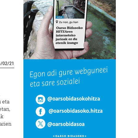
4
/
02
/
21
i
u eta
etan,
ak
arien