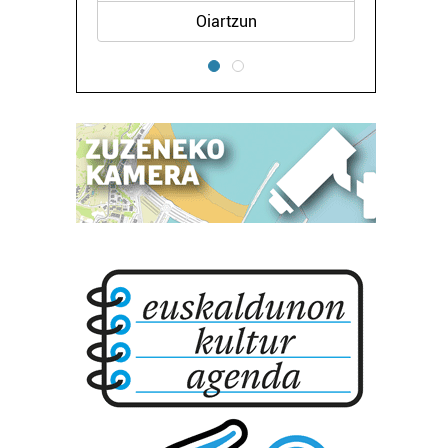
Oiartzun