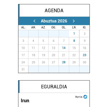
AGENDA
Abuztua 2026
AL.
AR.
AZ.
OG.
OL.
LR.
IG.
27
28
29
30
31
1
2
3
4
5
6
7
8
9
10
11
12
13
14
15
16
17
18
19
20
21
22
23
24
25
26
27
28
29
30
31
1
2
3
4
5
6
EGURALDIA
Iturria:
Irun