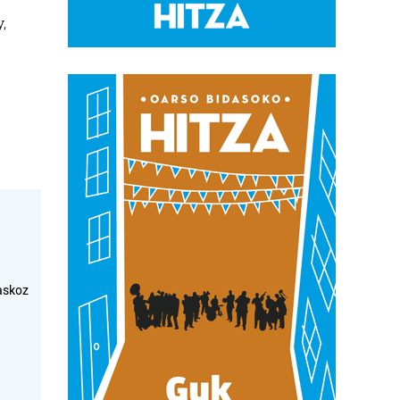
,
askoz