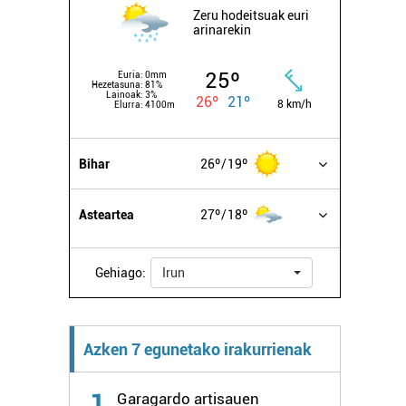
Zeru hodeitsuak euri
arinarekin
25º
Euria:
0mm
Hezetasuna:
81%
Lainoak:
3%
26º
21º
8 km/h
Elurra:
4100m
Bihar
26º
19º
Asteartea
27º
18º
Gehiago:
Irun
Azken 7 egunetako irakurrienak
1
Garagardo artisauen