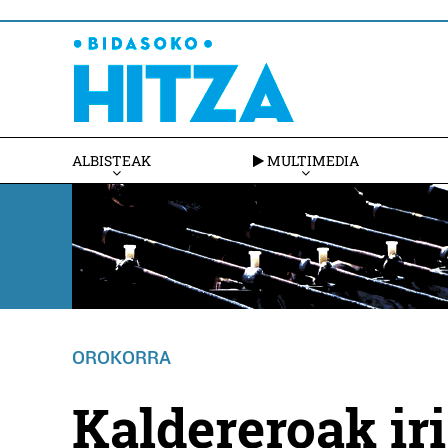
ALBISTEAK
MULTIMEDIA
OROKORRA
Kaldereroak iri