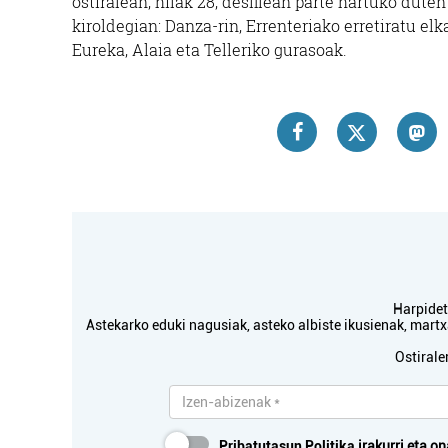
ostiralean, hilak 28, desfilean parte hartuko dute
kiroldegian: Danza-rin, Errenteriako erretiratu elk
Eureka, Alaia eta Telleriko gurasoak.
Harpidetu
Astekarko eduki nagusiak, asteko albiste ikusienak, mar
Ostirale
Pribatutasun Politika
irakurri eta on