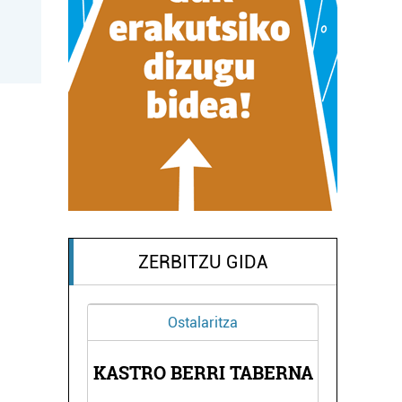
ZERBITZU GIDA
Ostalaritza
OLA
KASTRO BERRI TABERNA
LE