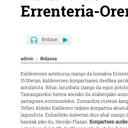
Errenteria-Ore
admin
Bidasoa
Kaldereroen asteburua izango da honakoa Errenteri
15:00etan, kaldereroen konpartsaren desfilea jar
antolatuta. Bihar, larunbata izango da egun potolo
Txarangarekin batera aterako da Alabergako auzo e
zartaginen erritmoarekin. Zumardira iristean kanp
Telleri Aldeko Kalderero txikien konpartsa abiatu
lagunduta. Erdialdeko kaleetan ikus ahal izango d
bandak joko du, Herriko Plazan.
Konpartsen aurk