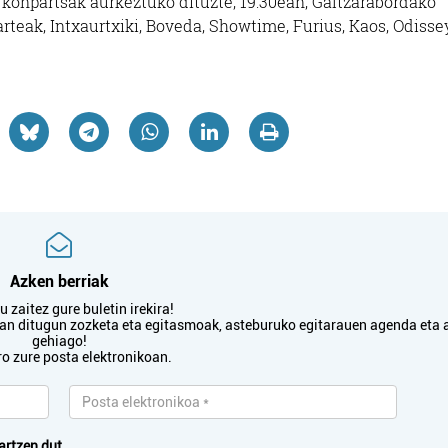
n konpartsak aurkeztuko dituzte, 19:30ean, Galtzarabordako
arteak, Intxaurtxiki, Boveda, Showtime, Furius, Kaos, Odissey
Azken berriak
 zaitez gure buletin irekira!
txan ditugun zozketa eta egitasmoak, asteburuko egitarauen agenda eta 
gehiago!
ro zure posta elektronikoan.
artzen dut.