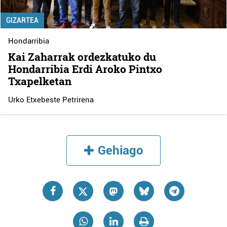
GIZARTEA
Hondarribia
Kai Zaharrak ordezkatuko du
Hondarribia Erdi Aroko Pintxo
Txapelketan
Urko Etxebeste Petrirena
Gehiago