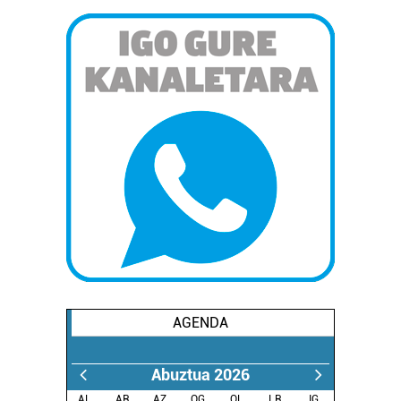
AGENDA
Abuztua 2026
AL.
AR.
AZ.
OG.
OL.
LR.
IG.