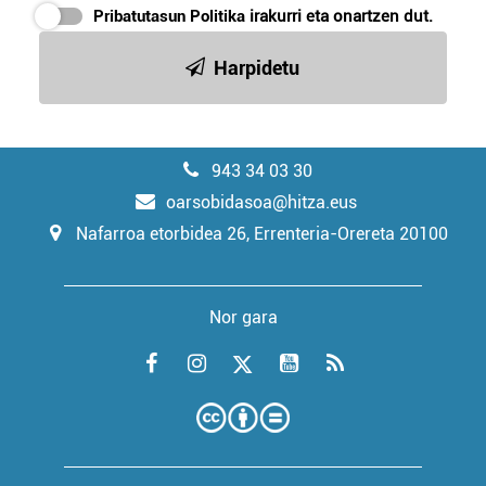
Pribatutasun Politika
irakurri eta onartzen dut.
Harpidetu
943 34 03 30
oarsobidasoa@hitza.eus
Nafarroa etorbidea 26, Errenteria-Orereta 20100
Nor gara