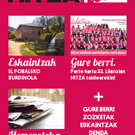
irakurri
Eskaintzak
Gure berri.
EL POBALEKO
Parte hartu 33. Lilatoian
BURDINOLA
HITZA taldearekin!
+
GURE BERRI
ZOZKETAK
ESKAINTZAK
DENDA