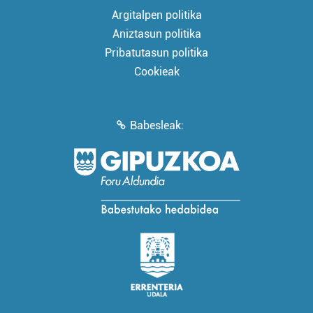
Argitalpen politika
Aniztasun politika
Pribatutasun politika
Cookieak
Babesleak: