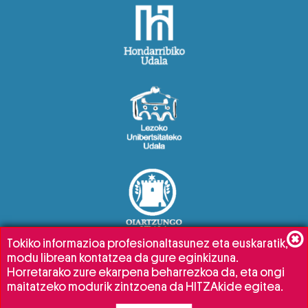
Tokiko informazioa profesionaltasunez eta euskaratik,
modu librean kontatzea da gure eginkizuna.
Horretarako zure ekarpena beharrezkoa da, eta ongi
maitatzeko modurik zintzoena da HITZAkide egitea.