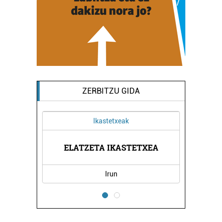
ZERBITZU GIDA
Ikastetxeak
BERNA
ELATZETA IKASTETXEA
ANTX
Irun