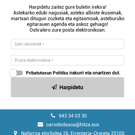
Harpidetu zaitez gure buletin irekira!
Astekarko eduki nagusiak, asteko albiste ikusienak,
martxan ditugun zozketa eta egitasmoak, asteburuko
egitarauen agenda eta askoz gehiago!
Ostiralero zure posta elektronikoan.
Pribatutasun Politika
irakurri eta onartzen dut.
Harpidetu
943 34 03 30
oarsobidasoa@hitza.eus
Nafarroa etorbidea 26, Errenteria-Orereta 20100