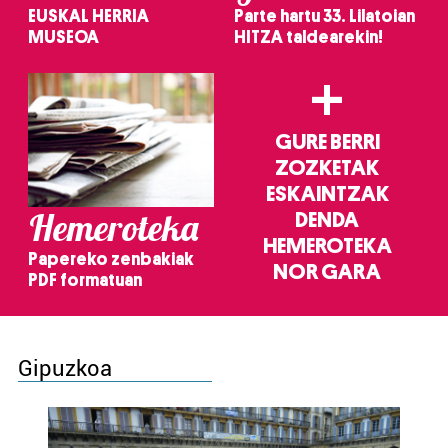
EUSKAL HERRIA
Parte hartu 33. Lilatoian
MUSEOA
HITZA taldearekin!
+
GURE BERRI
ZOZKETAK
ESKAINTZAK
Hemeroteka
DENDA
HEMEROTEKA
Papereko zenbakiak
NOR GARA
PDF formatuan
Gipuzkoa