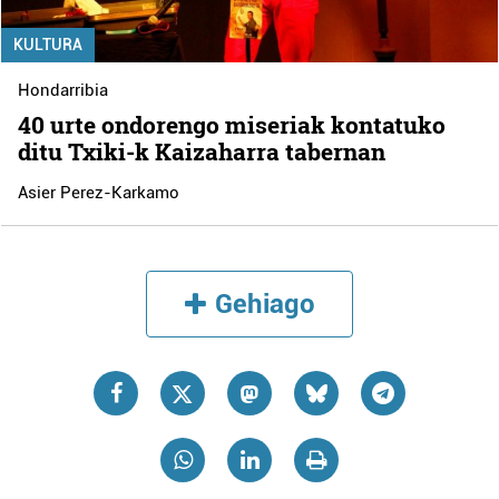
KULTURA
Hondarribia
40 urte ondorengo miseriak kontatuko
ditu Txiki-k Kaizaharra tabernan
Asier Perez-Karkamo
Gehiago