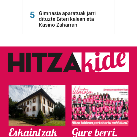
Webgune honek cookie propioak eta hirugarrenen cookie-
5
fitxategiak erabiltzen ditu. Zure esperientzia eta
Gimnasia aparatuak jarri
dituzte Biteri kalean eta
zerbitzuak hobetzeko asmoz, cookie teknologiaz
Kasino Zaharran
baliatzen gara. Ohar hau onartuz gero, teknologia hori
erabiltzeko baimen esplizitua ematen diguzu.
Gehiago
irakurri
Eskaintzak
Gure berri.