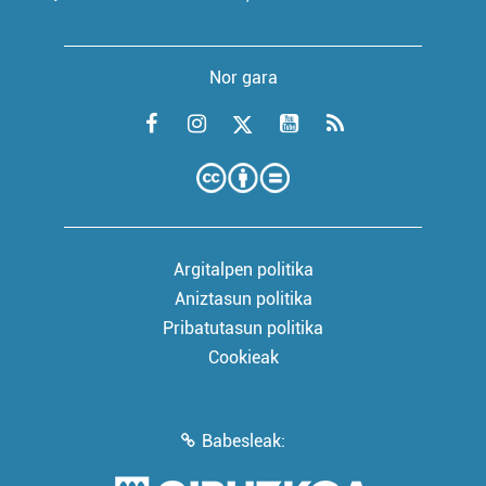
Nor gara
Argitalpen politika
Aniztasun politika
Pribatutasun politika
Cookieak
Babesleak: