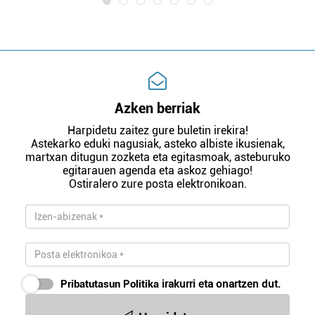
Azken berriak
Harpidetu zaitez gure buletin irekira!
Astekarko eduki nagusiak, asteko albiste ikusienak,
martxan ditugun zozketa eta egitasmoak, asteburuko
egitarauen agenda eta askoz gehiago!
Ostiralero zure posta elektronikoan.
Pribatutasun Politika
irakurri eta onartzen dut.