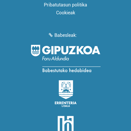
Pribatutasun politika
Cookieak
Babesleak: