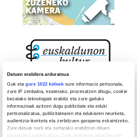
Datuen erabilera arduratsua
Guk eta
gure 1022 kideek
sure informacio pertsonala,
zure IP zenbakia, esaterako, prozesatzen ditugu, cookie
bezalako teknologiak erabiliz eta zure gailuko
informazioak azitzen dugu publizitate eta eduki
pertsonalizatua, publizitatearen eta edukiaren neurketa,
audientzia-ikerketa eta zerbitzuen garapena eskaintzeko.
Zure datuak nork eta zertarako erabiltzen dituen
hautatzeko aukera duzu. Zure onespena aldatzen edo