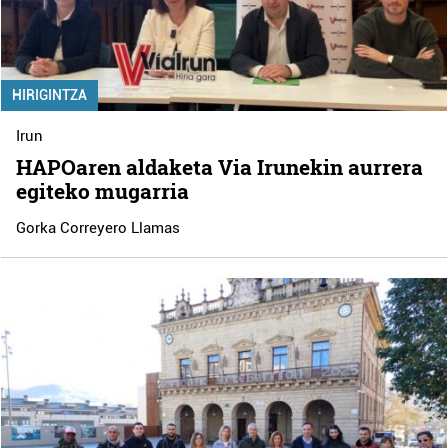
HIRIGINTZA
Irun
HAPOaren aldaketa Via Irunekin aurrera
egiteko mugarria
Gorka Correyero Llamas