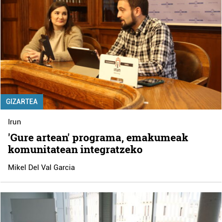
GIZARTEA
Irun
'Gure artean' programa, emakumeak
komunitatean integratzeko
Mikel Del Val Garcia