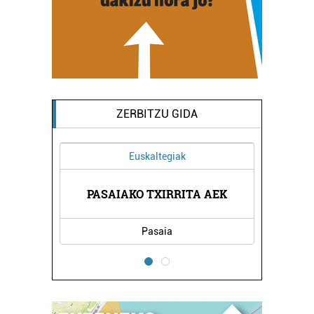
ZERBITZU GIDA
Euskaltegiak
K
PASAIAKO TXIRRITA AEK
TXING
Pasaia