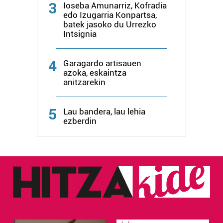
3
Ioseba Amunarriz, Kofradia
edo Izugarria Konpartsa,
batek jasoko du Urrezko
Intsignia
4
Garagardo artisauen
azoka, eskaintza
anitzarekin
5
Lau bandera, lau lehia
ezberdin