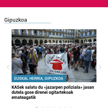
Gipuzkoa
EUSKAL HERRIA, GIPUZKOA
KASek salatu du «jazarpen poliziala» jasan
Pa
dutela gose direnei ogitartekoak
da
emateagatik
«s