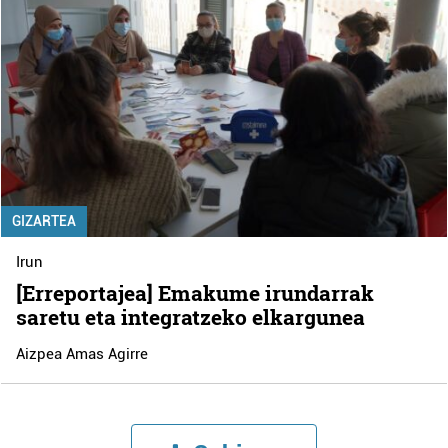
GIZARTEA
Irun
[Erreportajea] Emakume irundarrak
saretu eta integratzeko elkargunea
Aizpea Amas Agirre