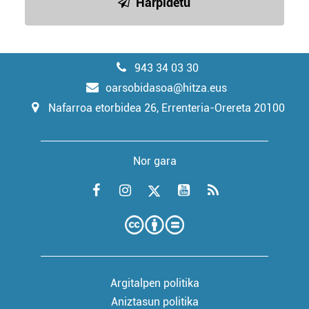
Harpidetu
943 34 03 30
oarsobidasoa@hitza.eus
Nafarroa etorbidea 26, Errenteria-Orereta 20100
Nor gara
Argitalpen politika
Aniztasun politika