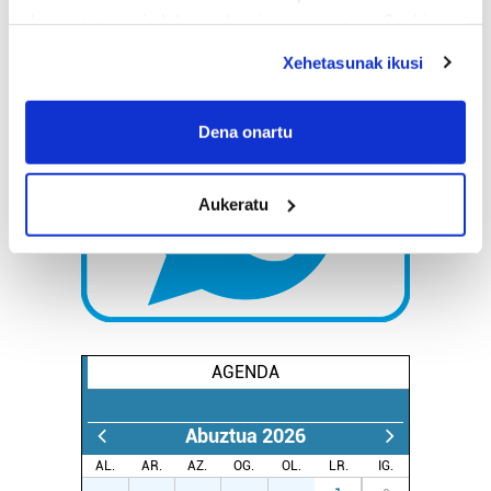
deuseztatzen ahal duzu edozein momentutan, Cookie
deklaraziotik edo Privacy triggerean klikatuz.
Xehetasunak ikusi
If you allow, we would also like to:
Collect information about your geographical
Dena onartu
location which can be accurate to within several
meters
Aukeratu
Identify your device by actively scanning it for
specific characteristics (fingerprinting)
Find out more about how your personal data is processed
and set your preferences in the
details section
.
Guk eta gure bazkideek zure datu pertsonalak
prozesatzen ditugu, zure IP zenbakia, besteak beste,
AGENDA
teknologia erabiliz, cookieak adibidez, iragarki eta eduki
pertsonalizatuak eskaintzeko, iragarkiak eta edukia
Abuztua 2026
neurtzeko, jendeari buruzko informazioa biltzeko eta
AL.
AR.
AZ.
OG.
OL.
LR.
IG.
produktuak garatzeko. Zure datuak nork eta zertarako