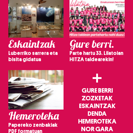
Eskaintzak
Gure berri.
Luberriko sarrera eta
Parte hartu 33. Lilatoian
bisita gidatua
HITZA taldearekin!
+
GURE BERRI
ZOZKETAK
ESKAINTZAK
Hemeroteka
DENDA
HEMEROTEKA
Papereko zenbakiak
NOR GARA
PDF formatuan