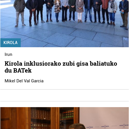
KIROLA
Irun
Kirola inklusiorako zubi gisa baliatuko
du BATek
Mikel Del Val Garcia