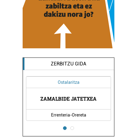
ZERBITZU GIDA
Ostalaritza
ZAMALBIDE JATETXEA
Errenteria-Orereta