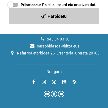
Pribatutasun Politika
irakurri eta onartzen dut.
Harpidetu
943 34 03 30
oarsobidasoa@hitza.eus
Nafarroa etorbidea 26, Errenteria-Orereta 20100
Nor gara