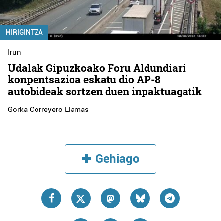
HIRIGINTZA
Irun
Udalak Gipuzkoako Foru Aldundiari
konpentsazioa eskatu dio AP-8
autobideak sortzen duen inpaktuagatik
Gorka Correyero Llamas
Gehiago