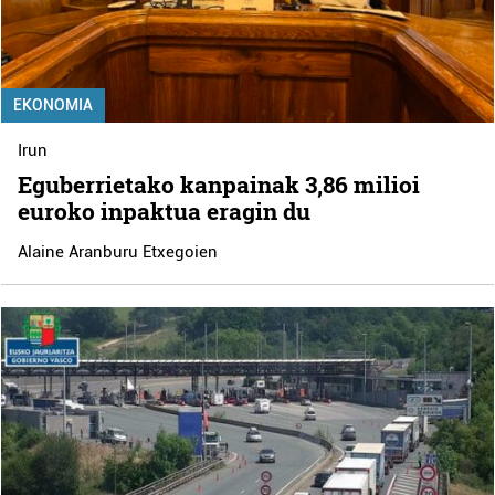
EKONOMIA
Irun
Eguberrietako kanpainak 3,86 milioi
euroko inpaktua eragin du
Alaine Aranburu Etxegoien