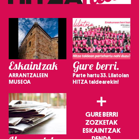
Eskaintzak
Gure berri.
ARRANTZALEEN
Parte hartu 33. Lilatoian
MUSEOA
HITZA taldearekin!
+
GURE BERRI
ZOZKETAK
ESKAINTZAK
DENDA