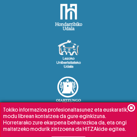
Tokiko informazioa profesionaltasunez eta euskaratik,
modu librean kontatzea da gure eginkizuna.
Horretarako zure ekarpena beharrezkoa da, eta ongi
maitatzeko modurik zintzoena da HITZAkide egitea.