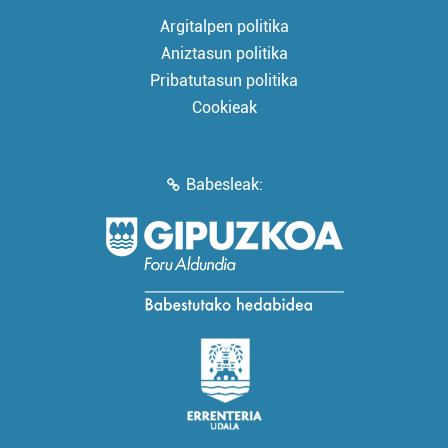
Argitalpen politika
Aniztasun politika
Pribatutasun politika
Cookieak
Babesleak: