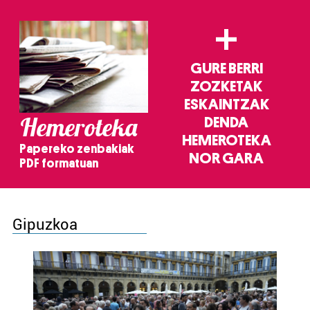
+
GURE BERRI
ZOZKETAK
ESKAINTZAK
Hemeroteka
DENDA
HEMEROTEKA
Papereko zenbakiak
NOR GARA
PDF formatuan
Gipuzkoa