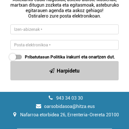
martxan ditugun zozketa eta egitasmoak, asteburuko
egitarauen agenda eta askoz gehiago!
Ostiralero zure posta elektronikoan.
Pribatutasun Politika
irakurri eta onartzen dut.
Harpidetu
943 34 03 30
oarsobidasoa@hitza.eus
Nafarroa etorbidea 26, Errenteria-Orereta 20100