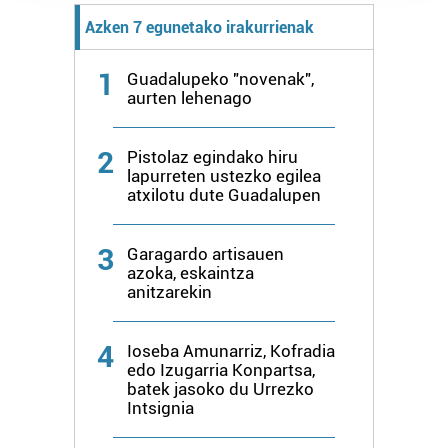
prozesatzen ditugu, zure IP zenbakia, besteak beste,
Azken 7 egunetako irakurrienak
teknologia erabiliz, cookieak adibidez, iragarki eta eduki
pertsonalizatuak eskaintzeko, iragarkiak eta edukia
1
Guadalupeko "novenak",
neurtzeko, jendeari buruzko informazioa biltzeko eta
aurten lehenago
produktuak garatzeko. Zure datuak nork eta zertarako
erabiltzen dituen hauta dezakezu.
2
Pistolaz egindako hiru
lapurreten ustezko egilea
Bazkide batzuek ez dizute baimenik eskatzen, eta beren
atxilotu dute Guadalupen
interes komertzial legitimoetan babesten dira. Ikusi gure
bazkideen zerrenda, beren ustez zein helburutarako
3
duten interes legitimoa eta horren aurka nola egin
Garagardo artisauen
azoka, eskaintza
dezakezun ikusteko.
anitzarekin
Lortu zure datu pertsonalak prozesatzeko moduari
buruzko informazio gehiago eta ezarri zure lehentasunak
4
Ioseba Amunarriz, Kofradia
edo Izugarria Konpartsa,
datuen atalean. Edozein unetan alda edo ken dezakezu
batek jasoko du Urrezko
zure baimena Cookieen adierazpenean.
Intsignia
Webgune honek cookie propioak eta hirugarrenen cookie-