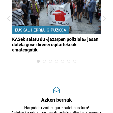
EUSKAL HERRIA, GIPUZKOA
KASek salatu du «jazarpen poliziala» jasan
Pa
dutela gose direnei ogitartekoak
da
emateagatik
«s
Azken berriak
Harpidetu zaitez gure buletin irekira!
Astekarko eduki nagusiak, asteko albiste ikusienak,