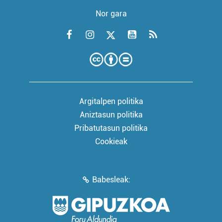
Nor gara
Argitalpen politika
Aniztasun politika
Pribatutasun politika
Cookieak
Babesleak: