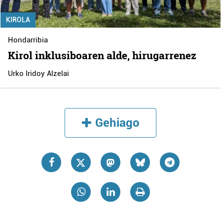
KIROLA
Hondarribia
Kirol inklusiboaren alde, hirugarrenez
Urko Iridoy Alzelai
Gehiago