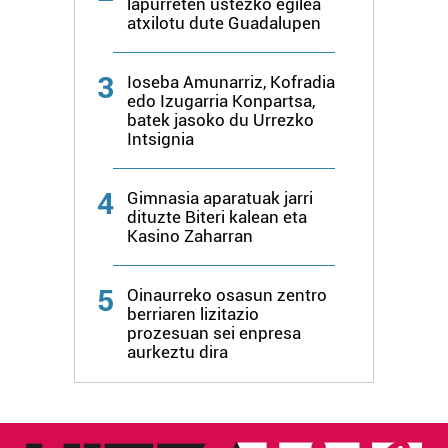
lapurreten ustezko egilea
atxilotu dute Guadalupen
Lortu zure datu pertsonalak prozesatzeko moduari
buruzko informazio gehiago eta ezarri zure lehentasunak
3
datuen atalean. Edozein unetan alda edo ken dezakezu
Ioseba Amunarriz, Kofradia
edo Izugarria Konpartsa,
zure baimena Cookieen adierazpenean.
batek jasoko du Urrezko
Intsignia
Webgune honek cookie propioak eta hirugarrenen cookie-
fitxategiak erabiltzen ditu. Zure esperientzia eta
4
Gimnasia aparatuak jarri
zerbitzuak hobetzeko asmoz, cookie teknologiaz
dituzte Biteri kalean eta
baliatzen gara. Ohar hau onartuz gero, teknologia hori
Kasino Zaharran
erabiltzeko baimen esplizitua ematen diguzu.
Gehiago
irakurri
5
Oinaurreko osasun zentro
berriaren lizitazio
prozesuan sei enpresa
aurkeztu dira