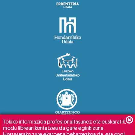
Tokiko informazioa profesionaltasunez eta euskaratik,
modu librean kontatzea da gure eginkizuna.
Horretarako zure ekarpena beharrezkoa da, eta ongi