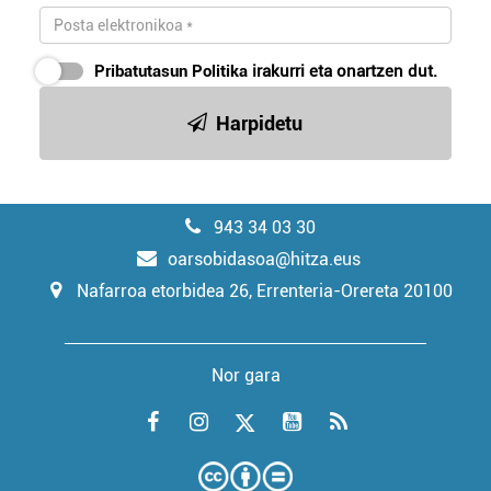
Pribatutasun Politika
irakurri eta onartzen dut.
Harpidetu
943 34 03 30
oarsobidasoa@hitza.eus
Nafarroa etorbidea 26, Errenteria-Orereta 20100
Nor gara