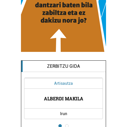
ZERBITZU GIDA
Artisautza
DENDA
ALBERDI MAKILA
PACH
Irun