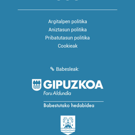
Argitalpen politika
Aniztasun politika
Pribatutasun politika
Cookieak
Babesleak: