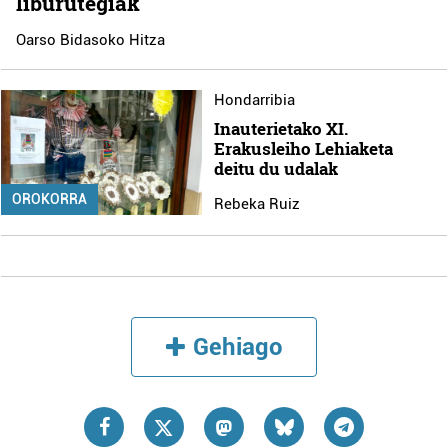
liburutegiak
Oarso Bidasoko Hitza
Hondarribia
Inauterietako XI.
Erakusleiho Lehiaketa
deitu du udalak
OROKORRA
Rebeka Ruiz
Gehiago