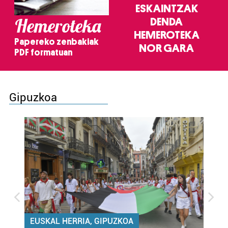
ESKAINTZAK
Hemeroteka
DENDA
HEMEROTEKA
Papereko zenbakiak
NOR GARA
PDF formatuan
Gipuzkoa
EUSKAL HERRIA, GIPUZKOA