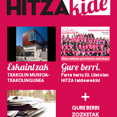
Eskaintzak
Gure berri.
TXAKOLIN MUSEOA-
Parte hartu 33. Lilatoian
TXAKOLINGUNEA
HITZA taldearekin!
+
GURE BERRI
ZOZKETAK