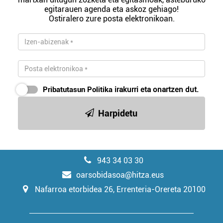
egitarauen agenda eta askoz gehiago!
Ostiralero zure posta elektronikoan.
Pribatutasun Politika
irakurri eta onartzen dut.
Harpidetu
943 34 03 30
oarsobidasoa@hitza.eus
Nafarroa etorbidea 26, Errenteria-Orereta 20100