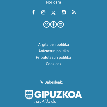
Nor gara
Argitalpen politika
Aniztasun politika
Pribatutasun politika
Cookieak
Babesleak: