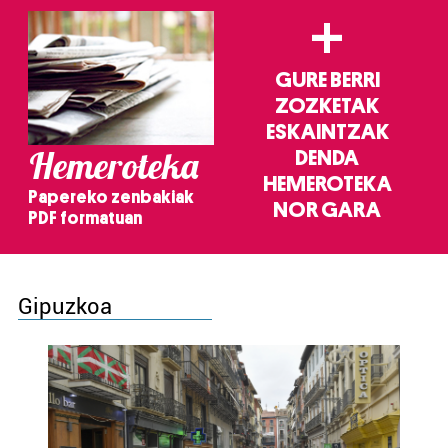
+
GURE BERRI
ZOZKETAK
ESKAINTZAK
Hemeroteka
DENDA
HEMEROTEKA
Papereko zenbakiak
NOR GARA
PDF formatuan
Gipuzkoa