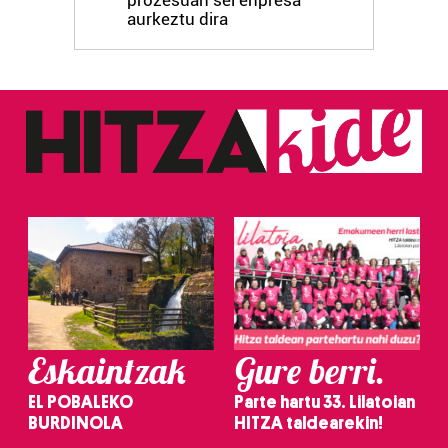
prozesuan sei enpresa
duten interes legitimoa eta horren aurka nola egin
aurkeztu dira
dezakezun ikusteko.
Lortu zure datu pertsonalak prozesatzeko moduari
buruzko informazio gehiago eta ezarri zure lehentasunak
datuen atalean. Edozein unetan alda edo ken dezakezu
zure baimena Cookieen adierazpenean.
Webgune honek cookie propioak eta hirugarrenen cookie-
fitxategiak erabiltzen ditu. Zure esperientzia eta
zerbitzuak hobetzeko asmoz, cookie teknologiaz
baliatzen gara. Ohar hau onartuz gero, teknologia hori
erabiltzeko baimen esplizitua ematen diguzu.
Gehiago
irakurri
Eskaintzak
Gure berri.
EL POBALEKO
Parte hartu 33. Lilatoian
BURDINOLA
HITZA taldearekin!