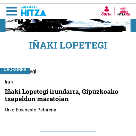
Sartu
IÑAKI LOPETEGI
OROKORRA
Irun
Iñaki Lopetegi irundarra, Gipuzkoako
txapeldun maratoian
Urko Etxebeste Petrirena