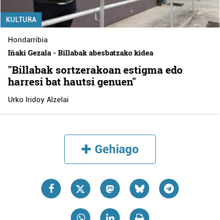
KULTURA
Hondarribia
Iñaki Gezala - Billabak abesbatzako kidea
"Billabak sortzerakoan estigma edo
harresi bat hautsi genuen"
Urko Iridoy Alzelai
Gehiago