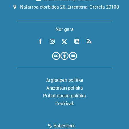
Nafarroa etorbidea 26, Errenteria-Orereta 20100
Nor gara
Argitalpen politika
Aniztasun politika
Pribatutasun politika
Cookieak
Babesleak: