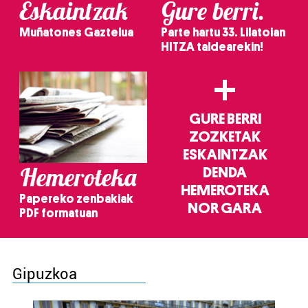
Eskaintzak
Gure berri.
Muñatones Gaztelua
Parte hartu 33. Lilatoian
HITZA taldearekin!
+
GURE BERRI
ZOZKETAK
ESKAINTZAK
Hemeroteka
DENDA
HEMEROTEKA
Papereko zenbakiak
NOR GARA
PDF formatuan
Gipuzkoa