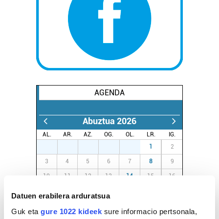
AGENDA
Abuztua 2026
AL.
AR.
AZ.
OG.
OL.
LR.
IG.
27
28
29
30
31
1
2
3
4
5
6
7
8
9
10
11
12
13
14
15
16
17
18
19
20
21
22
23
Datuen erabilera arduratsua
24
25
26
27
28
29
30
Guk eta
gure 1022 kideek
sure informacio pertsonala,