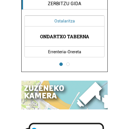
ZERBITZU GIDA
Ostalaritza
I
ONDARTXO TABERNA
HAURTZ
Errenteria-Orereta