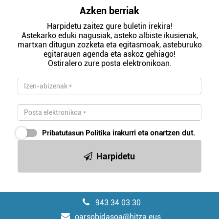
Azken berriak
Harpidetu zaitez gure buletin irekira!
Astekarko eduki nagusiak, asteko albiste ikusienak,
martxan ditugun zozketa eta egitasmoak, asteburuko
egitarauen agenda eta askoz gehiago!
Ostiralero zure posta elektronikoan.
Pribatutasun Politika
irakurri eta onartzen dut.
Harpidetu
943 34 03 30
oarsobidasoa@hitza.eus