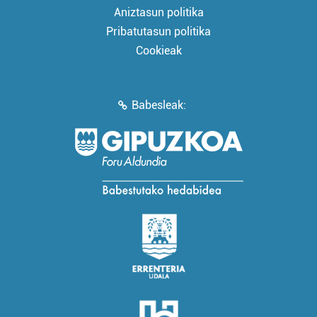
Aniztasun politika
Pribatutasun politika
Cookieak
Babesleak: