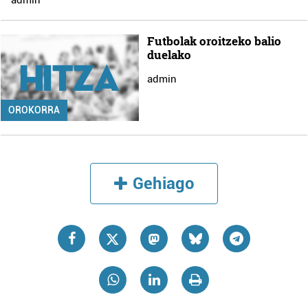
Futbolak oroitzeko balio
duelako
admin
OROKORRA
Gehiago