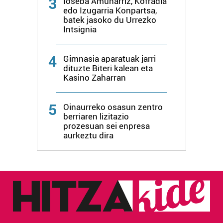
3
Ioseba Amunarriz, Kofradia
edo Izugarria Konpartsa,
batek jasoko du Urrezko
Intsignia
4
Gimnasia aparatuak jarri
dituzte Biteri kalean eta
Kasino Zaharran
5
Oinaurreko osasun zentro
berriaren lizitazio
prozesuan sei enpresa
aurkeztu dira