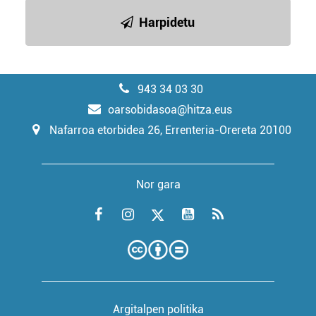
Harpidetu
943 34 03 30
oarsobidasoa@hitza.eus
Nafarroa etorbidea 26, Errenteria-Orereta 20100
Nor gara
Argitalpen politika