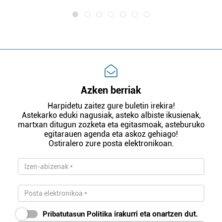
Azken berriak
Harpidetu zaitez gure buletin irekira!
Astekarko eduki nagusiak, asteko albiste ikusienak,
martxan ditugun zozketa eta egitasmoak, asteburuko
egitarauen agenda eta askoz gehiago!
Ostiralero zure posta elektronikoan.
Pribatutasun Politika
irakurri eta onartzen dut.