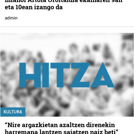
eta 10ean izango da
admin
KULTURA
“Nire argazkietan azaltzen direnekin
harremana lantzen saiatzen naiz beti”