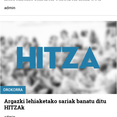
admin
OROKORRA
Argazki lehiaketako sariak banatu ditu
HITZAk
admin