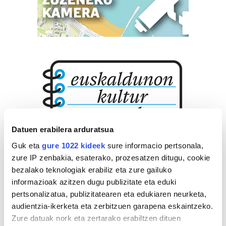
Datuen erabilera arduratsua
Guk eta
gure 1022 kideek
sure informacio pertsonala,
zure IP zenbakia, esaterako, prozesatzen ditugu, cookie
bezalako teknologiak erabiliz eta zure gailuko
informazioak azitzen dugu publizitate eta eduki
pertsonalizatua, publizitatearen eta edukiaren neurketa,
audientzia-ikerketa eta zerbitzuen garapena eskaintzeko.
Zure datuak nork eta zertarako erabiltzen dituen