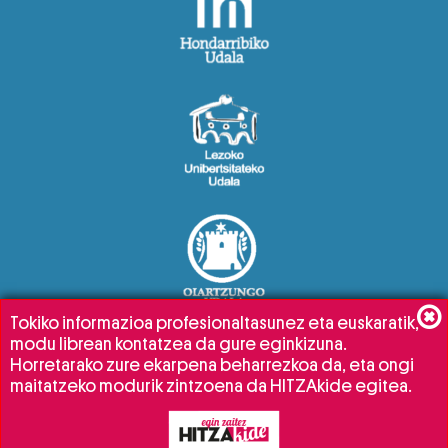
Tokiko informazioa profesionaltasunez eta euskaratik,
modu librean kontatzea da gure eginkizuna.
Horretarako zure ekarpena beharrezkoa da, eta ongi
maitatzeko modurik zintzoena da HITZAkide egitea.