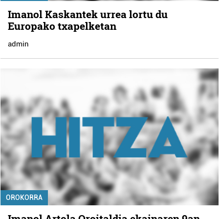
Imanol Kaskantek urrea lortu du
Europako txapelketan
admin
OROKORRA
Imanol Artola Oroitaldia ekainaren 9an