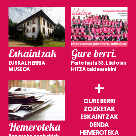
Eskaintzak
Gure berri.
EUSKAL HERRIA
Parte hartu 33. Lilatoian
MUSEOA
HITZA taldearekin!
+
GURE BERRI
ZOZKETAK
ESKAINTZAK
Hemeroteka
DENDA
HEMEROTEKA