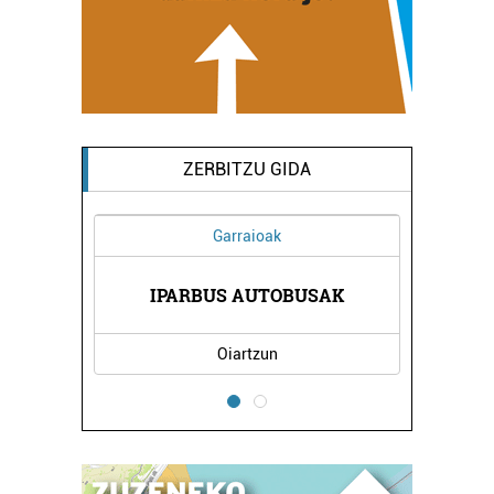
ZERBITZU GIDA
Garraioak
EGIA
IPARBUS AUTOBUSAK
SAN
Oiartzun