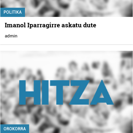
POLITIKA
Imanol Iparragirre askatu dute
admin
OROKORRA