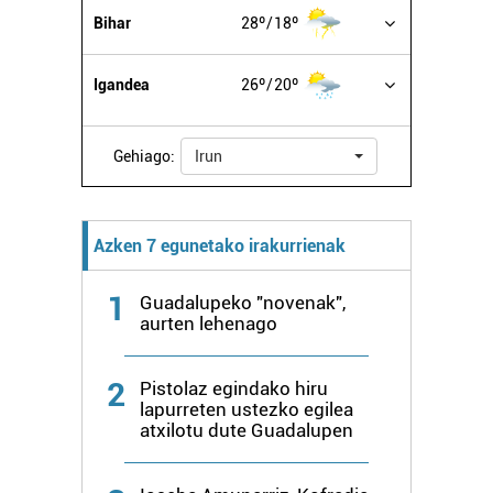
irakurri
Bihar
28º
18º
Igandea
26º
20º
Gehiago:
Irun
Azken 7 egunetako irakurrienak
1
Guadalupeko "novenak",
aurten lehenago
2
Pistolaz egindako hiru
lapurreten ustezko egilea
atxilotu dute Guadalupen