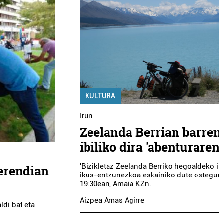
KULTURA
Irun
Zeelanda Berrian barre
ibiliko dira 'abenturaren
'Bizikletaz Zeelanda Berriko hegoaldeko i
erendian
ikus-entzunezkoa eskainiko dute ostegu
19:30ean, Amaia KZn.
Aizpea Amas Agirre
ldi bat eta