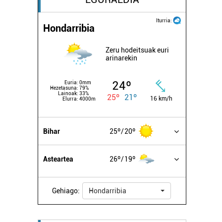
Iturria:
Hondarribia
Zeru hodeitsuak euri
arinarekin
24º
Euria:
0mm
Hezetasuna:
79%
Lainoak:
33%
25º
21º
16 km/h
Elurra:
4000m
Bihar
25º
20º
Asteartea
26º
19º
Gehiago:
Hondarribia