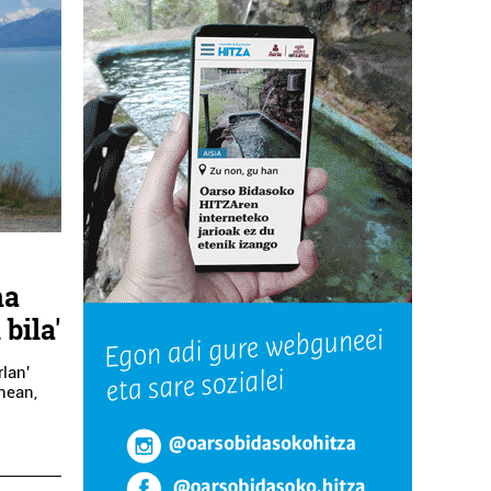
na
 bila'
rlan'
nean,