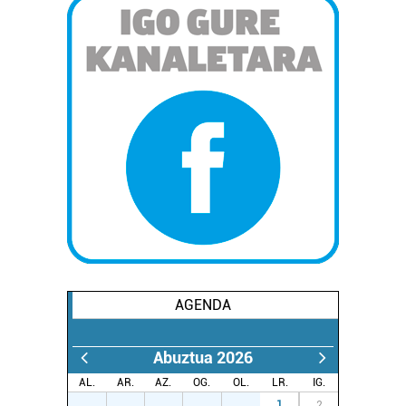
AGENDA
Abuztua 2026
AL.
AR.
AZ.
OG.
OL.
LR.
IG.
27
28
29
30
31
1
2