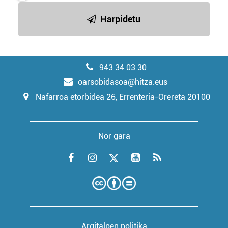
Harpidetu
943 34 03 30
oarsobidasoa@hitza.eus
Nafarroa etorbidea 26, Errenteria-Orereta 20100
Nor gara
Argitalpen politika