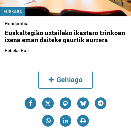
EUSKARA
Hondarribia
Euskaltegiko uztaileko ikastaro trinkoan
izena eman daiteke gaurtik aurrera
Rebeka Ruiz
Gehiago