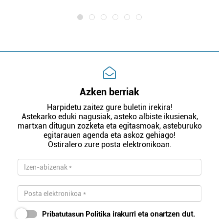
Azken berriak
Harpidetu zaitez gure buletin irekira!
Astekarko eduki nagusiak, asteko albiste ikusienak,
martxan ditugun zozketa eta egitasmoak, asteburuko
egitarauen agenda eta askoz gehiago!
Ostiralero zure posta elektronikoan.
Pribatutasun Politika
irakurri eta onartzen dut.