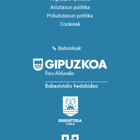
Aniztasun politika
Pribatutasun politika
Cookieak
Babesleak: