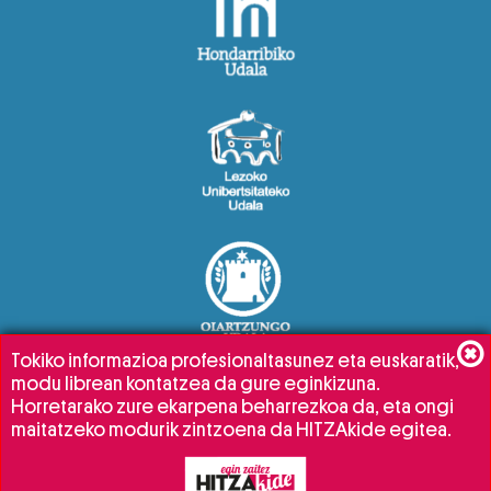
Tokiko informazioa profesionaltasunez eta euskaratik,
modu librean kontatzea da gure eginkizuna.
Horretarako zure ekarpena beharrezkoa da, eta ongi
maitatzeko modurik zintzoena da HITZAkide egitea.