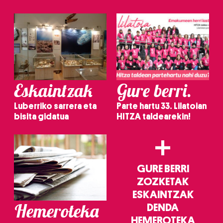
irakurri
Eskaintzak
Gure berri.
Luberriko sarrera eta
Parte hartu 33. Lilatoian
bisita gidatua
HITZA taldearekin!
+
GURE BERRI
ZOZKETAK
ESKAINTZAK
Hemeroteka
DENDA
HEMEROTEKA