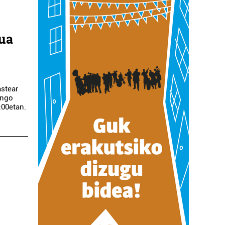
sua
astear
ingo
:00etan.