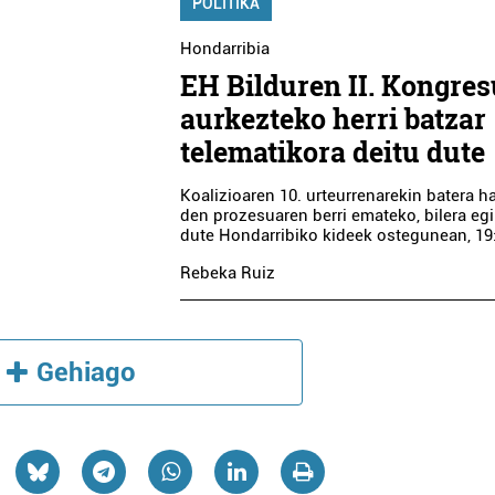
POLITIKA
Hondarribia
EH Bilduren II. Kongre
aurkezteko herri batzar
telematikora deitu dute
Koalizioaren 10. urteurrenarekin batera h
den prozesuaren berri emateko, bilera eg
dute Hondarribiko kideek ostegunean, 19
Rebeka Ruiz
Gehiago