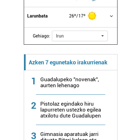
Larunbata
26º
17º
Gehiago:
Irun
Azken 7 egunetako irakurrienak
1
Guadalupeko "novenak",
aurten lehenago
2
Pistolaz egindako hiru
lapurreten ustezko egilea
atxilotu dute Guadalupen
3
Gimnasia aparatuak jarri