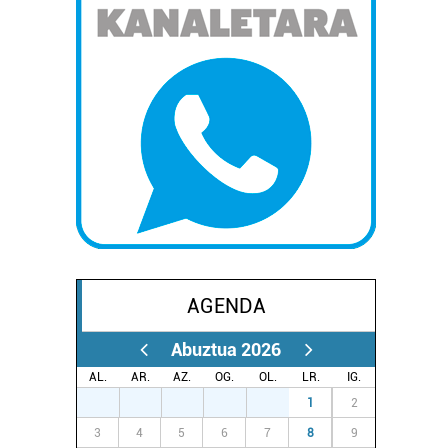
AGENDA
Abuztua 2026
AL.
AR.
AZ.
OG.
OL.
LR.
IG.
27
28
29
30
31
1
2
3
4
5
6
7
8
9