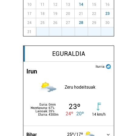
10
11
12
13
14
15
16
17
18
19
20
21
22
23
24
25
26
27
28
29
30
31
1
2
3
4
5
6
EGURALDIA
Iturria:
Irun
Zeru hodeitsuak
23º
Euria:
0mm
Hezetasuna:
67%
Lainoak:
35%
24º
20º
14 km/h
Elurra:
4300m
Bihar
25º
17º