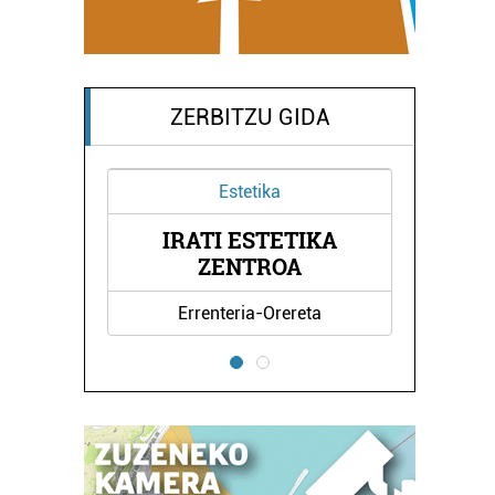
ZERBITZU GIDA
Estetika
O
IRATI ESTETIKA
ZENTROA
Errenteria-Orereta