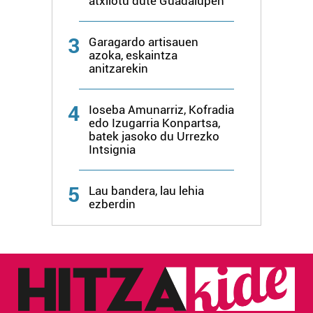
atxilotu dute Guadalupen
3
Garagardo artisauen
azoka, eskaintza
anitzarekin
4
Ioseba Amunarriz, Kofradia
edo Izugarria Konpartsa,
batek jasoko du Urrezko
Intsignia
5
Lau bandera, lau lehia
ezberdin