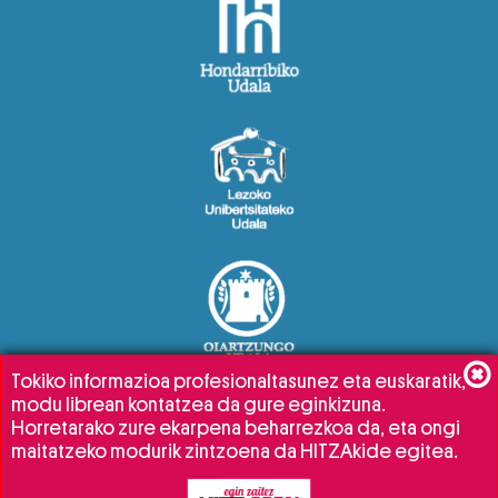
Tokiko informazioa profesionaltasunez eta euskaratik,
modu librean kontatzea da gure eginkizuna.
Horretarako zure ekarpena beharrezkoa da, eta ongi
maitatzeko modurik zintzoena da HITZAkide egitea.