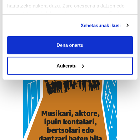
hautatzeko aukera duzu. Zure onespena aldatzen edo
deuseztatzen ahal duzu edozein momentutan, Cookie
deklaraziotik edo Privacy triggerean klikatuz.
Xehetasunak ikusi
If you allow, we would also like to:
Collect information about your geographical
Dena onartu
location which can be accurate to within several
meters
Aukeratu
Identify your device by actively scanning it for
specific characteristics (fingerprinting)
Find out more about how your personal data is processed
and set your preferences in the
details section
.
Guk eta gure bazkideek zure datu pertsonalak
prozesatzen ditugu, zure IP zenbakia, besteak beste,
teknologia erabiliz, cookieak adibidez, iragarki eta eduki
pertsonalizatuak eskaintzeko, iragarkiak eta edukia
neurtzeko, jendeari buruzko informazioa biltzeko eta