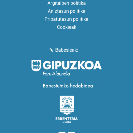
Argitalpen politika
Aniztasun politika
Pribatutasun politika
Cookieak
Babesleak: