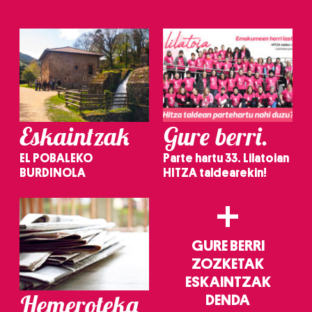
Eskaintzak
Gure berri.
EL POBALEKO
Parte hartu 33. Lilatoian
BURDINOLA
HITZA taldearekin!
+
GURE BERRI
ZOZKETAK
ESKAINTZAK
Hemeroteka
DENDA