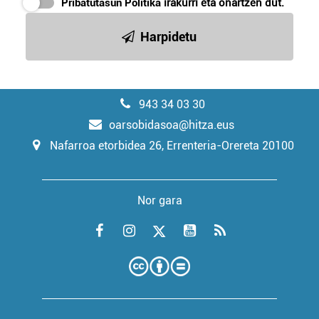
Pribatutasun Politika
irakurri eta onartzen dut.
Harpidetu
943 34 03 30
oarsobidasoa@hitza.eus
Nafarroa etorbidea 26, Errenteria-Orereta 20100
Nor gara