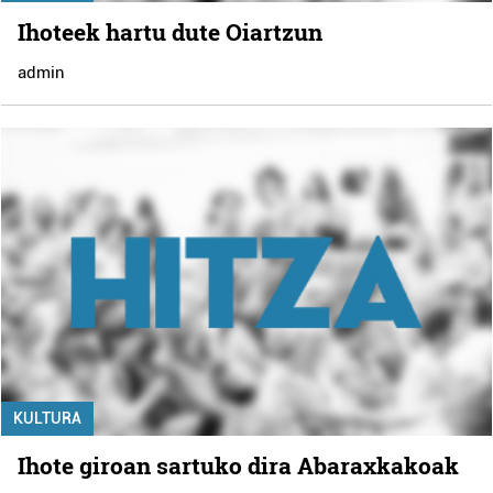
Ihoteek hartu dute Oiartzun
admin
KULTURA
Ihote giroan sartuko dira Abaraxkakoak