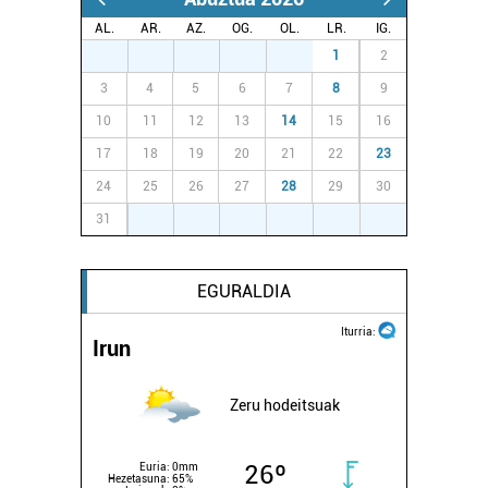
AL.
AR.
AZ.
OG.
OL.
LR.
IG.
27
28
29
30
31
1
2
3
4
5
6
7
8
9
10
11
12
13
14
15
16
17
18
19
20
21
22
23
24
25
26
27
28
29
30
31
1
2
3
4
5
6
EGURALDIA
Iturria:
Irun
Zeru hodeitsuak
26º
Euria:
0mm
Hezetasuna:
65%