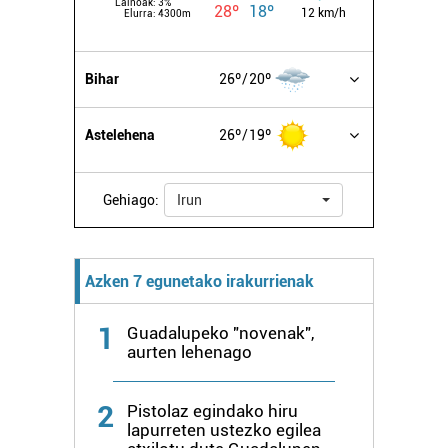
Lainoak:
3%
28º
18º
12 km/h
Elurra:
4300m
Bihar
26º
20º
Astelehena
26º
19º
Gehiago:
Irun
Azken 7 egunetako irakurrienak
1
Guadalupeko "novenak",
aurten lehenago
2
Pistolaz egindako hiru
lapurreten ustezko egilea