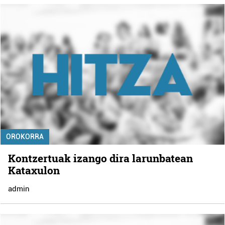
OROKORRA
Kontzertuak izango dira larunbatean
Kataxulon
admin