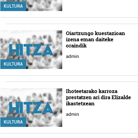
KULTURA
Oiartzungo kuestazioan
izena eman daiteke
oraindik
admin
KULTURA
Ihoteetarako karroza
prestatzen ari dira Elizalde
ikastetxean
admin
KULTURA