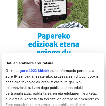
Datuen erabilera arduratsua
Guk eta
gure 1022 kideek
sure informacio pertsonala,
zure IP zenbakia, esaterako, prozesatzen ditugu, cookie
bezalako teknologiak erabiliz eta zure gailuko
informazioak azitzen dugu publizitate eta eduki
pertsonalizatua, publizitatearen eta edukiaren neurketa,
audientzia-ikerketa eta zerbitzuen garapena eskaintzeko.
Zure datuak nork eta zertarako erabiltzen dituen