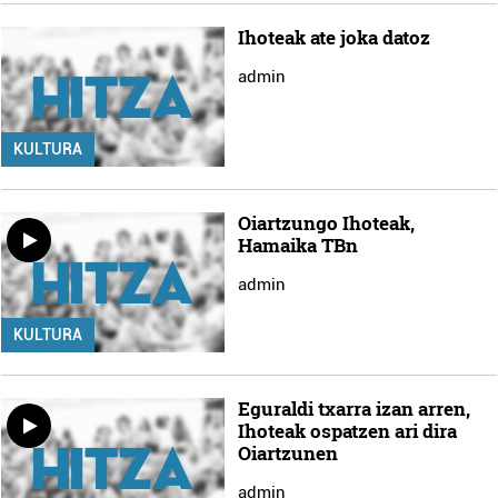
Ihoteak ate joka datoz
admin
KULTURA
Oiartzungo Ihoteak,
Hamaika TBn
admin
KULTURA
Eguraldi txarra izan arren,
Ihoteak ospatzen ari dira
Oiartzunen
admin