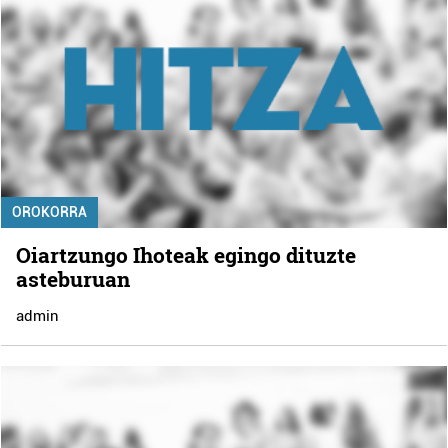
OROKORRA
Oiartzungo Ihoteak egingo dituzte
asteburuan
admin