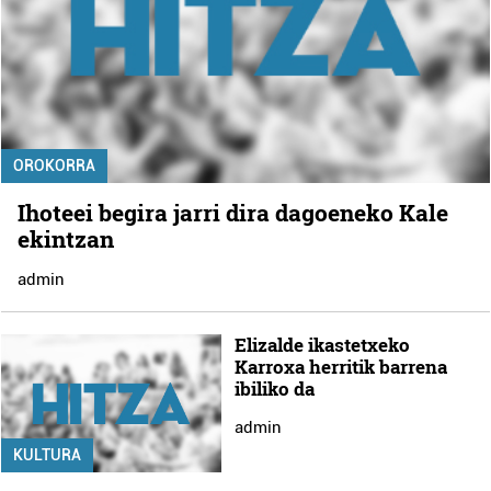
OROKORRA
Ihoteei begira jarri dira dagoeneko Kale
ekintzan
admin
Elizalde ikastetxeko
Karroxa herritik barrena
ibiliko da
admin
KULTURA