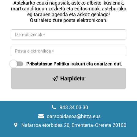
Astekarko eduki nagusiak, asteko albiste ikusienak,
martxan ditugun zozketa eta egitasmoak, asteburuko
egitarauen agenda eta askoz gehiago!
Ostiralero zure posta elektronikoan.
Pribatutasun Politika
irakurri eta onartzen dut.
Harpidetu
943 34 03 30
oarsobidasoa@hitza.eus
Nafarroa etorbidea 26, Errenteria-Orereta 20100