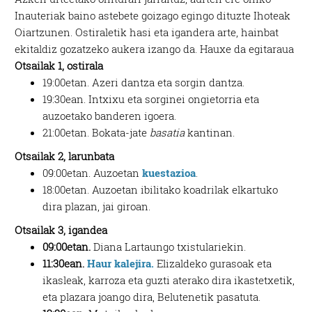
Inauteriak baino astebete goizago egingo dituzte Ihoteak
Oiartzunen. Ostiraletik hasi eta igandera arte, hainbat
ekitaldiz gozatzeko aukera izango da. Hauxe da egitaraua
Otsailak 1, ostirala
19:00etan. Azeri dantza eta sorgin dantza.
19:30ean. Intxixu eta sorginei ongietorria eta
auzoetako banderen igoera.
21:00etan. Bokata-jate
basatia
kantinan.
Otsailak 2, larunbata
09:00etan. Auzoetan
kuestazioa
.
18:00etan. Auzoetan ibilitako koadrilak elkartuko
dira plazan, jai giroan.
Otsailak 3, igandea
09:00etan.
Diana Lartaungo txistulariekin.
11:30ean.
Haur kalejira.
Elizaldeko gurasoak eta
ikasleak, karroza eta guzti aterako dira ikastetxetik,
eta plazara joango dira, Belutenetik pasatuta.