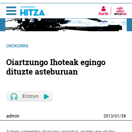
Sartu
OROKORRA
Oiartzungo Ihoteak egingo
dituzte asteburuan
admin
2013
/
01
/
28
Azken urteetako ohiturari jarraituz, aurten ere ohiko