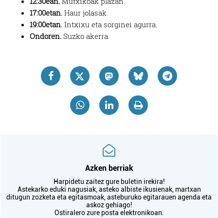
12:30ean.
Mutxikoak plazan.
17:00etan.
Haur jolasak.
19:00etan.
Intxixu eta sorginei agurra.
Ondoren.
Suzko akerra.
Azken berriak
Harpidetu zaitez gure buletin irekira!
Astekarko eduki nagusiak, asteko albiste ikusienak, martxan
ditugun zozketa eta egitasmoak, asteburuko egitarauen agenda eta
askoz gehiago!
Ostiralero zure posta elektronikoan.