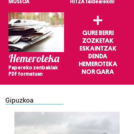
MUSEOA
HITZA taldearekin!
+
GURE BERRI
ZOZKETAK
ESKAINTZAK
Hemeroteka
DENDA
HEMEROTEKA
Papereko zenbakiak
NOR GARA
PDF formatuan
Gipuzkoa