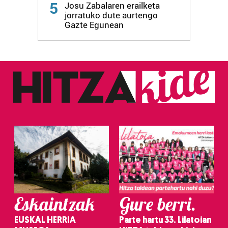
5
Josu Zabalaren erailketa
jorratuko dute aurtengo
Gazte Egunean
Eskaintzak
Gure berri.
EUSKAL HERRIA
Parte hartu 33. Lilatoian