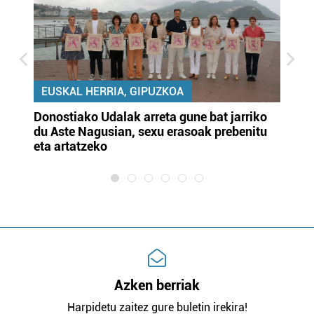
EUSKAL HERRIA, GIPUZKOA
Donostiako Udalak arreta gune bat jarriko
Ur
du Aste Nagusian, sexu erasoak prebenitu
es
eta artatzeko
lu
Azken berriak
Harpidetu zaitez gure buletin irekira!