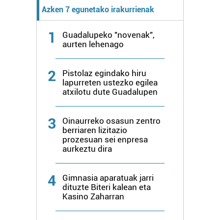
bazkideen zerrenda, beren ustez zein helburutarako
Azken 7 egunetako irakurrienak
duten interes legitimoa eta horren aurka nola egin
dezakezun ikusteko.
1
Guadalupeko "novenak",
aurten lehenago
Lortu zure datu pertsonalak prozesatzeko moduari
buruzko informazio gehiago eta ezarri zure lehentasunak
2
Pistolaz egindako hiru
datuen atalean. Edozein unetan alda edo ken dezakezu
lapurreten ustezko egilea
zure baimena Cookieen adierazpenean.
atxilotu dute Guadalupen
Webgune honek cookie propioak eta hirugarrenen cookie-
3
Oinaurreko osasun zentro
fitxategiak erabiltzen ditu. Zure esperientzia eta
berriaren lizitazio
zerbitzuak hobetzeko asmoz, cookie teknologiaz
prozesuan sei enpresa
baliatzen gara. Ohar hau onartuz gero, teknologia hori
aurkeztu dira
erabiltzeko baimen esplizitua ematen diguzu.
Gehiago
irakurri
4
Gimnasia aparatuak jarri
dituzte Biteri kalean eta
Kasino Zaharran