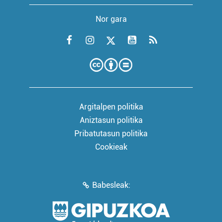
Nor gara
Argitalpen politika
Aniztasun politika
Pribatutasun politika
Cookieak
Babesleak: