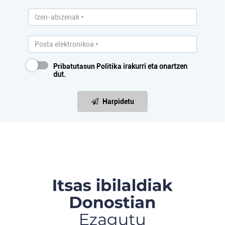
Pribatutasun Politika
irakurri eta onartzen
dut.
Harpidetu