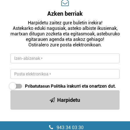
Azken berriak
Harpidetu zaitez gure buletin irekira!
Astekarko eduki nagusiak, asteko albiste ikusienak,
martxan ditugun zozketa eta egitasmoak, asteburuko
egitarauen agenda eta askoz gehiago!
Ostiralero zure posta elektronikoan.
Pribatutasun Politika
irakurri eta onartzen dut.
Harpidetu
943 34 03 30