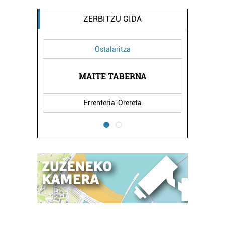
ZERBITZU GIDA
Ostalaritza
Osasungintza
FERNANDEZ-VALDERRAM
MAITE TABERNA
HORT
...
Errenteria-Orereta
Pasaia