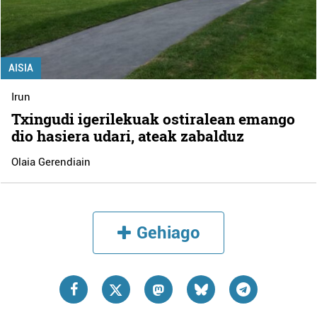
AISIA
Irun
Txingudi igerilekuak ostiralean emango
dio hasiera udari, ateak zabalduz
Olaia Gerendiain
Gehiago