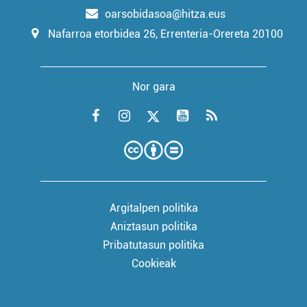
oarsobidasoa@hitza.eus
Nafarroa etorbidea 26, Errenteria-Orereta 20100
Nor gara
Argitalpen politika
Aniztasun politika
Pribatutasun politika
Cookieak