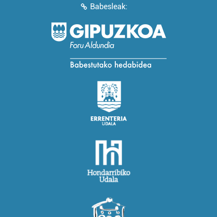
Babesleak: