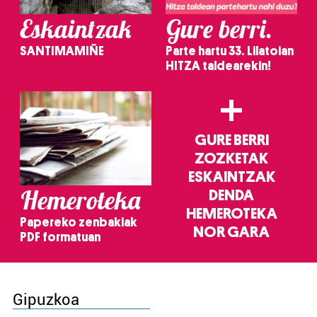
Eskaintzak
Gure berri.
SANTIMAMIÑE
Parte hartu 33. Lilatoian
HITZA taldearekin!
+
GURE BERRI
ZOZKETAK
ESKAINTZAK
Hemeroteka
DENDA
HEMEROTEKA
Papereko zenbakiak
NOR GARA
PDF formatuan
Gipuzkoa