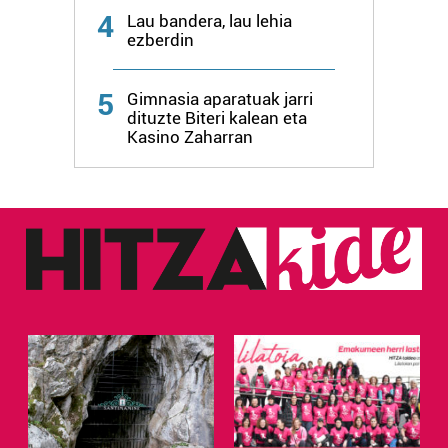
4
Lau bandera, lau lehia
ezberdin
Webgune honek cookie propioak eta hirugarrenen cookie-
fitxategiak erabiltzen ditu. Zure esperientzia eta
zerbitzuak hobetzeko asmoz, cookie teknologiaz
5
Gimnasia aparatuak jarri
baliatzen gara. Ohar hau onartuz gero, teknologia hori
dituzte Biteri kalean eta
Kasino Zaharran
erabiltzeko baimen esplizitua ematen diguzu.
Gehiago
irakurri