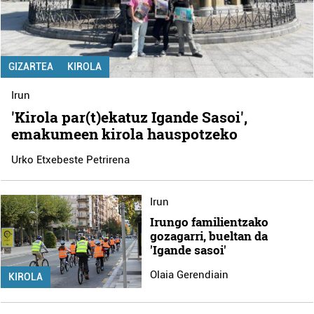
GIZARTEA
KIROLA
Irun
'Kirola par(t)ekatuz Igande Sasoi',
emakumeen kirola hauspotzeko
Urko Etxebeste Petrirena
Irun
Irungo familientzako
gozagarri, bueltan da
'Igande sasoi'
Olaia Gerendiain
KIROLA