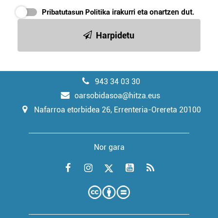
Pribatutasun Politika
irakurri eta onartzen dut.
Harpidetu
943 34 03 30
oarsobidasoa@hitza.eus
Nafarroa etorbidea 26, Errenteria-Orereta 20100
Nor gara