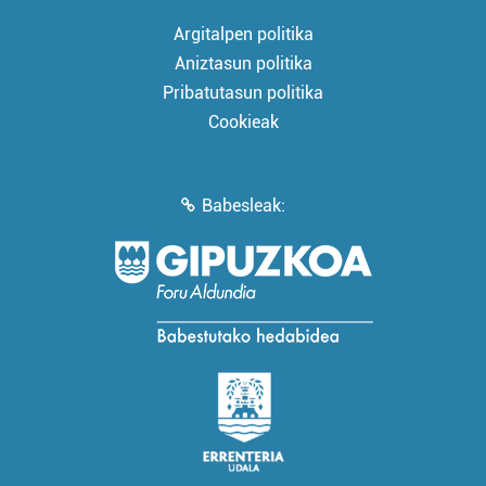
Argitalpen politika
Aniztasun politika
Pribatutasun politika
Cookieak
Babesleak: