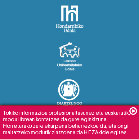
Tokiko informazioa profesionaltasunez eta euskaratik,
modu librean kontatzea da gure eginkizuna.
Horretarako zure ekarpena beharrezkoa da, eta ongi
maitatzeko modurik zintzoena da HITZAkide egitea.