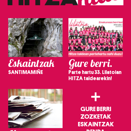
Eskaintzak
Gure berri.
SANTIMAMIÑE
Parte hartu 33. Lilatoian
HITZA taldearekin!
+
GURE BERRI
ZOZKETAK
ESKAINTZAK