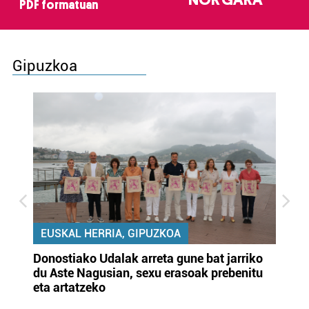
PDF formatuan
Gipuzkoa
EUSKAL HERRIA, GIPUZKOA
Donostiako Udalak arreta gune bat jarriko
Ur
du Aste Nagusian, sexu erasoak prebenitu
es
eta artatzeko
lu