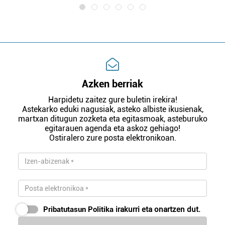
Azken berriak
Harpidetu zaitez gure buletin irekira!
Astekarko eduki nagusiak, asteko albiste ikusienak,
martxan ditugun zozketa eta egitasmoak, asteburuko
egitarauen agenda eta askoz gehiago!
Ostiralero zure posta elektronikoan.
Pribatutasun Politika
irakurri eta onartzen dut.