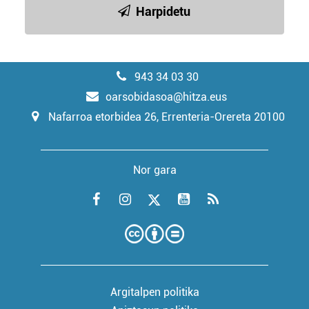
Harpidetu
943 34 03 30
oarsobidasoa@hitza.eus
Nafarroa etorbidea 26, Errenteria-Orereta 20100
Nor gara
Argitalpen politika