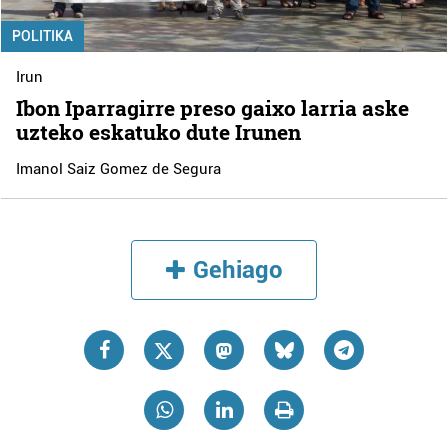
POLITIKA
Irun
Ibon Iparragirre preso gaixo larria aske
uzteko eskatuko dute Irunen
Imanol Saiz Gomez de Segura
Gehiago