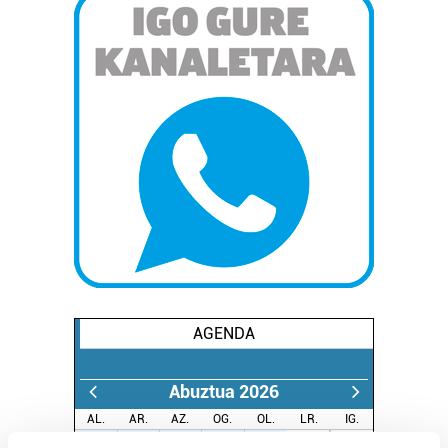
AGENDA
Abuztua 2026
AL.
AR.
AZ.
OG.
OL.
LR.
IG.
27
28
29
30
31
1
2