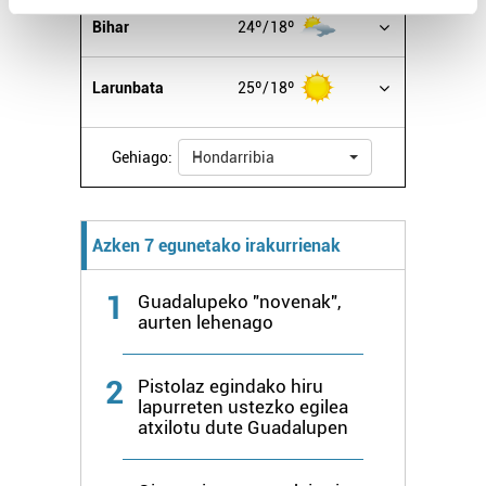
Find out more about how your personal data is processed
Bihar
24º
18º
and set your preferences in the
details section
.
Larunbata
25º
18º
Guk eta gure bazkideek zure datu pertsonalak
prozesatzen ditugu, zure IP zenbakia, besteak beste,
teknologia erabiliz, cookieak adibidez, iragarki eta eduki
Gehiago:
Hondarribia
pertsonalizatuak eskaintzeko, iragarkiak eta edukia
neurtzeko, jendeari buruzko informazioa biltzeko eta
produktuak garatzeko. Zure datuak nork eta zertarako
Azken 7 egunetako irakurrienak
erabiltzen dituen hauta dezakezu.
1
Guadalupeko "novenak",
Bazkide batzuek ez dizute baimenik eskatzen, eta beren
aurten lehenago
interes komertzial legitimoetan babesten dira. Ikusi gure
bazkideen zerrenda, beren ustez zein helburutarako
2
Pistolaz egindako hiru
duten interes legitimoa eta horren aurka nola egin
lapurreten ustezko egilea
dezakezun ikusteko.
atxilotu dute Guadalupen
Lortu zure datu pertsonalak prozesatzeko moduari