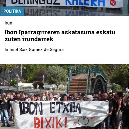
POLITIKA
Irun
Ibon Iparragirreren askatasuna eskatu
zuten irundarrek
Imanol Saiz Gomez de Segura