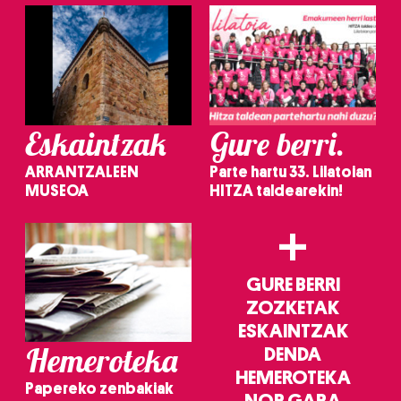
Eskaintzak
Gure berri.
ARRANTZALEEN
Parte hartu 33. Lilatoian
MUSEOA
HITZA taldearekin!
+
GURE BERRI
ZOZKETAK
ESKAINTZAK
Hemeroteka
DENDA
HEMEROTEKA
Papereko zenbakiak
NOR GARA