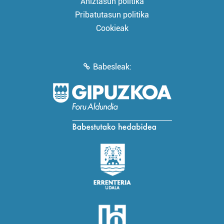
Aniztasun politika
Pribatutasun politika
Cookieak
Babesleak: