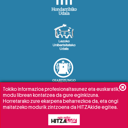
Tokiko informazioa profesionaltasunez eta euskaratik,
modu librean kontatzea da gure eginkizuna.
Horretarako zure ekarpena beharrezkoa da, eta ongi
maitatzeko modurik zintzoena da HITZAkide egitea.