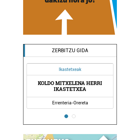
ZERBITZU GIDA
Ikastetxeak
KOLDO MITXELENA HERRI
ENDA
PACH
IKASTETXEA
Errenteria-Orereta