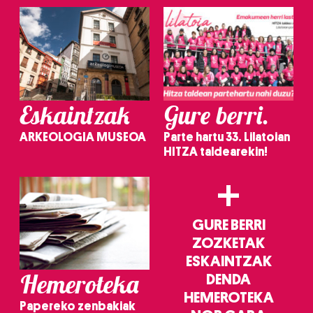
Eskaintzak
Gure berri.
ARKEOLOGIA MUSEOA
Parte hartu 33. Lilatoian
HITZA taldearekin!
+
GURE BERRI
ZOZKETAK
ESKAINTZAK
Hemeroteka
DENDA
HEMEROTEKA
Papereko zenbakiak