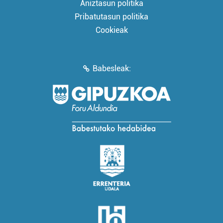
Aniztasun politika
Pribatutasun politika
Cookieak
Babesleak: