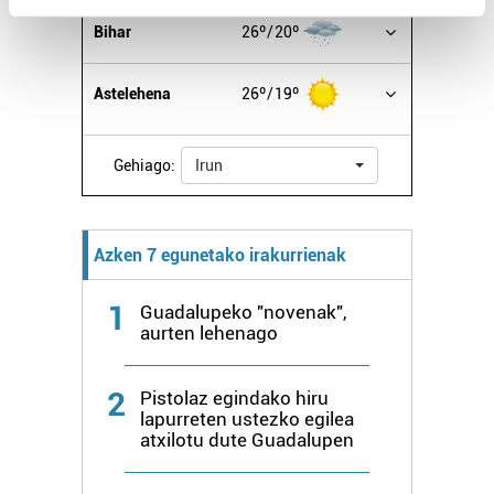
Find out more about how your personal data is processed
Bihar
26º
20º
and set your preferences in the
details section
.
Astelehena
26º
19º
Guk eta gure bazkideek zure datu pertsonalak
prozesatzen ditugu, zure IP zenbakia, besteak beste,
teknologia erabiliz, cookieak adibidez, iragarki eta eduki
Gehiago:
Irun
pertsonalizatuak eskaintzeko, iragarkiak eta edukia
neurtzeko, jendeari buruzko informazioa biltzeko eta
produktuak garatzeko. Zure datuak nork eta zertarako
Azken 7 egunetako irakurrienak
erabiltzen dituen hauta dezakezu.
1
Guadalupeko "novenak",
Bazkide batzuek ez dizute baimenik eskatzen, eta beren
aurten lehenago
interes komertzial legitimoetan babesten dira. Ikusi gure
bazkideen zerrenda, beren ustez zein helburutarako
2
Pistolaz egindako hiru
duten interes legitimoa eta horren aurka nola egin
lapurreten ustezko egilea
dezakezun ikusteko.
atxilotu dute Guadalupen
Lortu zure datu pertsonalak prozesatzeko moduari