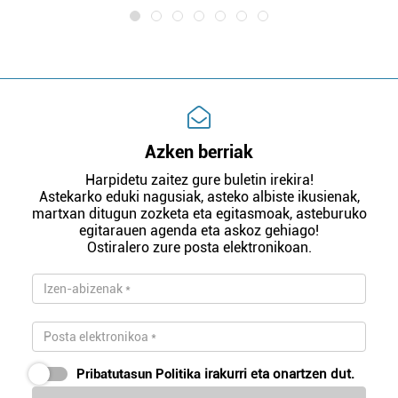
Azken berriak
Harpidetu zaitez gure buletin irekira!
Astekarko eduki nagusiak, asteko albiste ikusienak,
martxan ditugun zozketa eta egitasmoak, asteburuko
egitarauen agenda eta askoz gehiago!
Ostiralero zure posta elektronikoan.
Pribatutasun Politika
irakurri eta onartzen dut.