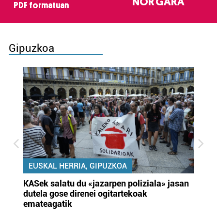
NOR GARA
PDF formatuan
Gipuzkoa
EUSKAL HERRIA, GIPUZKOA
KASek salatu du «jazarpen poliziala» jasan
Pa
dutela gose direnei ogitartekoak
da
emateagatik
«s