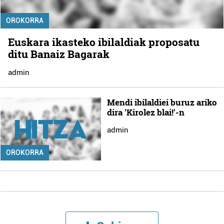
OROKORRA
Euskara ikasteko ibilaldiak proposatu
ditu Banaiz Bagarak
admin
Mendi ibilaldiei buruz ariko
dira 'Kirolez blai!'-n
admin
OROKORRA