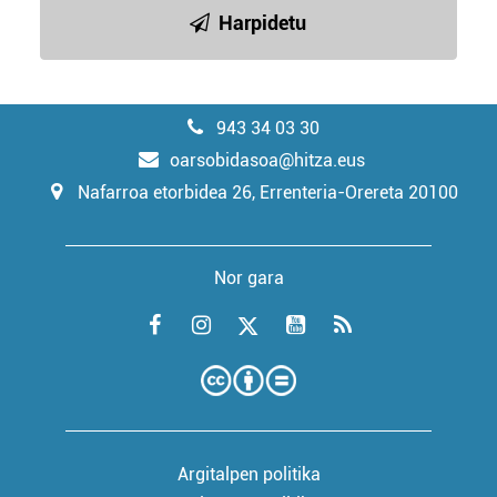
Harpidetu
943 34 03 30
oarsobidasoa@hitza.eus
Nafarroa etorbidea 26, Errenteria-Orereta 20100
Nor gara
Argitalpen politika