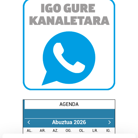
AGENDA
Abuztua 2026
AL.
AR.
AZ.
OG.
OL.
LR.
IG.