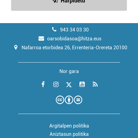
Harpidetu
943 34 03 30
oarsobidasoa@hitza.eus
Nafarroa etorbidea 26, Errenteria-Orereta 20100
Nor gara
Argitalpen politika
Aniztasun politika