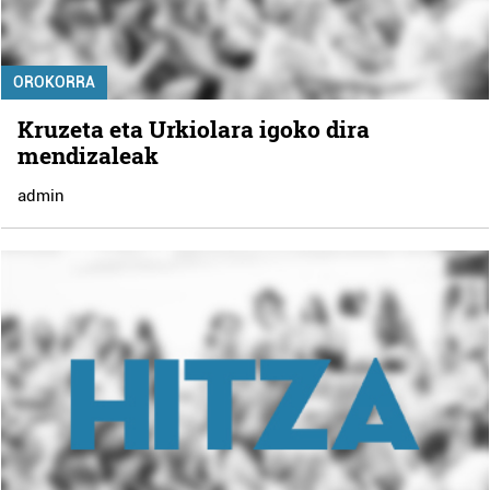
OROKORRA
Kruzeta eta Urkiolara igoko dira
mendizaleak
admin