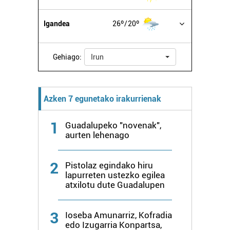
Igandea
26º
20º
Gehiago:
Irun
Azken 7 egunetako irakurrienak
1
Guadalupeko "novenak",
aurten lehenago
2
Pistolaz egindako hiru
lapurreten ustezko egilea
atxilotu dute Guadalupen
3
Ioseba Amunarriz, Kofradia
edo Izugarria Konpartsa,