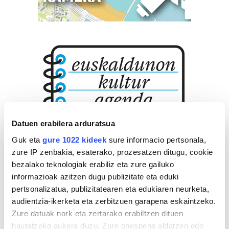
Datuen erabilera arduratsua
Guk eta
gure 1022 kideek
sure informacio pertsonala,
zure IP zenbakia, esaterako, prozesatzen ditugu, cookie
bezalako teknologiak erabiliz eta zure gailuko
informazioak azitzen dugu publizitate eta eduki
pertsonalizatua, publizitatearen eta edukiaren neurketa,
audientzia-ikerketa eta zerbitzuen garapena eskaintzeko.
Zure datuak nork eta zertarako erabiltzen dituen
hautatzeko aukera duzu. Zure onespena aldatzen edo