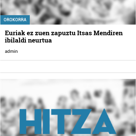
OROKORRA
Euriak ez zuen zapuztu Itsas Mendiren
ibilaldi neurtua
admin