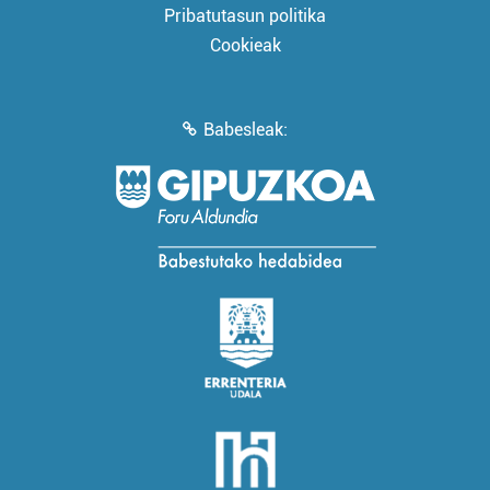
Pribatutasun politika
Cookieak
Babesleak: