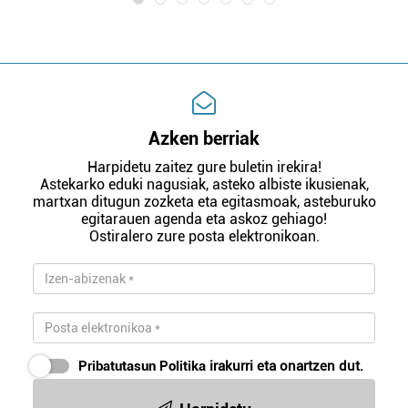
Azken berriak
Harpidetu zaitez gure buletin irekira!
Astekarko eduki nagusiak, asteko albiste ikusienak,
martxan ditugun zozketa eta egitasmoak, asteburuko
egitarauen agenda eta askoz gehiago!
Ostiralero zure posta elektronikoan.
Pribatutasun Politika
irakurri eta onartzen dut.