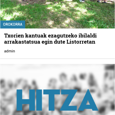
OROKORRA
Txorien kantuak ezagutzeko ibilaldi
arrakastatsua egin dute Listorretan
admin