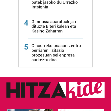
batek jasoko du Urrezko
Intsignia
4
Gimnasia aparatuak jarri
dituzte Biteri kalean eta
Kasino Zaharran
5
Oinaurreko osasun zentro
berriaren lizitazio
prozesuan sei enpresa
aurkeztu dira