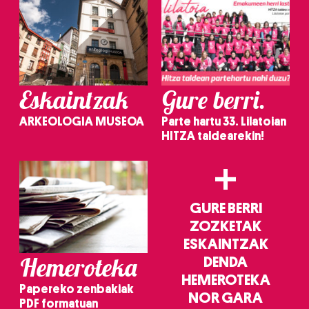
Eskaintzak
Gure berri.
ARKEOLOGIA MUSEOA
Parte hartu 33. Lilatoian
HITZA taldearekin!
+
GURE BERRI
ZOZKETAK
ESKAINTZAK
Hemeroteka
DENDA
HEMEROTEKA
Papereko zenbakiak
NOR GARA
PDF formatuan