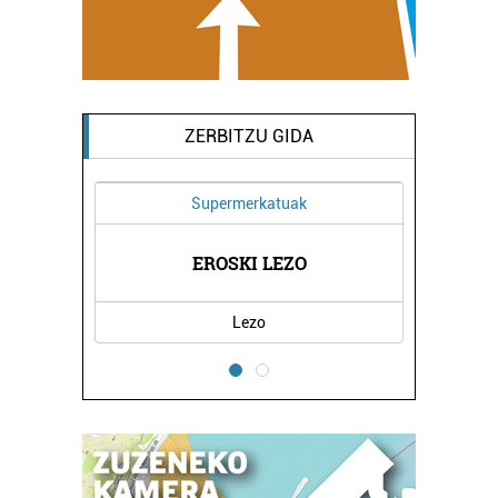
ZERBITZU GIDA
Supermerkatuak
TETXEA
EROSKI LEZO
CRIST
Lezo