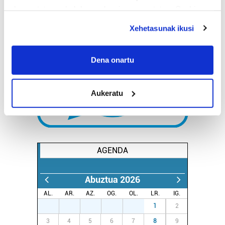
deuseztatzen ahal duzu edozein momentutan, Cookie
deklaraziotik edo Privacy triggerean klikatuz.
Xehetasunak ikusi
If you allow, we would also like to:
Collect information about your geographical
Dena onartu
location which can be accurate to within several
meters
Aukeratu
Identify your device by actively scanning it for
specific characteristics (fingerprinting)
Find out more about how your personal data is processed
and set your preferences in the
details section
.
AGENDA
Guk eta gure bazkideek zure datu pertsonalak
prozesatzen ditugu, zure IP zenbakia, besteak beste,
Abuztua 2026
teknologia erabiliz, cookieak adibidez, iragarki eta eduki
pertsonalizatuak eskaintzeko, iragarkiak eta edukia
AL.
AR.
AZ.
OG.
OL.
LR.
IG.
neurtzeko, jendeari buruzko informazioa biltzeko eta
27
28
29
30
31
1
2
produktuak garatzeko. Zure datuak nork eta zertarako
3
4
5
6
7
8
9