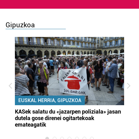
Gipuzkoa
EUSKAL HERRIA, GIPUZKOA
KASek salatu du «jazarpen poliziala» jasan
Pa
dutela gose direnei ogitartekoak
da
emateagatik
«s