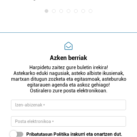
Azken berriak
Harpidetu zaitez gure buletin irekira!
Astekarko eduki nagusiak, asteko albiste ikusienak,
martxan ditugun zozketa eta egitasmoak, asteburuko
egitarauen agenda eta askoz gehiago!
Ostiralero zure posta elektronikoan.
Pribatutasun Politika
irakurri eta onartzen dut.