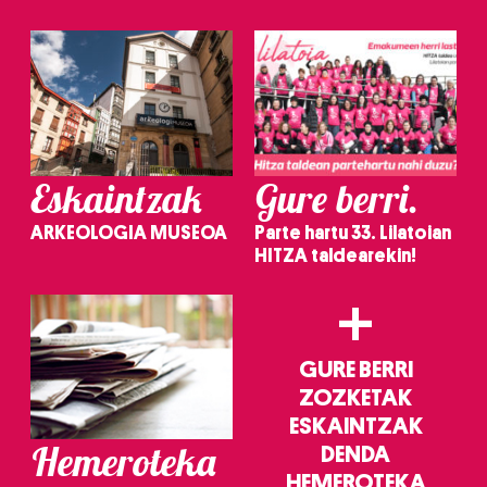
irakurri
Eskaintzak
Gure berri.
ARKEOLOGIA MUSEOA
Parte hartu 33. Lilatoian
HITZA taldearekin!
+
GURE BERRI
ZOZKETAK
ESKAINTZAK
Hemeroteka
DENDA
HEMEROTEKA