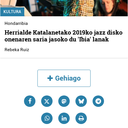
KULTURA
Hondarribia
Herrialde Katalanetako 2019ko jazz disko
onenaren saria jasoko du 'Ibia' lanak
Rebeka Ruiz
Gehiago