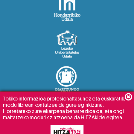
Tokiko informazioa profesionaltasunez eta euskaratik,
modu librean kontatzea da gure eginkizuna.
Horretarako zure ekarpena beharrezkoa da, eta ongi
maitatzeko modurik zintzoena da HITZAkide egitea.