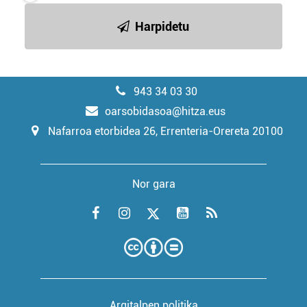
Harpidetu
943 34 03 30
oarsobidasoa@hitza.eus
Nafarroa etorbidea 26, Errenteria-Orereta 20100
Nor gara
Argitalpen politika