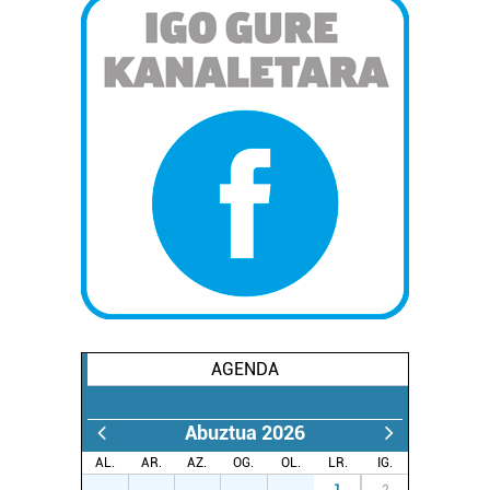
AGENDA
Abuztua 2026
AL.
AR.
AZ.
OG.
OL.
LR.
IG.