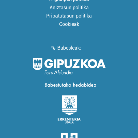
Aniztasun politika
Pribatutasun politika
Cookieak
Babesleak: