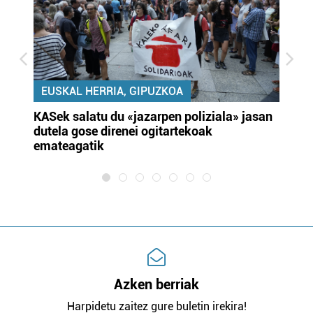
EUSKAL HERRIA, GIPUZKOA
KASek salatu du «jazarpen poliziala» jasan
Pa
dutela gose direnei ogitartekoak
da
emateagatik
«s
Azken berriak
Harpidetu zaitez gure buletin irekira!