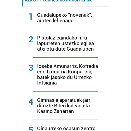
fitxategiak erabiltzen ditu. Zure esperientzia eta
zerbitzuak hobetzeko asmoz, cookie teknologiaz
1
Guadalupeko "novenak",
aurten lehenago
baliatzen gara. Ohar hau onartuz gero, teknologia hori
erabiltzeko baimen esplizitua ematen diguzu.
Gehiago
irakurri
2
Pistolaz egindako hiru
lapurreten ustezko egilea
atxilotu dute Guadalupen
3
Ioseba Amunarriz, Kofradia
edo Izugarria Konpartsa,
batek jasoko du Urrezko
Intsignia
4
Gimnasia aparatuak jarri
dituzte Biteri kalean eta
Kasino Zaharran
5
Oinaurreko osasun zentro