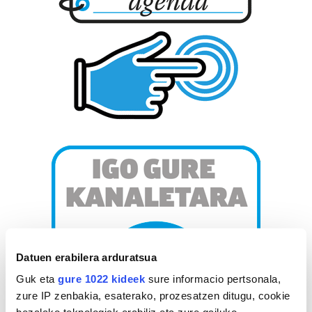
Datuen erabilera arduratsua
Guk eta
gure 1022 kideek
sure informacio pertsonala,
zure IP zenbakia, esaterako, prozesatzen ditugu, cookie