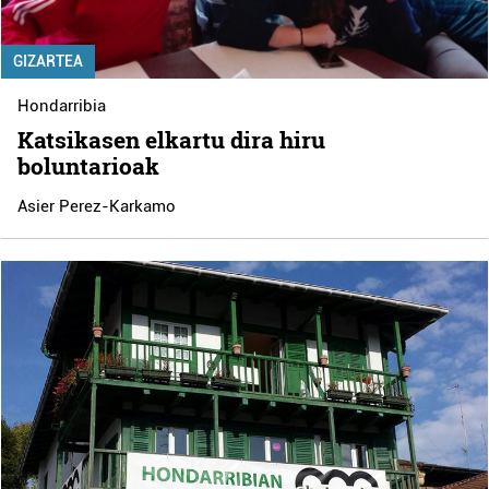
GIZARTEA
Hondarribia
Katsikasen elkartu dira hiru
boluntarioak
Asier Perez-Karkamo