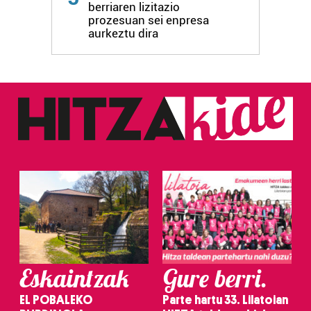
berriaren lizitazio
prozesuan sei enpresa
aurkeztu dira
Eskaintzak
Gure berri.
EL POBALEKO
Parte hartu 33. Lilatoian