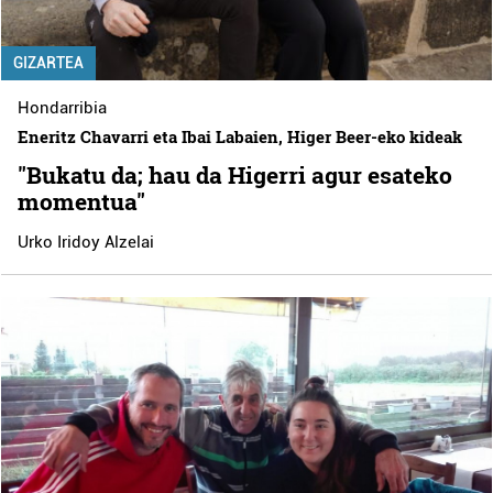
GIZARTEA
Hondarribia
Eneritz Chavarri eta Ibai Labaien, Higer Beer-eko kideak
"Bukatu da; hau da Higerri agur esateko
momentua"
Urko Iridoy Alzelai