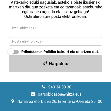
Astekarko eduki nagusiak, asteko albiste ikusienak,
martxan ditugun zozketa eta egitasmoak, asteburuko
egitarauen agenda eta askoz gehiago!
Ostiralero zure posta elektronikoan.
Pribatutasun Politika
irakurri eta onartzen dut.
Harpidetu
943 34 03 30
oarsobidasoa@hitza.eus
Nafarroa etorbidea 26, Errenteria-Orereta 20100