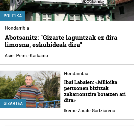
POLITIKA
Hondarribia
Abotsanitz: "Gizarte laguntzak ez dira
limosna, eskubideak dira"
Asier Perez-Karkamo
Hondarribia
Ibai Labaien: «Milioika
pertsonen bizitzak
zakarrontzira botatzen ari
dira»
GIZARTEA
Ikerne Zarate Gartziarena