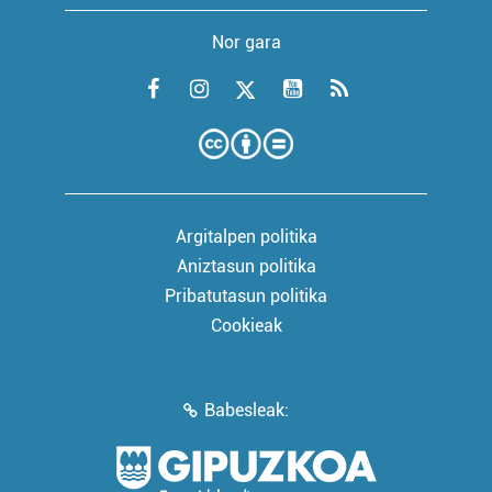
Nor gara
Argitalpen politika
Aniztasun politika
Pribatutasun politika
Cookieak
Babesleak: