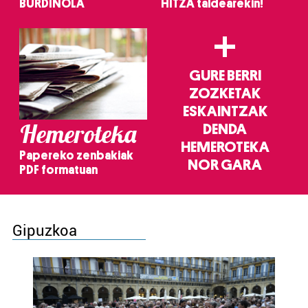
BURDINOLA
HITZA taldearekin!
+
GURE BERRI
ZOZKETAK
ESKAINTZAK
Hemeroteka
DENDA
HEMEROTEKA
Papereko zenbakiak
NOR GARA
PDF formatuan
Gipuzkoa