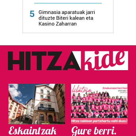
Webgune honek cookie propioak eta hirugarrenen cookie-
5
Gimnasia aparatuak jarri
fitxategiak erabiltzen ditu. Zure esperientzia eta
dituzte Biteri kalean eta
zerbitzuak hobetzeko asmoz, cookie teknologiaz
Kasino Zaharran
baliatzen gara. Ohar hau onartuz gero, teknologia hori
erabiltzeko baimen esplizitua ematen diguzu.
Gehiago
irakurri
Eskaintzak
Gure berri.