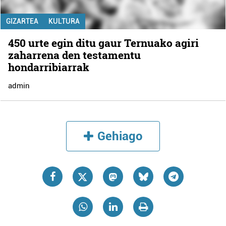
GIZARTEA
KULTURA
450 urte egin ditu gaur Ternuako agiri
zaharrena den testamentu
hondarribiarrak
admin
Gehiago