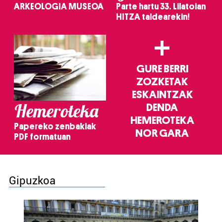
ARKEOLOGIA MUSEOA
Parte hartu 33. Lilatoian
HITZA taldearekin!
+
GURE BERRI
ZOZKETAK
ESKAINTZAK
Hemeroteka
DENDA
HEMEROTEKA
Papereko zenbakiak
NOR GARA
PDF formatuan
Gipuzkoa