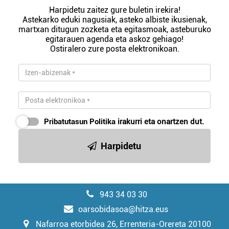
Harpidetu zaitez gure buletin irekira!
Astekarko eduki nagusiak, asteko albiste ikusienak,
martxan ditugun zozketa eta egitasmoak, asteburuko
egitarauen agenda eta askoz gehiago!
Ostiralero zure posta elektronikoan.
Pribatutasun Politika
irakurri eta onartzen dut.
Harpidetu
943 34 03 30
oarsobidasoa@hitza.eus
Nafarroa etorbidea 26, Errenteria-Orereta 20100