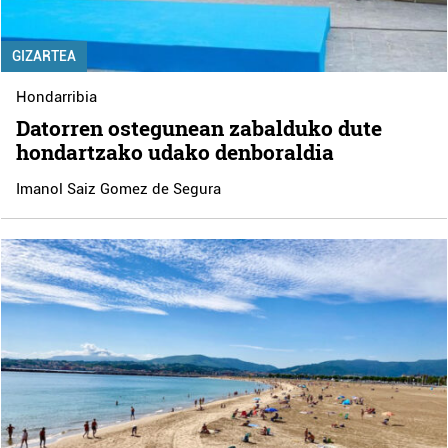
GIZARTEA
Hondarribia
Datorren ostegunean zabalduko dute
hondartzako udako denboraldia
Imanol Saiz Gomez de Segura