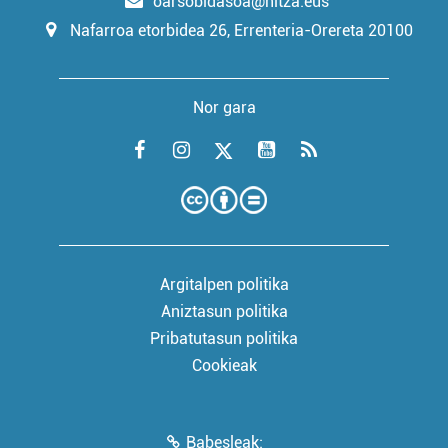
oarsobidasoa@hitza.eus
Nafarroa etorbidea 26, Errenteria-Orereta 20100
Nor gara
Argitalpen politika
Aniztasun politika
Pribatutasun politika
Cookieak
Babesleak: