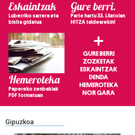
Eskaintzak
Gure berri.
Luberriko sarrera eta
Parte hartu 33. Lilatoian
bisita gidatua
HITZA taldearekin!
+
GURE BERRI
ZOZKETAK
ESKAINTZAK
Hemeroteka
DENDA
HEMEROTEKA
Papereko zenbakiak
NOR GARA
PDF formatuan
Gipuzkoa