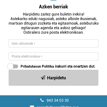
Azken berriak
Harpidetu zaitez gure buletin irekira!
Astekarko eduki nagusiak, asteko albiste ikusienak,
martxan ditugun zozketa eta egitasmoak, asteburuko
egitarauen agenda eta askoz gehiago!
Ostiralero zure posta elektronikoan.
Pribatutasun Politika
irakurri eta onartzen dut.
Harpidetu
943 34 03 30