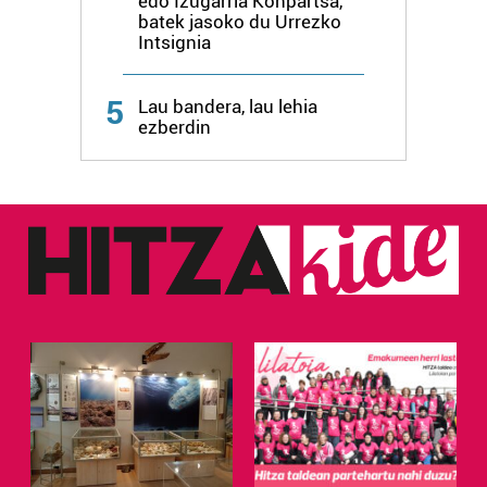
edo Izugarria Konpartsa,
batek jasoko du Urrezko
Intsignia
5
Lau bandera, lau lehia
ezberdin