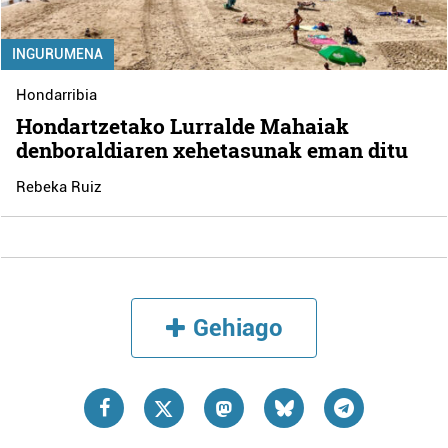
INGURUMENA
Hondarribia
Hondartzetako Lurralde Mahaiak
denboraldiaren xehetasunak eman ditu
Rebeka Ruiz
Gehiago