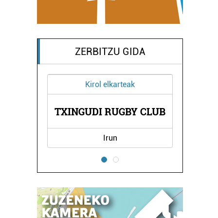
ZERBITZU GIDA
Kirol elkarteak
Garraioak
XINGUDI RUGBY CLUB
IPARBUS AUTO
Irun
Oiartzun