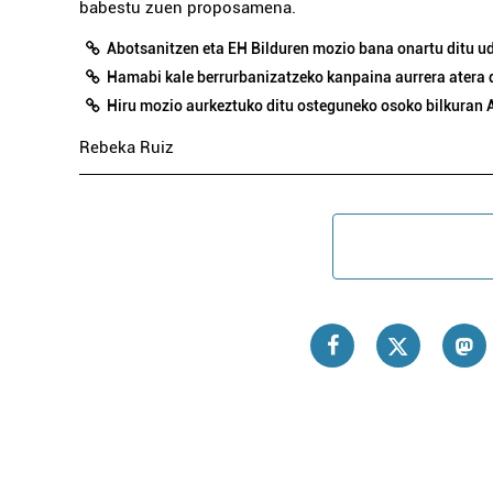
babestu zuen proposamena.
Abotsanitzen eta EH Bilduren mozio bana onartu ditu u
Hamabi kale berrurbanizatzeko kanpaina aurrera atera
Hiru mozio aurkeztuko ditu osteguneko osoko bilkuran 
Rebeka Ruiz