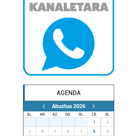
AGENDA
Abuztua 2026
AL.
AR.
AZ.
OG.
OL.
LR.
IG.
27
28
29
30
31
1
2
3
4
5
6
7
8
9