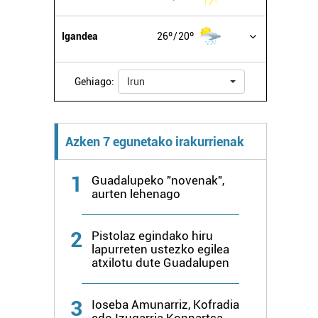
Igandea
26º
20º
Gehiago:
Irun
Azken 7 egunetako irakurrienak
1
Guadalupeko "novenak",
aurten lehenago
2
Pistolaz egindako hiru
lapurreten ustezko egilea
atxilotu dute Guadalupen
3
Ioseba Amunarriz, Kofradia