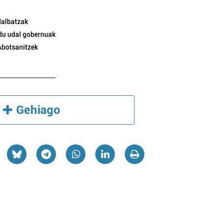
dalbatzak
 du udal gobernuak
Abotsanitzek
Gehiago