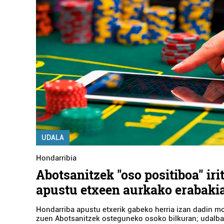
UDALA
Hondarribia
Abotsanitzek "oso positiboa" irit
apustu etxeen aurkako erabakia
Hondarriba apustu etxerik gabeko herria izan dadin m
zuen Abotsanitzek osteguneko osoko bilkuran; udalba