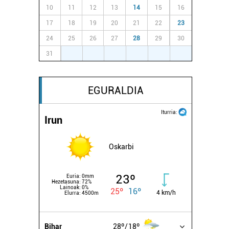
10
11
12
13
14
15
16
17
18
19
20
21
22
23
24
25
26
27
28
29
30
31
1
2
3
4
5
6
EGURALDIA
Iturria:
Irun
Oskarbi
23º
Euria:
0mm
Hezetasuna:
72%
Lainoak:
0%
25º
16º
4 km/h
Elurra:
4500m
Bihar
28º
18º