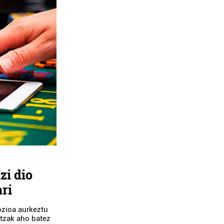
zi dio
ri
ozioa aurkeztu
tzak aho batez