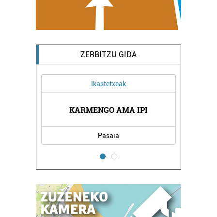
ZERBITZU GIDA
Ikastetxeak
Ostalaritza
KARMENGO AMA IPI
LANDARE HERRIKO T
Pasaia
Errenteria-Orereta