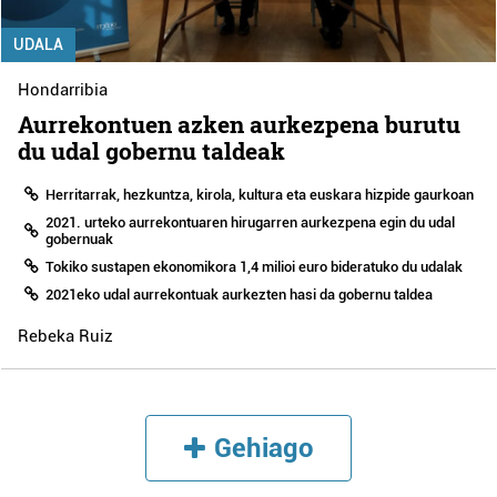
UDALA
Hondarribia
Aurrekontuen azken aurkezpena burutu
du udal gobernu taldeak
Herritarrak, hezkuntza, kirola, kultura eta euskara hizpide gaurkoan
2021. urteko aurrekontuaren hirugarren aurkezpena egin du udal
gobernuak
Tokiko sustapen ekonomikora 1,4 milioi euro bideratuko du udalak
2021eko udal aurrekontuak aurkezten hasi da gobernu taldea
Rebeka Ruiz
Gehiago