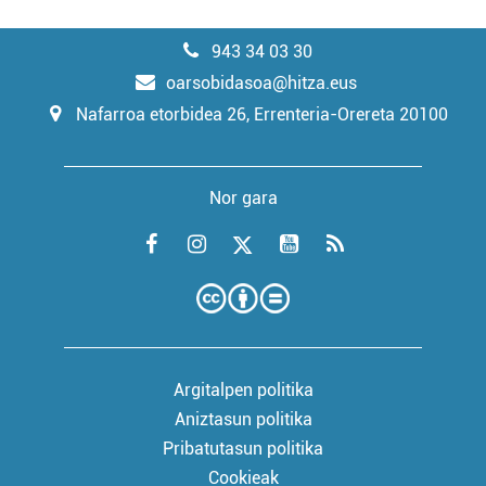
943 34 03 30
oarsobidasoa@hitza.eus
Nafarroa etorbidea 26, Errenteria-Orereta 20100
Nor gara
Argitalpen politika
Aniztasun politika
Pribatutasun politika
Cookieak