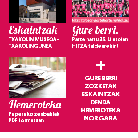
Eskaintzak
Gure berri.
TXAKOLIN MUSEOA-
Parte hartu 33. Lilatoian
TXAKOLINGUNEA
HITZA taldearekin!
+
GURE BERRI
ZOZKETAK
ESKAINTZAK
Hemeroteka
DENDA
HEMEROTEKA
Papereko zenbakiak
NOR GARA
PDF formatuan