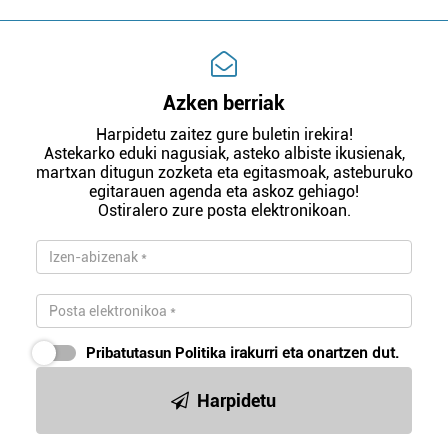
Azken berriak
Harpidetu zaitez gure buletin irekira!
Astekarko eduki nagusiak, asteko albiste ikusienak,
martxan ditugun zozketa eta egitasmoak, asteburuko
egitarauen agenda eta askoz gehiago!
Ostiralero zure posta elektronikoan.
Pribatutasun Politika
irakurri eta onartzen dut.
Harpidetu