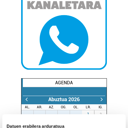
AGENDA
Abuztua 2026
AL.
AR.
AZ.
OG.
OL.
LR.
IG.
27
28
29
30
31
1
2
3
4
5
6
7
8
9
Datuen erabilera arduratsua