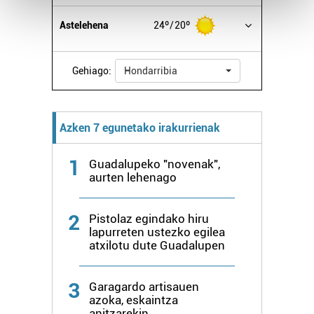
and set your preferences in the
details section
.
Astelehena
24º
20º
Guk eta gure bazkideek zure datu pertsonalak
prozesatzen ditugu, zure IP zenbakia, besteak beste,
Gehiago:
Hondarribia
teknologia erabiliz, cookieak adibidez, iragarki eta eduki
pertsonalizatuak eskaintzeko, iragarkiak eta edukia
neurtzeko, jendeari buruzko informazioa biltzeko eta
Azken 7 egunetako irakurrienak
produktuak garatzeko. Zure datuak nork eta zertarako
erabiltzen dituen hauta dezakezu.
1
Guadalupeko "novenak",
aurten lehenago
Bazkide batzuek ez dizute baimenik eskatzen, eta beren
interes komertzial legitimoetan babesten dira. Ikusi gure
bazkideen zerrenda, beren ustez zein helburutarako
2
Pistolaz egindako hiru
duten interes legitimoa eta horren aurka nola egin
lapurreten ustezko egilea
atxilotu dute Guadalupen
dezakezun ikusteko.
Lortu zure datu pertsonalak prozesatzeko moduari
3
Garagardo artisauen
buruzko informazio gehiago eta ezarri zure lehentasunak
azoka, eskaintza
anitzarekin
datuen atalean. Edozein unetan alda edo ken dezakezu