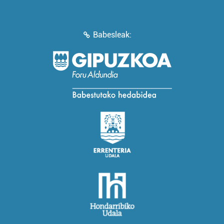
Babesleak: