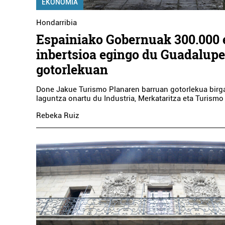
EKONOMIA
Hondarribia
Espainiako Gobernuak 300.000
inbertsioa egingo du Guadalup
gotorlekuan
Done Jakue Turismo Planaren barruan gotorlekua birga
laguntza onartu du Industria, Merkataritza eta Turismo
Rebeka Ruiz
Argazkilaritza