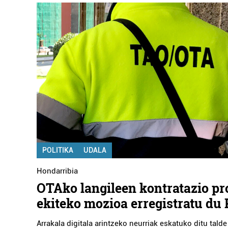
POLITIKA
UDALA
Hondarribia
OTAko langileen kontratazio pr
ekiteko mozioa erregistratu du
Arrakala digitala arintzeko neurriak eskatuko ditu talde