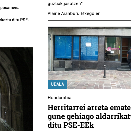
guztiak jasotzen".
proposamena
Alaine Aranburu Etxegoien
rkeztu ditu PSE-
UDALA
Hondarribia
Herritarrei arreta emat
gune gehiago aldarrika
ditu PSE-EEk