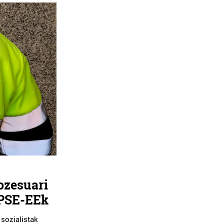
ozesuari
 PSE-EEk
 sozialistak