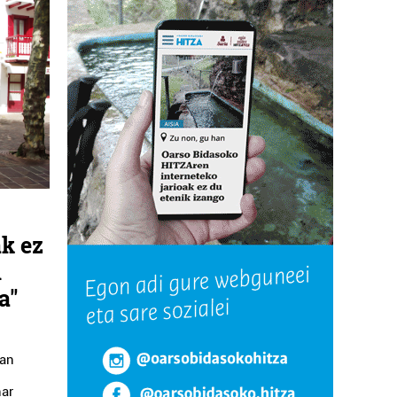
k ez
n
a"
uan
har