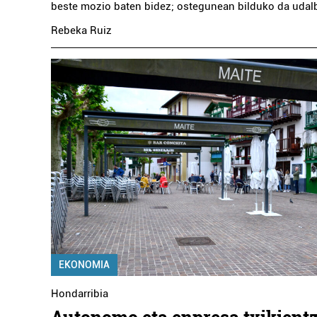
beste mozio baten bidez; ostegunean bilduko da udal
Rebeka Ruiz
EKONOMIA
Hondarribia