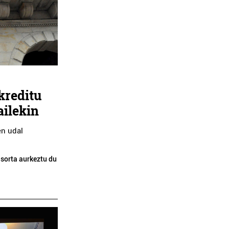
NPOX ILEAPAINDEGIA
BLACK IRUDI FAK
Lezo
Errenteria-Orereta
kreditu
ailekin
en udal
sorta aurkeztu du