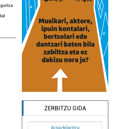
egoitza
dal
ZERBITZU GIDA
Ileapaindegiak