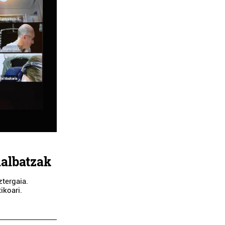
dalbatzak
tergaia.
ikoari.