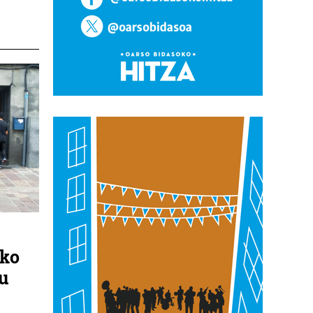
eko
tu