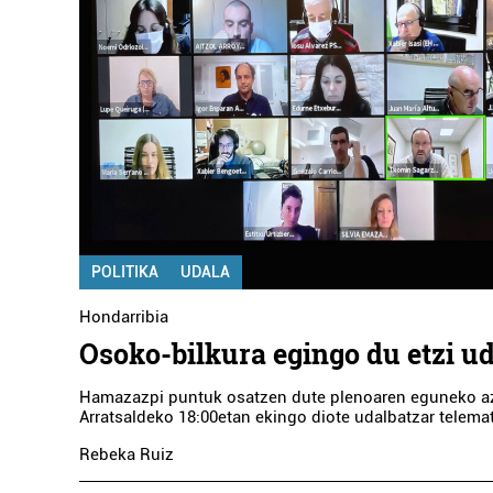
POLITIKA
UDALA
Hondarribia
Osoko-bilkura egingo du etzi u
Hamazazpi puntuk osatzen dute plenoaren eguneko az
Arratsaldeko 18:00etan ekingo diote udalbatzar telemat
Rebeka Ruiz