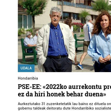
UDALA
Hondarribia
PSE-EE: «2022ko aurrekontu pr
ez da hiri honek behar duena»
Aurkeztutako 31 zuzenketetatik lau baino ez dituela o
gobernu taldeak deitoratu dute Hondarribiko sozialiste