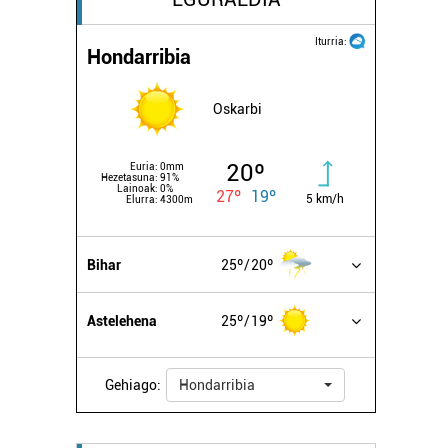
Iturria:
Hondarribia
Oskarbi
20º
Euria:
0mm
Hezetasuna:
91%
Lainoak:
0%
27º
19º
5 km/h
Elurra:
4300m
Bihar
25º
20º
Astelehena
25º
19º
Gehiago:
Hondarribia