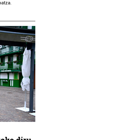
batza.