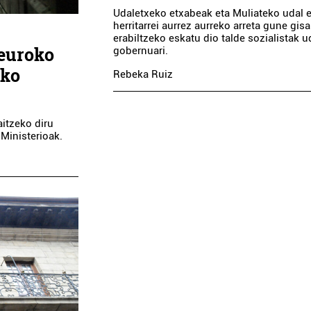
Udaletxeko etxabeak eta Muliateko udal 
herritarrei aurrez aurreko arreta gune gisa
erabiltzeko eskatu dio talde sozialistak u
 euroko
gobernuari.
eko
Rebeka Ruiz
itzeko diru
 Ministerioak.
Ileapaindegiak
Argazkilaritza