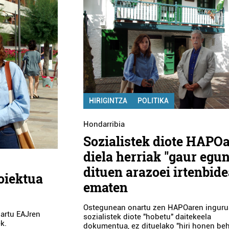
HIRIGINTZA
POLITIKA
Hondarribia
Sozialistek diote HAPOa
diela herriak "gaur egu
dituen arazoei irtenbide
oiektua
ematen
Ostegunean onartu zen HAPOaren ingur
nartu EAJren
sozialistek diote "hobetu" daitekeela
k.
dokumentua, ez dituelako "hiri honen be