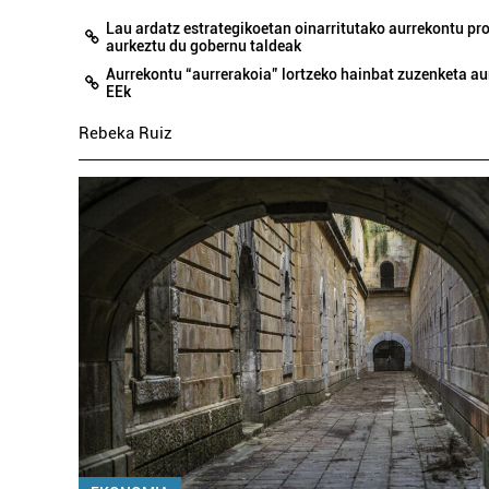
Lau ardatz estrategikoetan oinarritutako aurrekontu 
aurkeztu du gobernu taldeak
Aurrekontu “aurrerakoia” lortzeko hainbat zuzenketa au
EEk
Rebeka Ruiz