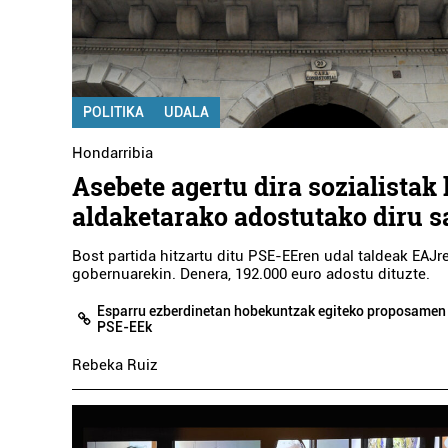
BLACK IRUDI FAKTORIA
PA
Errenteria-Orereta
POLITIKA
UDALA
Hondarribia
Asebete agertu dira sozialistak 
aldaketarako adostutako diru s
Bost partida hitzartu ditu PSE-EEren udal taldeak EAJr
gobernuarekin. Denera, 192.000 euro adostu dituzte.
Esparru ezberdinetan hobekuntzak egiteko proposamen 
PSE-EEk
Rebeka Ruiz