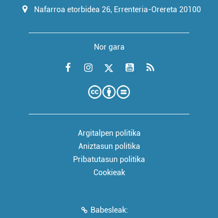
Nafarroa etorbidea 26, Errenteria-Orereta 20100
Nor gara
Argitalpen politika
Aniztasun politika
Pribatutasun politika
Cookieak
Babesleak: