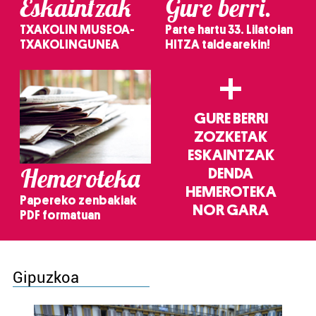
Eskaintzak
Gure berri.
TXAKOLIN MUSEOA-
Parte hartu 33. Lilatoian
TXAKOLINGUNEA
HITZA taldearekin!
+
GURE BERRI
ZOZKETAK
ESKAINTZAK
Hemeroteka
DENDA
HEMEROTEKA
Papereko zenbakiak
NOR GARA
PDF formatuan
Gipuzkoa