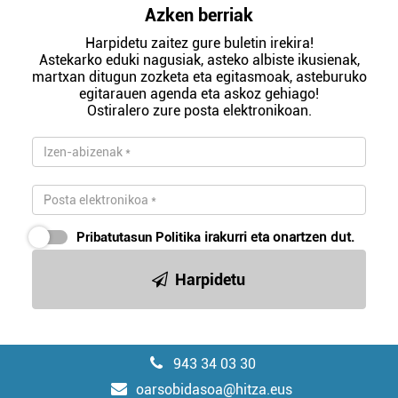
Azken berriak
Harpidetu zaitez gure buletin irekira!
Astekarko eduki nagusiak, asteko albiste ikusienak,
martxan ditugun zozketa eta egitasmoak, asteburuko
egitarauen agenda eta askoz gehiago!
Ostiralero zure posta elektronikoan.
Pribatutasun Politika
irakurri eta onartzen dut.
Harpidetu
943 34 03 30
oarsobidasoa@hitza.eus