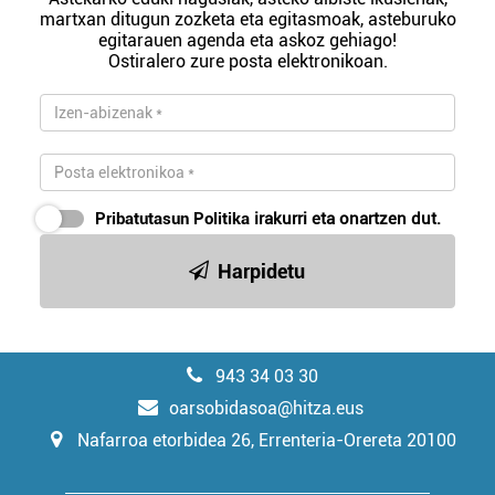
martxan ditugun zozketa eta egitasmoak, asteburuko
egitarauen agenda eta askoz gehiago!
Ostiralero zure posta elektronikoan.
Pribatutasun Politika
irakurri eta onartzen dut.
Harpidetu
943 34 03 30
oarsobidasoa@hitza.eus
Nafarroa etorbidea 26, Errenteria-Orereta 20100