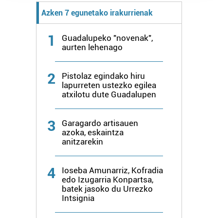
prozesatzen ditugu, zure IP zenbakia, besteak beste,
Azken 7 egunetako irakurrienak
teknologia erabiliz, cookieak adibidez, iragarki eta eduki
pertsonalizatuak eskaintzeko, iragarkiak eta edukia
1
Guadalupeko "novenak",
neurtzeko, jendeari buruzko informazioa biltzeko eta
aurten lehenago
produktuak garatzeko. Zure datuak nork eta zertarako
erabiltzen dituen hauta dezakezu.
2
Pistolaz egindako hiru
lapurreten ustezko egilea
Bazkide batzuek ez dizute baimenik eskatzen, eta beren
atxilotu dute Guadalupen
interes komertzial legitimoetan babesten dira. Ikusi gure
bazkideen zerrenda, beren ustez zein helburutarako
3
duten interes legitimoa eta horren aurka nola egin
Garagardo artisauen
azoka, eskaintza
dezakezun ikusteko.
anitzarekin
Lortu zure datu pertsonalak prozesatzeko moduari
buruzko informazio gehiago eta ezarri zure lehentasunak
4
Ioseba Amunarriz, Kofradia
edo Izugarria Konpartsa,
datuen atalean. Edozein unetan alda edo ken dezakezu
batek jasoko du Urrezko
zure baimena Cookieen adierazpenean.
Intsignia
Webgune honek cookie propioak eta hirugarrenen cookie-