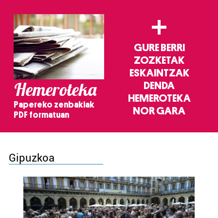
+
GURE BERRI
ZOZKETAK
ESKAINTZAK
Hemeroteka
DENDA
HEMEROTEKA
Papereko zenbakiak
NOR GARA
PDF formatuan
Gipuzkoa