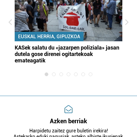
EUSKAL HERRIA, GIPUZKOA
KASek salatu du «jazarpen poliziala» jasan
Pa
dutela gose direnei ogitartekoak
da
emateagatik
«s
Azken berriak
Harpidetu zaitez gure buletin irekira!
Astekarko eduki nagusiak, asteko albiste ikusienak,