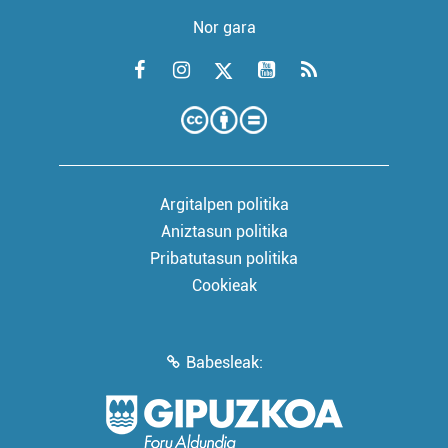
Nor gara
Argitalpen politika
Aniztasun politika
Pribatutasun politika
Cookieak
Babesleak: