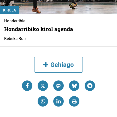
KIROLA
Hondarribia
Hondarribiko kirol agenda
Rebeka Ruiz
Gehiago