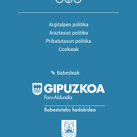
Argitalpen politika
Aniztasun politika
Pribatutasun politika
Cookieak
Babesleak: