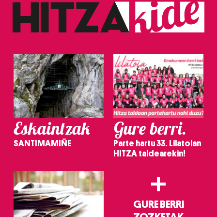
Eskaintzak
Gure berri.
SANTIMAMIÑE
Parte hartu 33. Lilatoian
HITZA taldearekin!
+
GURE BERRI