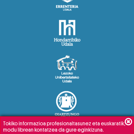
Tokiko informazioa profesionaltasunez eta euskaratik,
modu librean kontatzea da gure eginkizuna.