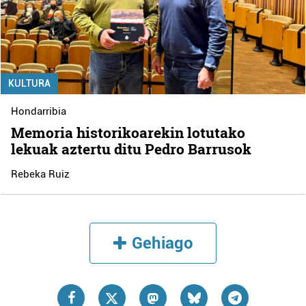
KULTURA
Hondarribia
Memoria historikoarekin lotutako
lekuak aztertu ditu Pedro Barrusok
Rebeka Ruiz
Gehiago