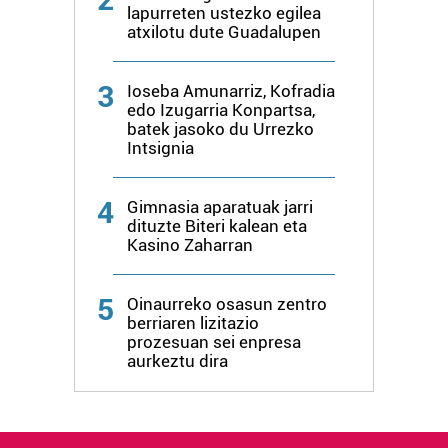
lapurreten ustezko egilea
atxilotu dute Guadalupen
Lortu zure datu pertsonalak prozesatzeko moduari
buruzko informazio gehiago eta ezarri zure lehentasunak
datuen atalean. Edozein unetan alda edo ken dezakezu
3
Ioseba Amunarriz, Kofradia
zure baimena Cookieen adierazpenean.
edo Izugarria Konpartsa,
batek jasoko du Urrezko
Intsignia
Webgune honek cookie propioak eta hirugarrenen cookie-
fitxategiak erabiltzen ditu. Zure esperientzia eta
4
zerbitzuak hobetzeko asmoz, cookie teknologiaz
Gimnasia aparatuak jarri
dituzte Biteri kalean eta
baliatzen gara. Ohar hau onartuz gero, teknologia hori
Kasino Zaharran
erabiltzeko baimen esplizitua ematen diguzu.
Gehiago
irakurri
5
Oinaurreko osasun zentro
berriaren lizitazio
prozesuan sei enpresa
aurkeztu dira