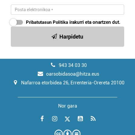
Pribatutasun Politika
irakurri eta onartzen dut.
Harpidetu
943 34 03 30
oarsobidasoa@hitza.eus
Nafarroa etorbidea 26, Errenteria-Orereta 20100
Nor gara