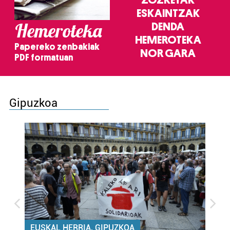
ZOZKETAK
ESKAINTZAK
Hemeroteka
DENDA
HEMEROTEKA
Papereko zenbakiak
NOR GARA
PDF formatuan
Gipuzkoa
EUSKAL HERRIA, GIPUZKOA