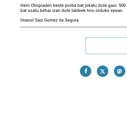
Herri Olinpiaden beste proba bat jokatu dute gaur. 500
bat osatu behar izan dute taldeek hiru orduko epean.
Imanol Saiz Gomez de Segura
Hornidurak
AIADEK PINTUREN
FABRIKAZIOA
Irun