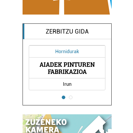
ZERBITZU GIDA
idurak
Higiezin agentziak
PINTUREN
ATERPE HIGIEZIN
KAZIOA
AGENTZIA
run
Errenteria-Orereta