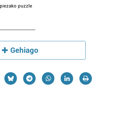
 piezako puzzle
Gehiago
Higiezin agentziak
Horn
ATERPE HIGIEZIN
AIADEK 
AGENTZIA
FABRI
Errenteria-Orereta
I