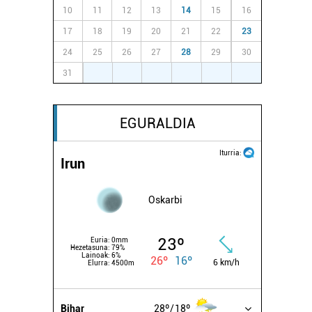
10
11
12
13
14
15
16
17
18
19
20
21
22
23
24
25
26
27
28
29
30
31
1
2
3
4
5
6
EGURALDIA
Iturria:
Irun
Oskarbi
23º
Euria:
0mm
Hezetasuna:
79%
Lainoak:
6%
26º
16º
6 km/h
Elurra:
4500m
Bihar
28º
18º