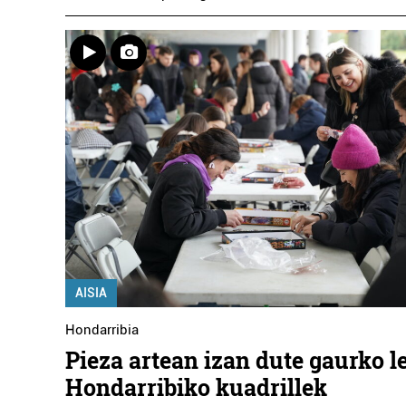
AISIA
Hondarribia
Pieza artean izan dute gaurko l
Hondarribiko kuadrillek