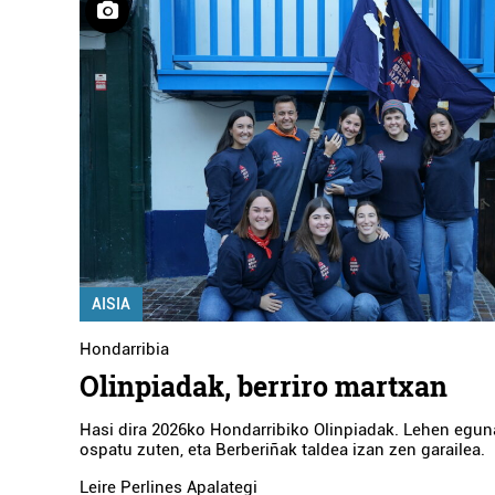
AISIA
Hondarribia
Olinpiadak, berriro martxan
Hasi dira 2026ko Hondarribiko Olinpiadak. Lehen egun
ospatu zuten, eta Berberiñak taldea izan zen garailea.
Leire Perlines Apalategi