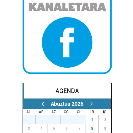
AGENDA
Abuztua 2026
AL.
AR.
AZ.
OG.
OL.
LR.
IG.
27
28
29
30
31
1
2
3
4
5
6
7
8
9