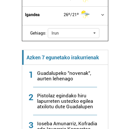
Igandea
26º
21º
Gehiago:
Irun
Azken 7 egunetako irakurrienak
1
Guadalupeko "novenak",
aurten lehenago
2
Pistolaz egindako hiru
lapurreten ustezko egilea
atxilotu dute Guadalupen
3
Ioseba Amunarriz, Kofradia