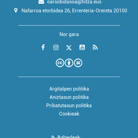
oarsobidasoa@hitza.eus
Nafarroa etorbidea 26, Errenteria-Orereta 20100
Nor gara
Argitalpen politika
Aniztasun politika
Pribatutasun politika
Cookieak
Babesleak: