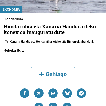
EKONOMIA
Hondarribia
Hondarribia eta Kanaria Handia arteko
konexioa inauguratu dute
Kanaria Handia eta Hondarribia lotuko ditu Binterrek abendutik
Rebeka Ruiz
Gehiago