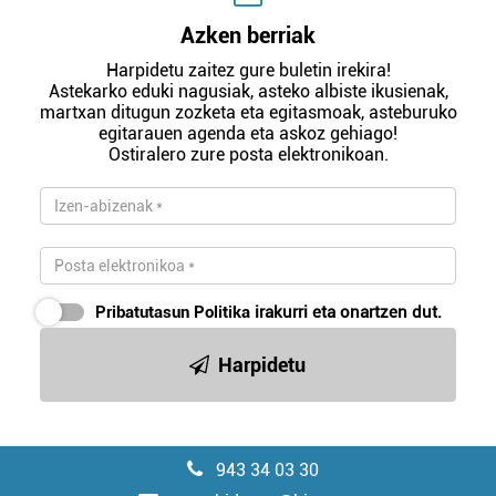
Azken berriak
Harpidetu zaitez gure buletin irekira!
Astekarko eduki nagusiak, asteko albiste ikusienak,
martxan ditugun zozketa eta egitasmoak, asteburuko
egitarauen agenda eta askoz gehiago!
Ostiralero zure posta elektronikoan.
Pribatutasun Politika
irakurri eta onartzen dut.
Harpidetu
943 34 03 30