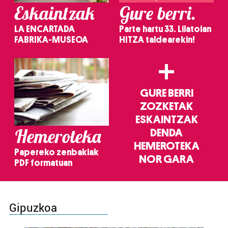
Eskaintzak
Gure berri.
LA ENCARTADA
Parte hartu 33. Lilatoian
FABRIKA-MUSEOA
HITZA taldearekin!
+
GURE BERRI
ZOZKETAK
ESKAINTZAK
Hemeroteka
DENDA
HEMEROTEKA
Papereko zenbakiak
NOR GARA
PDF formatuan
Gipuzkoa