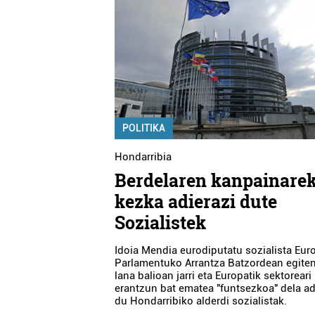
POLITIKA
Hondarribia
Berdelaren kanpainare
kezka adierazi dute
Sozialistek
Idoia Mendia eurodiputatu sozialista Eu
Parlamentuko Arrantza Batzordean egiten
lana balioan jarri eta Europatik sektoreari
erantzun bat ematea "funtsezkoa" dela ad
du Hondarribiko alderdi sozialistak.