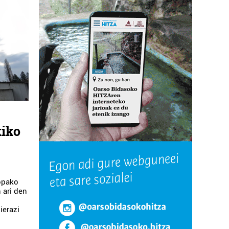
kiko
ropako
 ari den
ierazi