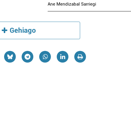
Ane Mendizabal Sarriegi
Gehiago