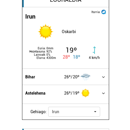
Iturria:
Irun
Oskarbi
19º
Euria:
0mm
Hezetasuna:
92%
Lainoak:
0%
28º
18º
4 km/h
Elurra:
4300m
Bihar
26º
20º
Astelehena
26º
19º
Gehiago:
Irun