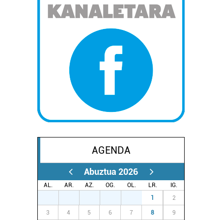
AGENDA
Abuztua 2026
AL.
AR.
AZ.
OG.
OL.
LR.
IG.
27
28
29
30
31
1
2
3
4
5
6
7
8
9