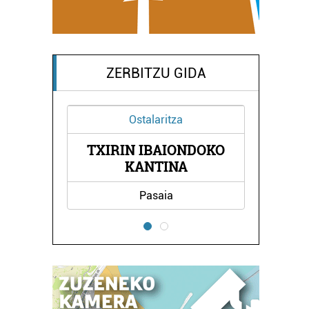
ZERBITZU GIDA
a
Aholkularitza
ONDOKO
SALSAMENDI
A
AHOLKULARITZA
Errenteria-Orereta