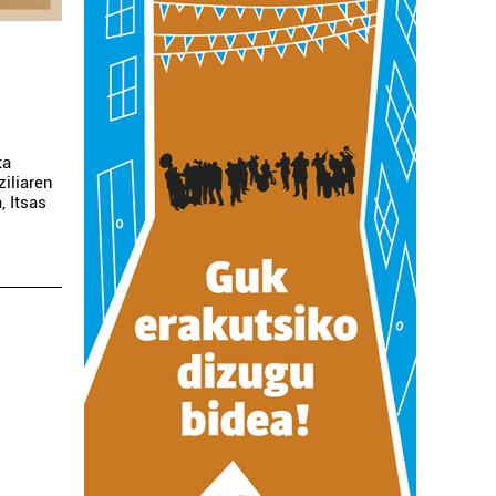
e
ta
iliaren
 Itsas