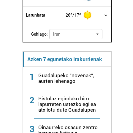
Larunbata
26º
17º
Gehiago:
Irun
Azken 7 egunetako irakurrienak
1
Guadalupeko "novenak",
aurten lehenago
2
Pistolaz egindako hiru
lapurreten ustezko egilea
atxilotu dute Guadalupen
3
Oinaurreko osasun zentro