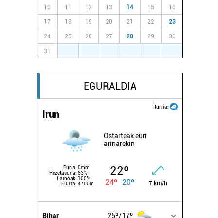
10
11
12
13
14
15
16
17
18
19
20
21
22
23
24
25
26
27
28
29
30
31
1
2
3
4
5
6
EGURALDIA
Iturria:
Irun
Ostarteak euri
arinarekin
22º
Euria:
0mm
Hezetasuna:
83%
Lainoak:
100%
24º
20º
7 km/h
Elurra:
4700m
Bihar
25º
17º