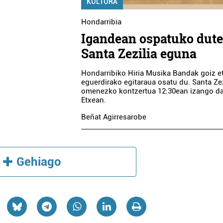
KULTURA
Hondarribia
Igandean ospatuko dut
Santa Zezilia eguna
Hondarribiko Hiria Musika Bandak goiz e
eguerdirako egitaraua osatu du. Santa Zez
omenezko kontzertua 12:30ean izango da,
Etxean.
Beñat Agirresarobe
Gehiago