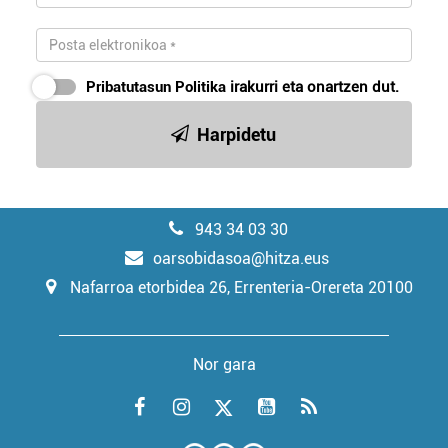
Pribatutasun Politika
irakurri eta onartzen dut.
Harpidetu
943 34 03 30
oarsobidasoa@hitza.eus
Nafarroa etorbidea 26, Errenteria-Orereta 20100
Nor gara