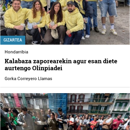
GIZARTEA
Hondarribia
Kalabaza zaporearekin agur esan diete
aurtengo Olinpiadei
Gorka Correyero Llamas