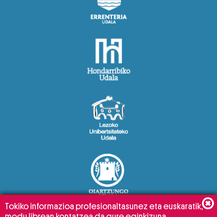
Tokiko informazioa profesionaltasunez eta euskaratik,
modu librean kontatzea da gure eginkizuna.