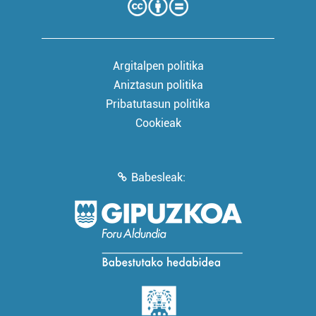
Argitalpen politika
Aniztasun politika
Pribatutasun politika
Cookieak
Babesleak: