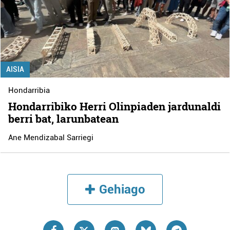
AISIA
Hondarribia
Hondarribiko Herri Olinpiaden jardunaldi
berri bat, larunbatean
Ane Mendizabal Sarriegi
Gehiago