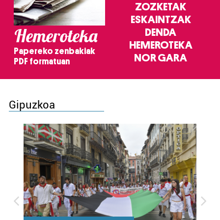
ZOZKETAK
ESKAINTZAK
Hemeroteka
DENDA
HEMEROTEKA
Papereko zenbakiak
NOR GARA
PDF formatuan
Gipuzkoa