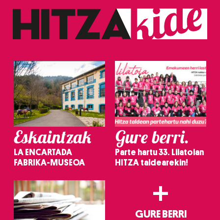
Eskaintzak
Gure berri.
LA ENCARTADA
Parte hartu 33. Lilatoian
FABRIKA-MUSEOA
HITZA taldearekin!
+
GURE BERRI