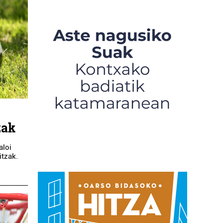
zak
aloi
itzak.