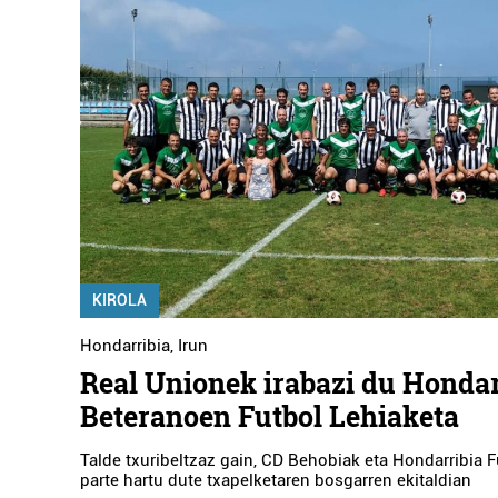
KIROLA
Hondarribia
,
Irun
Real Unionek irabazi du Hondar
Beteranoen Futbol Lehiaketa
Talde txuribeltzaz gain, CD Behobiak eta Hondarribia F
parte hartu dute txapelketaren bosgarren ekitaldian