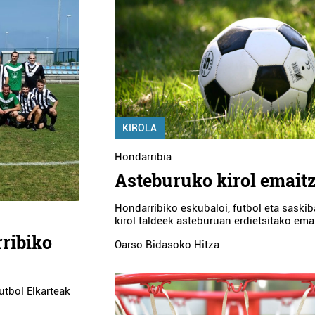
KIROLA
Hondarribia
Asteburuko kirol emait
Hondarribiko eskubaloi, futbol eta saskib
kirol taldeek asteburuan erdietsitako ema
ribiko
Oarso Bidasoko Hitza
utbol Elkarteak