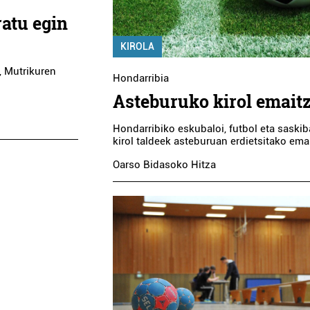
atu egin
KIROLA
, Mutrikuren
Hondarribia
Asteburuko kirol emait
Hondarribiko eskubaloi, futbol eta saskib
kirol taldeek asteburuan erdietsitako ema
Oarso Bidasoko Hitza