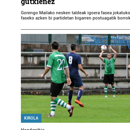
gutxienez
Gorengo Mailako nesken taldeak igoera fasea jokatuk
faseko azken bi partidetan bigarren postuagatik borro
IZ
KIROLA