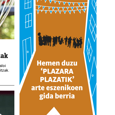
zak
aloi
itzak.