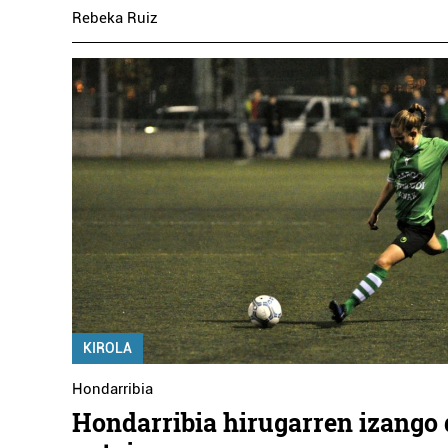
Rebeka Ruiz
KIROLA
Hondarribia
Hondarribia hirugarren izango 