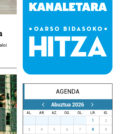
a
aloi
AGENDA
Abuztua 2026
AL.
AR.
AZ.
OG.
OL.
LR.
IG.
27
28
29
30
31
1
2
3
4
5
6
7
8
9