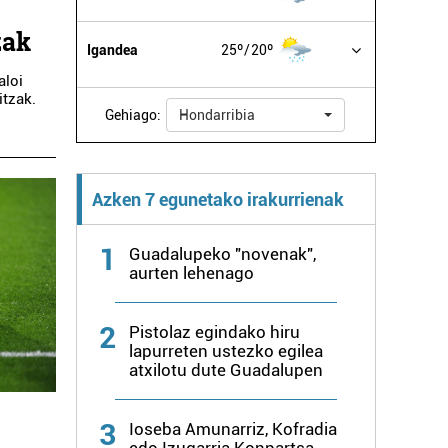
zak
Igandea
25º
20º
aloi
itzak.
Gehiago:
Hondarribia
Azken 7 egunetako irakurrienak
1
Guadalupeko "novenak",
aurten lehenago
2
Pistolaz egindako hiru
lapurreten ustezko egilea
atxilotu dute Guadalupen
3
Ioseba Amunarriz, Kofradia