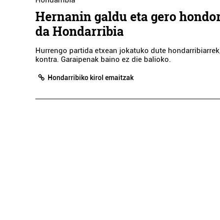
Hondarribia
Hernanin galdu eta gero hondor
da Hondarribia
Hurrengo partida etxean jokatuko dute hondarribiarrek
kontra. Garaipenak baino ez die balioko.
Hondarribiko kirol emaitzak