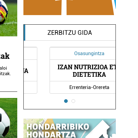
ZERBITZU GIDA
Osasungintza
zak
IZAN NUTRIZIOA ETA
aloi
RNA
A
DIETETIKA
itzak.
Errenteria-Orereta