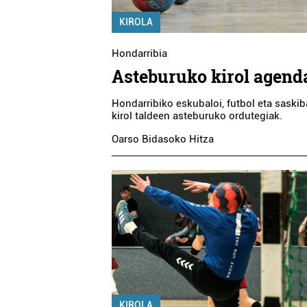
KIROLA
Hondarribia
Asteburuko kirol agend
Hondarribiko eskubaloi, futbol eta saskib
kirol taldeen asteburuko ordutegiak.
Oarso Bidasoko Hitza
KIROLA