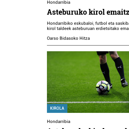
Hondarribia
Asteburuko kirol emait
Hondarribiko eskubaloi, futbol eta saskib
kirol taldeek asteburuan erdietsitako ema
Oarso Bidasoko Hitza
KIROLA
Hondarribia