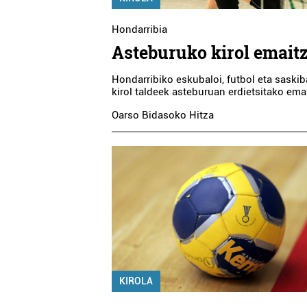
Hondarribia
Asteburuko kirol emait
Hondarribiko eskubaloi, futbol eta saskib
kirol taldeek asteburuan erdietsitako ema
Oarso Bidasoko Hitza
KIROLA