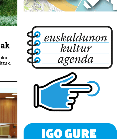
zak
aloi
itzak.