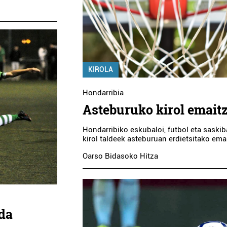
KIROLA
Hondarribia
Asteburuko kirol emait
Hondarribiko eskubaloi, futbol eta saskib
kirol taldeek asteburuan erdietsitako ema
Oarso Bidasoko Hitza
da