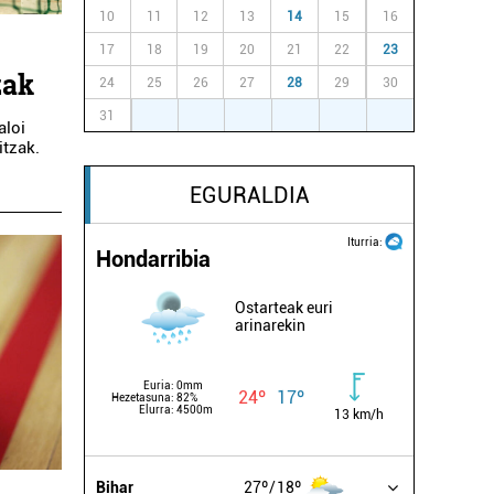
10
11
12
13
14
15
16
17
18
19
20
21
22
23
zak
24
25
26
27
28
29
30
31
1
2
3
4
5
6
aloi
itzak.
EGURALDIA
Iturria:
Hondarribia
Ostarteak euri
arinarekin
Euria:
0mm
24º
17º
Hezetasuna:
82%
Elurra:
4500m
13 km/h
Bihar
27º
18º