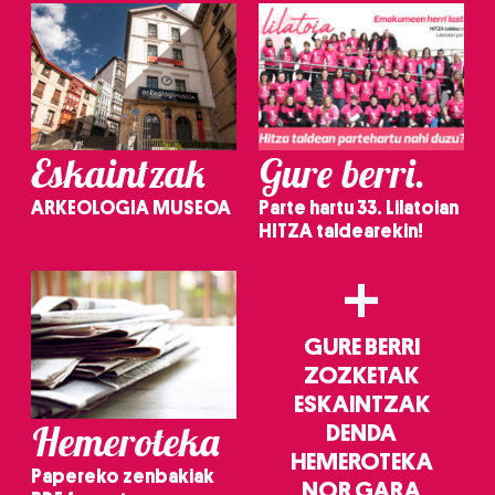
Eskaintzak
Gure berri.
ARKEOLOGIA MUSEOA
Parte hartu 33. Lilatoian
HITZA taldearekin!
+
GURE BERRI
ZOZKETAK
ESKAINTZAK
Hemeroteka
DENDA
HEMEROTEKA
Papereko zenbakiak
NOR GARA