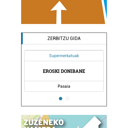
ZERBITZU GIDA
Supermerkatuak
LINIKA
EROSKI DONIBANE
BEGOÑ
Pasaia