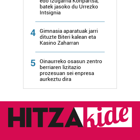
edo Izugarria Konpartsa,
erabiltzen dituen hauta dezakezu.
batek jasoko du Urrezko
Intsignia
Bazkide batzuek ez dizute baimenik eskatzen, eta beren
interes komertzial legitimoetan babesten dira. Ikusi gure
4
Gimnasia aparatuak jarri
bazkideen zerrenda, beren ustez zein helburutarako
dituzte Biteri kalean eta
duten interes legitimoa eta horren aurka nola egin
Kasino Zaharran
dezakezun ikusteko.
5
Oinaurreko osasun zentro
Lortu zure datu pertsonalak prozesatzeko moduari
berriaren lizitazio
buruzko informazio gehiago eta ezarri zure lehentasunak
prozesuan sei enpresa
aurkeztu dira
datuen atalean. Edozein unetan alda edo ken dezakezu
zure baimena Cookieen adierazpenean.
Webgune honek cookie propioak eta hirugarrenen cookie-
fitxategiak erabiltzen ditu. Zure esperientzia eta
zerbitzuak hobetzeko asmoz, cookie teknologiaz
baliatzen gara. Ohar hau onartuz gero, teknologia hori
erabiltzeko baimen esplizitua ematen diguzu.
Gehiago
irakurri