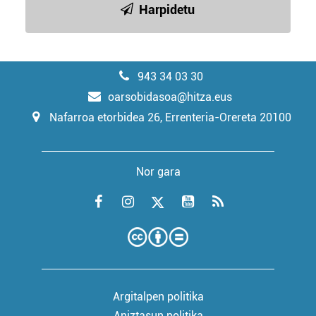
Harpidetu
943 34 03 30
oarsobidasoa@hitza.eus
Nafarroa etorbidea 26, Errenteria-Orereta 20100
Nor gara
Argitalpen politika
Aniztasun politika