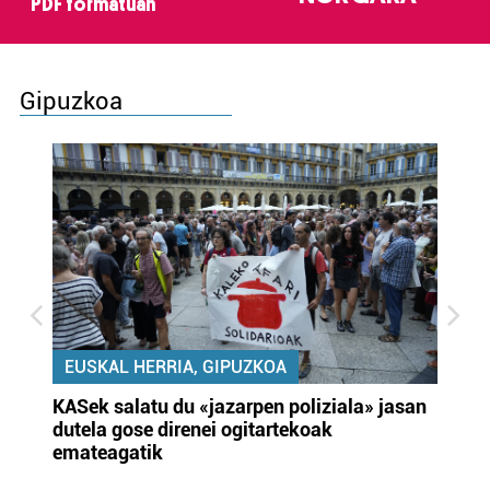
PDF formatuan
Gipuzkoa
EUSKAL HERRIA, GIPUZKOA
KASek salatu du «jazarpen poliziala» jasan
Pa
dutela gose direnei ogitartekoak
da
emateagatik
«s