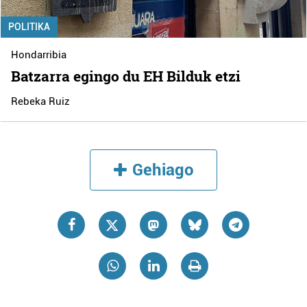
POLITIKA
Hondarribia
Batzarra egingo du EH Bilduk etzi
Rebeka Ruiz
Gehiago