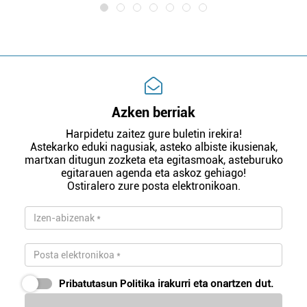
Azken berriak
Harpidetu zaitez gure buletin irekira!
Astekarko eduki nagusiak, asteko albiste ikusienak,
martxan ditugun zozketa eta egitasmoak, asteburuko
egitarauen agenda eta askoz gehiago!
Ostiralero zure posta elektronikoan.
Pribatutasun Politika
irakurri eta onartzen dut.