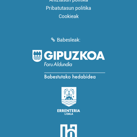
Pribatutasun politika
Cookieak
Babesleak: