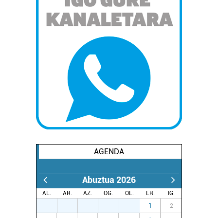
AGENDA
Abuztua 2026
AL.
AR.
AZ.
OG.
OL.
LR.
IG.
27
28
29
30
31
1
2