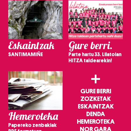
Eskaintzak
Gure berri.
SANTIMAMIÑE
Parte hartu 33. Lilatoian
HITZA taldearekin!
+
GURE BERRI
ZOZKETAK
ESKAINTZAK
Hemeroteka
DENDA
HEMEROTEKA
Papereko zenbakiak
NOR GARA