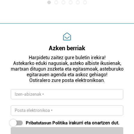
Azken berriak
Harpidetu zaitez gure buletin irekira!
Astekarko eduki nagusiak, asteko albiste ikusienak,
martxan ditugun zozketa eta egitasmoak, asteburuko
egitarauen agenda eta askoz gehiago!
Ostiralero zure posta elektronikoan.
Pribatutasun Politika
irakurri eta onartzen dut.