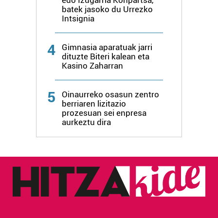
erabiltzen dituen hauta dezakezu.
batek jasoko du Urrezko
Intsignia
Bazkide batzuek ez dizute baimenik eskatzen, eta beren
interes komertzial legitimoetan babesten dira. Ikusi gure
4
Gimnasia aparatuak jarri
bazkideen zerrenda, beren ustez zein helburutarako
dituzte Biteri kalean eta
duten interes legitimoa eta horren aurka nola egin
Kasino Zaharran
dezakezun ikusteko.
5
Oinaurreko osasun zentro
Lortu zure datu pertsonalak prozesatzeko moduari
berriaren lizitazio
buruzko informazio gehiago eta ezarri zure lehentasunak
prozesuan sei enpresa
aurkeztu dira
datuen atalean. Edozein unetan alda edo ken dezakezu
zure baimena Cookieen adierazpenean.
Webgune honek cookie propioak eta hirugarrenen cookie-
fitxategiak erabiltzen ditu. Zure esperientzia eta
zerbitzuak hobetzeko asmoz, cookie teknologiaz
baliatzen gara. Ohar hau onartuz gero, teknologia hori
erabiltzeko baimen esplizitua ematen diguzu.
Gehiago
irakurri