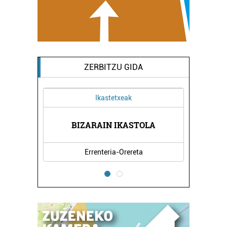
ZERBITZU GIDA
Ikastetxeak
I
BIZARAIN IKASTOLA
PIO
Errenteria-Orereta