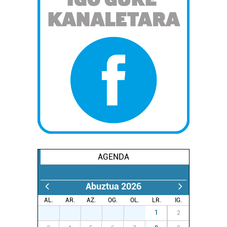
AGENDA
Abuztua 2026
AL.
AR.
AZ.
OG.
OL.
LR.
IG.
27
28
29
30
31
1
2