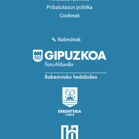
Pribatutasun politika
Cookieak
Babesleak: