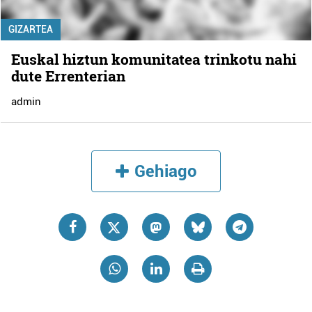
GIZARTEA
Euskal hiztun komunitatea trinkotu nahi
dute Errenterian
admin
Gehiago