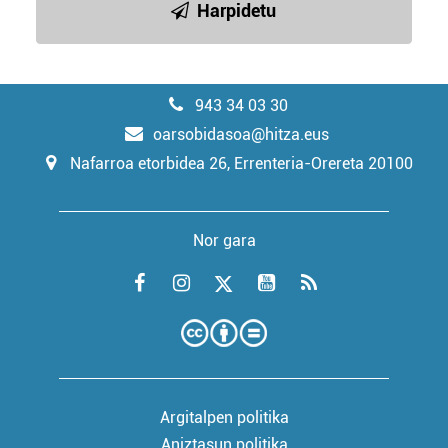
Harpidetu
943 34 03 30
oarsobidasoa@hitza.eus
Nafarroa etorbidea 26, Errenteria-Orereta 20100
Nor gara
Argitalpen politika
Aniztasun politika