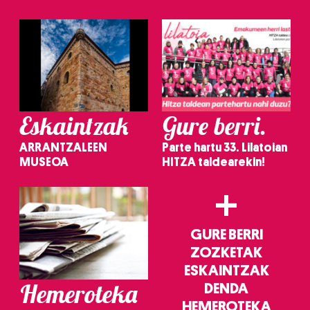
irakurri
Eskaintzak
Gure berri.
ARRANTZALEEN
Parte hartu 33. Lilatoian
MUSEOA
HITZA taldearekin!
+
GURE BERRI
ZOZKETAK
ESKAINTZAK
Hemeroteka
DENDA
HEMEROTEKA