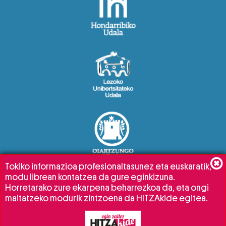
Tokiko informazioa profesionaltasunez eta euskaratik,
modu librean kontatzea da gure eginkizuna.
Horretarako zure ekarpena beharrezkoa da, eta ongi
maitatzeko modurik zintzoena da HITZAkide egitea.