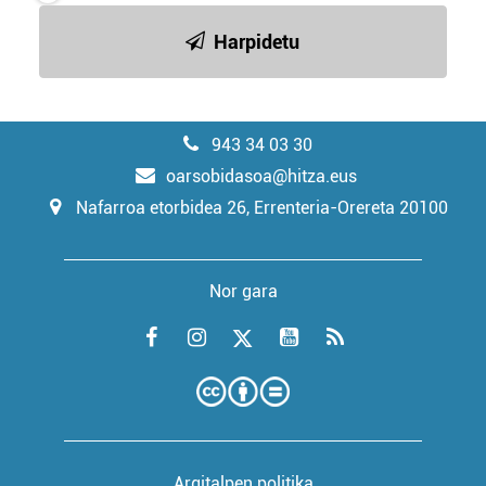
Harpidetu
943 34 03 30
oarsobidasoa@hitza.eus
Nafarroa etorbidea 26, Errenteria-Orereta 20100
Nor gara
Argitalpen politika