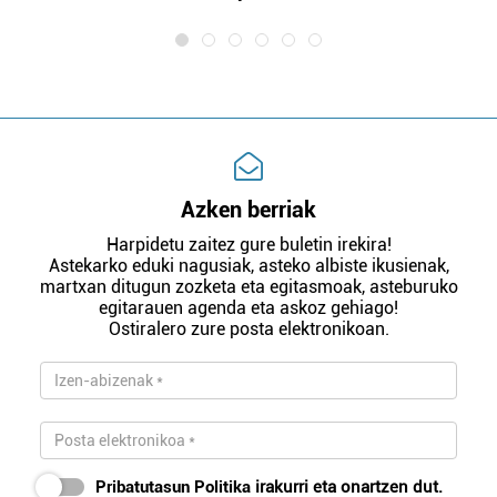
Azken berriak
Harpidetu zaitez gure buletin irekira!
Astekarko eduki nagusiak, asteko albiste ikusienak,
martxan ditugun zozketa eta egitasmoak, asteburuko
egitarauen agenda eta askoz gehiago!
Ostiralero zure posta elektronikoan.
Pribatutasun Politika
irakurri eta onartzen dut.