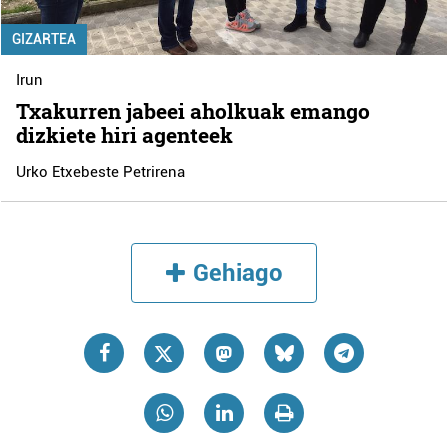
GIZARTEA
Irun
Txakurren jabeei aholkuak emango
dizkiete hiri agenteek
Urko Etxebeste Petrirena
Gehiago