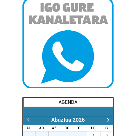
AGENDA
Abuztua 2026
AL.
AR.
AZ.
OG.
OL.
LR.
IG.
27
28
29
30
31
1
2