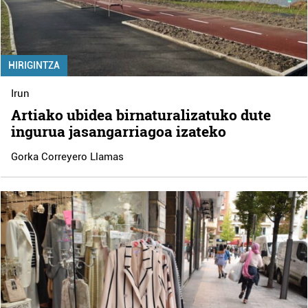
HIRIGINTZA
Irun
Artiako ubidea birnaturalizatuko dute
ingurua jasangarriagoa izateko
Gorka Correyero Llamas