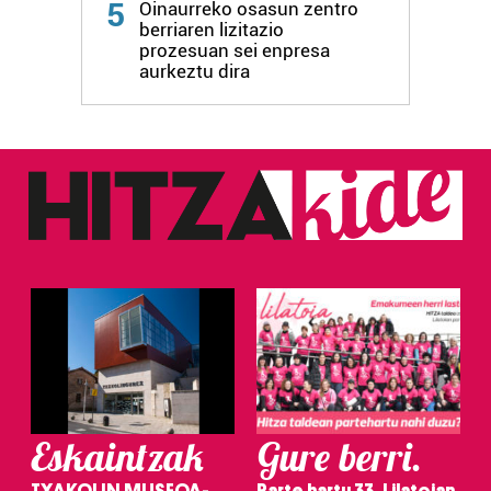
5
Oinaurreko osasun zentro
berriaren lizitazio
prozesuan sei enpresa
aurkeztu dira
Eskaintzak
Gure berri.