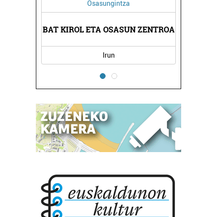
Osasungintza
XEA
BAT KIROL ETA OSASUN ZENTROA
DO
Irun