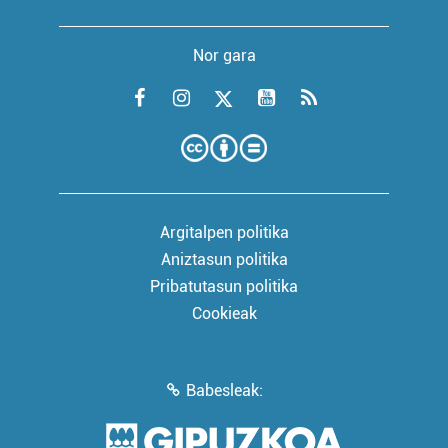
Nor gara
Argitalpen politika
Aniztasun politika
Pribatutasun politika
Cookieak
Babesleak: