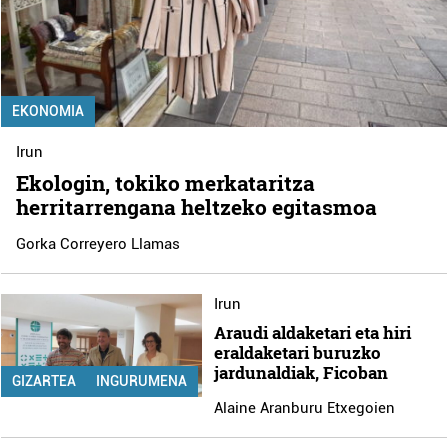
EKONOMIA
Irun
Ekologin, tokiko merkataritza
herritarrengana heltzeko egitasmoa
Gorka Correyero Llamas
Irun
Araudi aldaketari eta hiri
eraldaketari buruzko
jardunaldiak, Ficoban
GIZARTEA
INGURUMENA
Alaine Aranburu Etxegoien