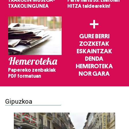
TXAKOLIN MUSEOA-
Parte hartu 33. Lilatoian
TXAKOLINGUNEA
HITZA taldearekin!
+
GURE BERRI
ZOZKETAK
ESKAINTZAK
Hemeroteka
DENDA
HEMEROTEKA
Papereko zenbakiak
NOR GARA
PDF formatuan
Gipuzkoa