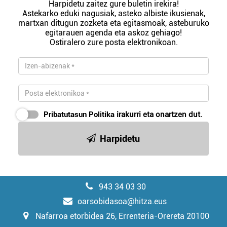
Harpidetu zaitez gure buletin irekira!
Astekarko eduki nagusiak, asteko albiste ikusienak,
martxan ditugun zozketa eta egitasmoak, asteburuko
egitarauen agenda eta askoz gehiago!
Ostiralero zure posta elektronikoan.
Pribatutasun Politika
irakurri eta onartzen dut.
Harpidetu
943 34 03 30
oarsobidasoa@hitza.eus
Nafarroa etorbidea 26, Errenteria-Orereta 20100