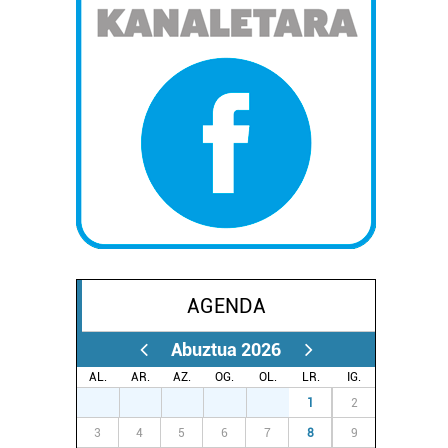
AGENDA
Abuztua 2026
AL.
AR.
AZ.
OG.
OL.
LR.
IG.
27
28
29
30
31
1
2
3
4
5
6
7
8
9