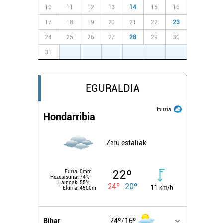
10
11
12
13
14
15
16
17
18
19
20
21
22
23
24
25
26
27
28
29
30
31
1
2
3
4
5
6
EGURALDIA
Iturria:
Hondarribia
Zeru estaliak
22º
Euria:
0mm
Hezetasuna:
74%
Lainoak:
55%
24º
20º
11 km/h
Elurra:
4500m
Bihar
24º
16º