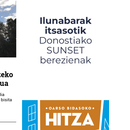
zeko
tua
dia
 bisita