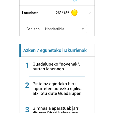
Larunbata
26º
18º
Gehiago:
Hondarribia
Azken 7 egunetako irakurrienak
1
Guadalupeko "novenak",
aurten lehenago
2
Pistolaz egindako hiru
lapurreten ustezko egilea
atxilotu dute Guadalupen
3
Gimnasia aparatuak jarri