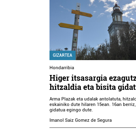
GIZARTEA
Hondarribia
Higer itsasargia ezagut
hitzaldia eta bisita gida
Arma Plazak eta udalak antolatuta, hitzal
eskainiko dute hilaren 15ean. 16an berriz,
gidatua egingo dute.
Imanol Saiz Gomez de Segura