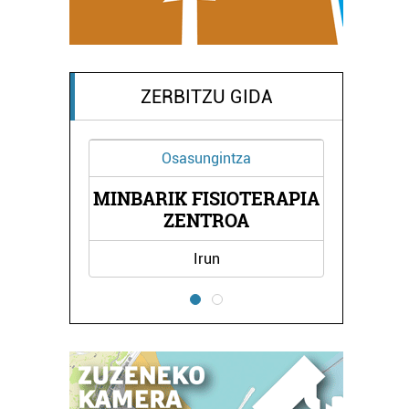
ZERBITZU GIDA
sasungintza
Oihalak
K FISIOTERAPIA
AMI OIHALAK
ZENTROA
Irun
Errenteria-Orereta