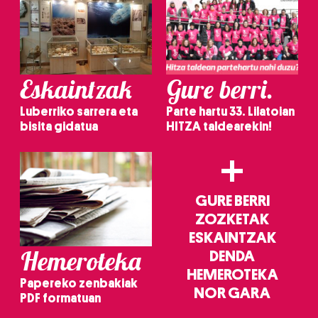
Eskaintzak
Gure berri.
Luberriko sarrera eta
Parte hartu 33. Lilatoian
bisita gidatua
HITZA taldearekin!
+
GURE BERRI
ZOZKETAK
ESKAINTZAK
Hemeroteka
DENDA
HEMEROTEKA
Papereko zenbakiak
NOR GARA
PDF formatuan