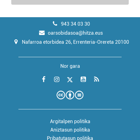
943 34 03 30
oarsobidasoa@hitza.eus
Nafarroa etorbidea 26, Errenteria-Orereta 20100
Nor gara
Argitalpen politika
Aniztasun politika
Pribatutasun politika