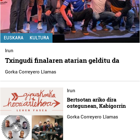
EUSKARA
KULTURA
Irun
Txingudi finalaren atarian gelditu da
Gorka Correyero Llamas
Irun
Bertsotan ariko dira
ostegunean, Kabigorrin
Gorka Correyero Llamas