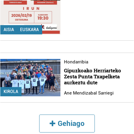
AISIA
EUSKARA
Hondarribia
Gipuzkoako Herriarteko
Zesta Punta Txapelketa
aurkeztu dute
KIROLA
Ane Mendizabal Sarriegi
Gehiago