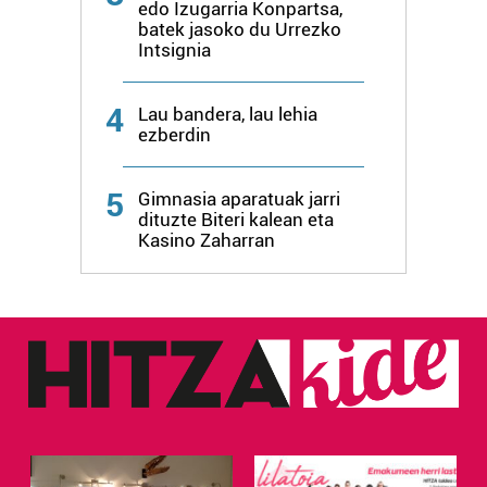
edo Izugarria Konpartsa,
batek jasoko du Urrezko
Intsignia
4
Lau bandera, lau lehia
ezberdin
5
Gimnasia aparatuak jarri
dituzte Biteri kalean eta
Kasino Zaharran