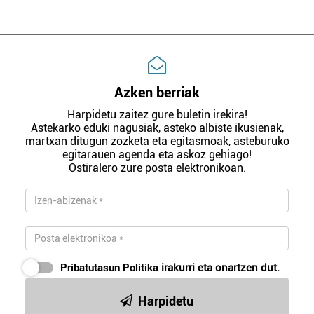
Azken berriak
Harpidetu zaitez gure buletin irekira!
Astekarko eduki nagusiak, asteko albiste ikusienak,
martxan ditugun zozketa eta egitasmoak, asteburuko
egitarauen agenda eta askoz gehiago!
Ostiralero zure posta elektronikoan.
Pribatutasun Politika
irakurri eta onartzen dut.
Harpidetu