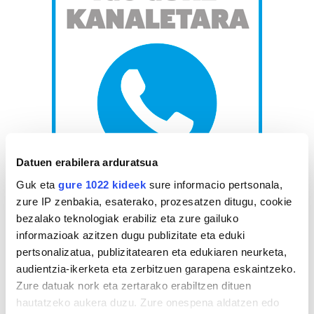
Datuen erabilera arduratsua
Guk eta
gure 1022 kideek
sure informacio pertsonala,
zure IP zenbakia, esaterako, prozesatzen ditugu, cookie
AGENDA
bezalako teknologiak erabiliz eta zure gailuko
informazioak azitzen dugu publizitate eta eduki
Abuztua 2026
pertsonalizatua, publizitatearen eta edukiaren neurketa,
audientzia-ikerketa eta zerbitzuen garapena eskaintzeko.
AL.
AR.
AZ.
OG.
OL.
LR.
IG.
Zure datuak nork eta zertarako erabiltzen dituen
27
28
29
30
31
1
2
hautatzeko aukera duzu. Zure onespena aldatzen edo
3
4
5
6
7
8
9