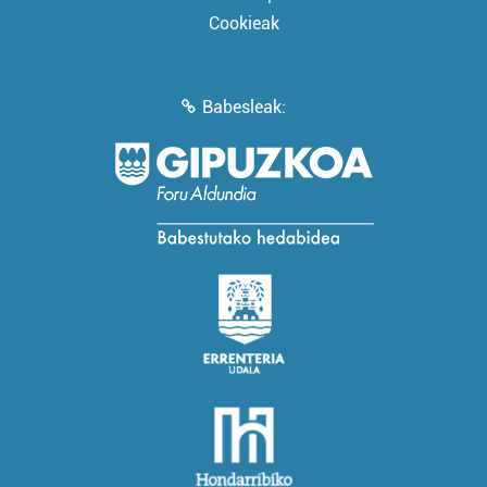
Cookieak
Babesleak: