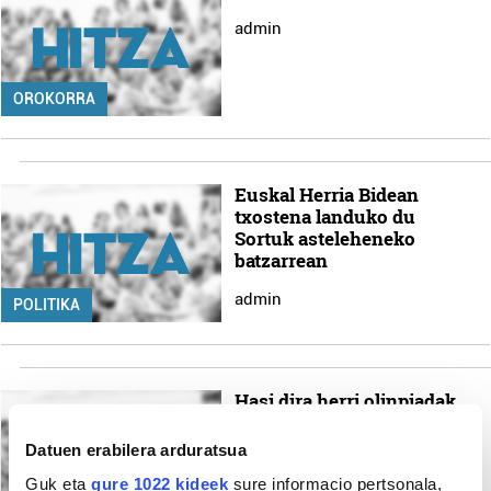
admin
OROKORRA
Euskal Herria Bidean
txostena landuko du
Sortuk asteleheneko
batzarrean
admin
POLITIKA
Hasi dira herri olinpiadak
admin
Datuen erabilera arduratsua
Guk eta
gure 1022 kideek
sure informacio pertsonala,