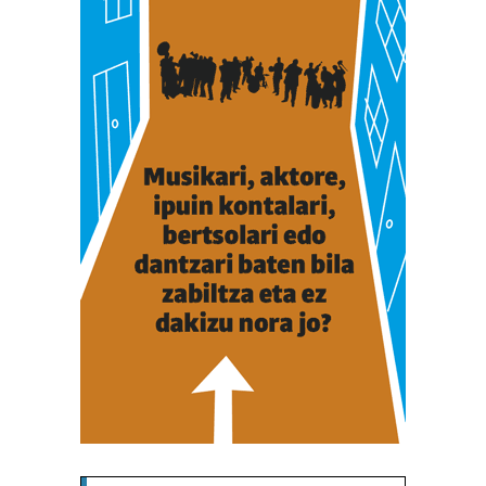
Webgune honek cookie propioak eta hirugarrenen cookie-
fitxategiak erabiltzen ditu. Zure esperientzia eta
zerbitzuak hobetzeko asmoz, cookie teknologiaz
baliatzen gara. Ohar hau onartuz gero, teknologia hori
erabiltzeko baimen esplizitua ematen diguzu.
Gehiago
irakurri