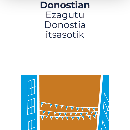
Guk eta gure bazkideek zure datu pertsonalak
prozesatzen ditugu, zure IP zenbakia, besteak beste,
teknologia erabiliz, cookieak adibidez, iragarki eta eduki
pertsonalizatuak eskaintzeko, iragarkiak eta edukia
neurtzeko, jendeari buruzko informazioa biltzeko eta
produktuak garatzeko. Zure datuak nork eta zertarako
erabiltzen dituen hauta dezakezu.
Bazkide batzuek ez dizute baimenik eskatzen, eta beren
interes komertzial legitimoetan babesten dira. Ikusi gure
bazkideen zerrenda, beren ustez zein helburutarako
duten interes legitimoa eta horren aurka nola egin
dezakezun ikusteko.
Lortu zure datu pertsonalak prozesatzeko moduari
buruzko informazio gehiago eta ezarri zure lehentasunak
datuen atalean. Edozein unetan alda edo ken dezakezu
zure baimena Cookieen adierazpenean.