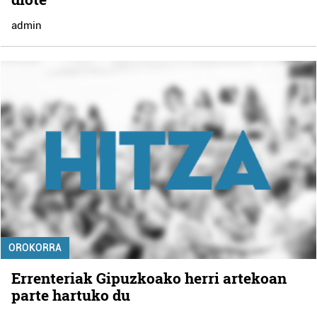
admin
OROKORRA
Errenteriak Gipuzkoako herri artekoan
parte hartuko du