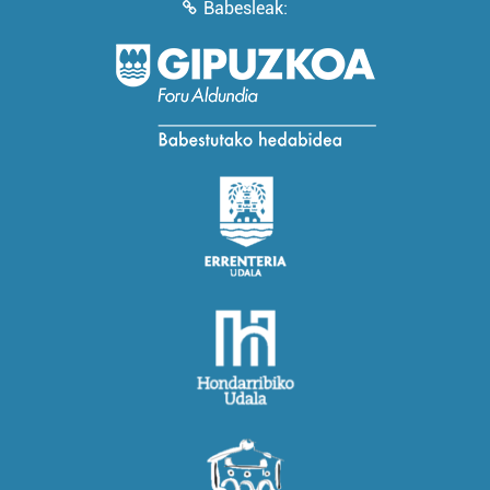
Babesleak: