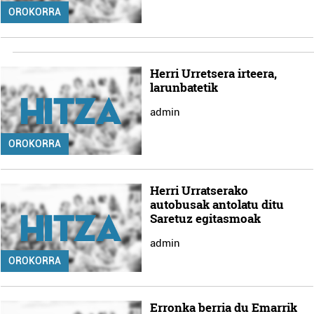
OROKORRA
Herri Urretsera irteera,
larunbatetik
admin
OROKORRA
Herri Urratserako
autobusak antolatu ditu
Saretuz egitasmoak
admin
OROKORRA
Erronka berria du Emarrik