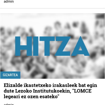
admin
GIZARTEA
Elizalde ikastetxeko irakasleek bat egin
dute Lezoko Institutukoekin, "LOMCE
legeari ez ozen esateko"
admin