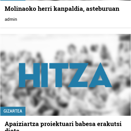
Molinaoko herri kanpaldia, asteburuan
admin
GIZARTEA
Apaiziartza proiektuari babesa erakutsi
diote