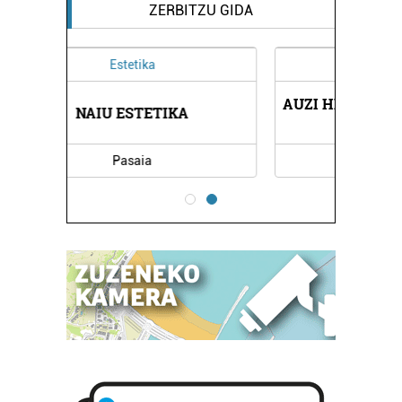
ZERBITZU GIDA
Higiezin agentziak
AUZI HIGIEZINEN ETA ZERBITZU
JUR
...
Errenteria-Orereta