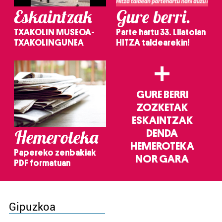
Eskaintzak
Gure berri.
TXAKOLIN MUSEOA-
Parte hartu 33. Lilatoian
TXAKOLINGUNEA
HITZA taldearekin!
+
GURE BERRI
ZOZKETAK
ESKAINTZAK
Hemeroteka
DENDA
HEMEROTEKA
Papereko zenbakiak
NOR GARA
PDF formatuan
Gipuzkoa