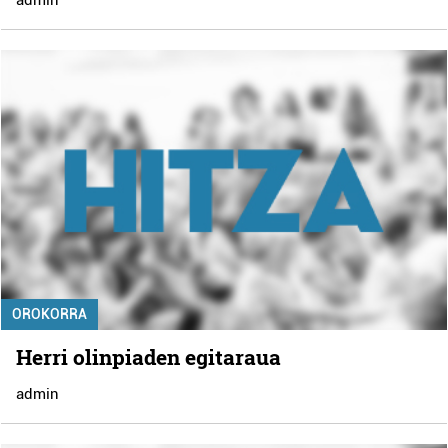
OROKORRA
Herri olinpiaden egitaraua
admin