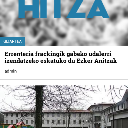
GIZARTEA
Errenteria frackingik gabeko udalerri
izendatzeko eskatuko du Ezker Anitzak
admin