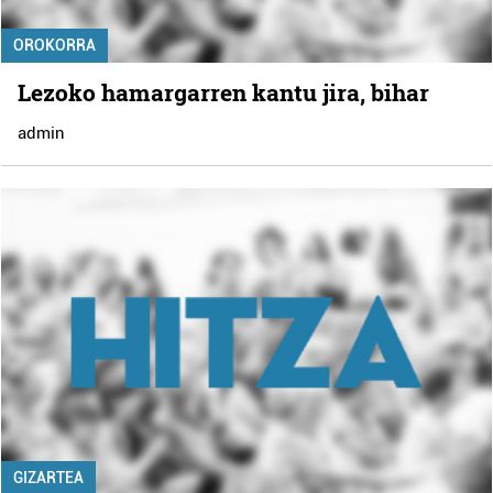
OROKORRA
Lezoko hamargarren kantu jira, bihar
admin
GIZARTEA