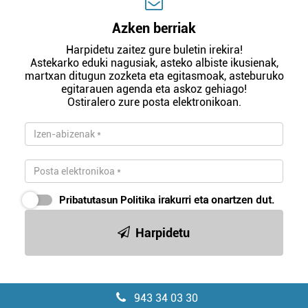
Azken berriak
Harpidetu zaitez gure buletin irekira!
Astekarko eduki nagusiak, asteko albiste ikusienak,
martxan ditugun zozketa eta egitasmoak, asteburuko
egitarauen agenda eta askoz gehiago!
Ostiralero zure posta elektronikoan.
Pribatutasun Politika
irakurri eta onartzen dut.
Harpidetu
943 34 03 30