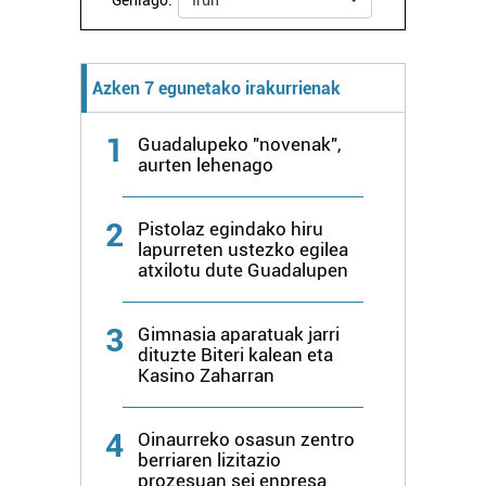
Gehiago:
Irun
Azken 7 egunetako irakurrienak
1
Guadalupeko "novenak",
aurten lehenago
2
Pistolaz egindako hiru
lapurreten ustezko egilea
atxilotu dute Guadalupen
3
Gimnasia aparatuak jarri
dituzte Biteri kalean eta
Kasino Zaharran
4
Oinaurreko osasun zentro
berriaren lizitazio
prozesuan sei enpresa