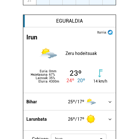
31
1
2
3
4
5
6
EGURALDIA
Iturria:
Irun
Zeru hodeitsuak
23º
Euria:
0mm
Hezetasuna:
67%
Lainoak:
35%
24º
20º
14 km/h
Elurra:
4300m
Bihar
25º
17º
Larunbata
26º
17º