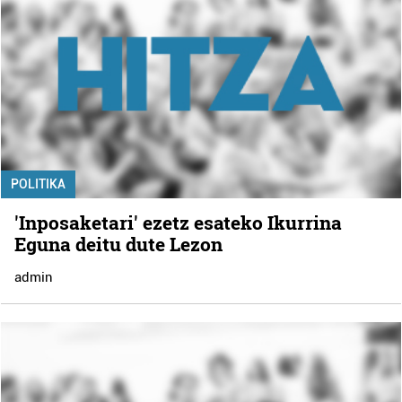
POLITIKA
'Inposaketari' ezetz esateko Ikurrina
Eguna deitu dute Lezon
admin