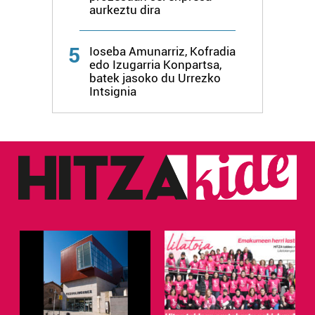
aurkeztu dira
5
Ioseba Amunarriz, Kofradia
edo Izugarria Konpartsa,
batek jasoko du Urrezko
Intsignia