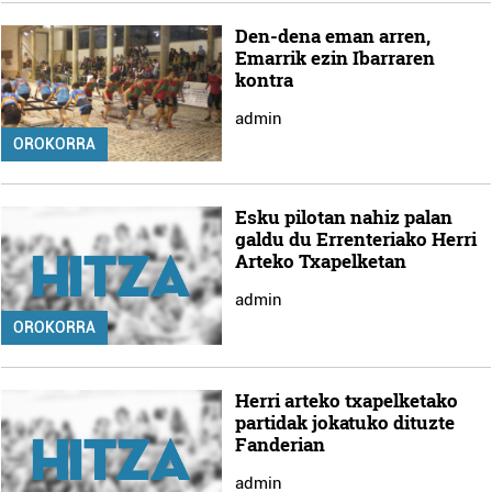
Den-dena eman arren,
Emarrik ezin Ibarraren
kontra
admin
OROKORRA
Esku pilotan nahiz palan
galdu du Errenteriako Herri
Arteko Txapelketan
admin
OROKORRA
Herri arteko txapelketako
partidak jokatuko dituzte
Fanderian
admin