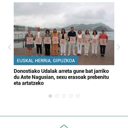
EUSKAL HERRIA, GIPUZKOA
Donostiako Udalak arreta gune bat jarriko
Ur
du Aste Nagusian, sexu erasoak prebenitu
es
eta artatzeko
lu