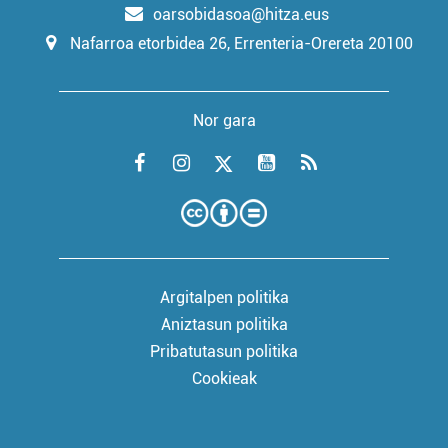
oarsobidasoa@hitza.eus
Nafarroa etorbidea 26, Errenteria-Orereta 20100
Nor gara
Argitalpen politika
Aniztasun politika
Pribatutasun politika
Cookieak