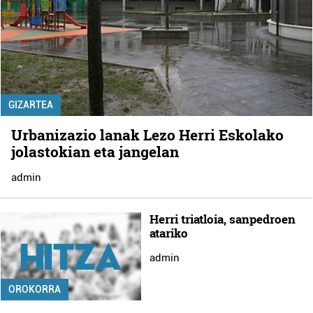
GIZARTEA
Urbanizazio lanak Lezo Herri Eskolako
jolastokian eta jangelan
admin
Herri triatloia, sanpedroen
atariko
admin
OROKORRA