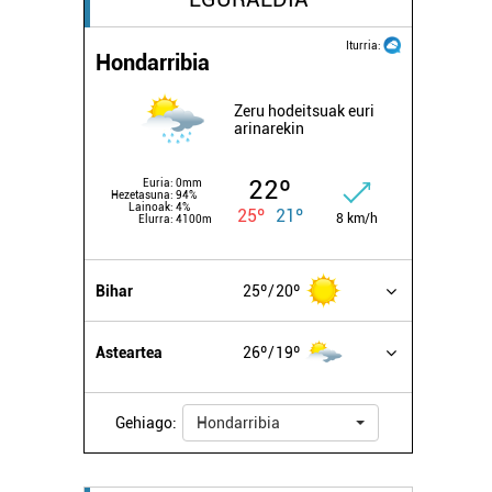
Iturria:
Hondarribia
Zeru hodeitsuak euri
arinarekin
22º
Euria:
0mm
Hezetasuna:
94%
Lainoak:
4%
25º
21º
8 km/h
Elurra:
4100m
Bihar
25º
20º
Asteartea
26º
19º
Gehiago:
Hondarribia