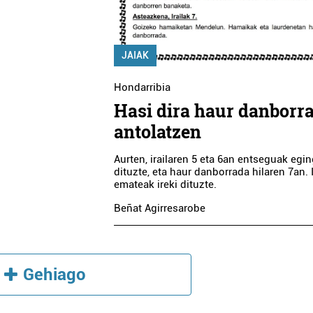
OTORDU PLATER
POLY ARGAZKIA
PRESTATUAK
JAIAK
Errenteria-Orereta
Errenteria-Orereta
Hondarribia
Hasi dira haur danborr
antolatzen
Aurten, irailaren 5 eta 6an entseguak egi
dituzte, eta haur danborrada hilaren 7an. 
emateak ireki dituzte.
Beñat Agirresarobe
Gehiago