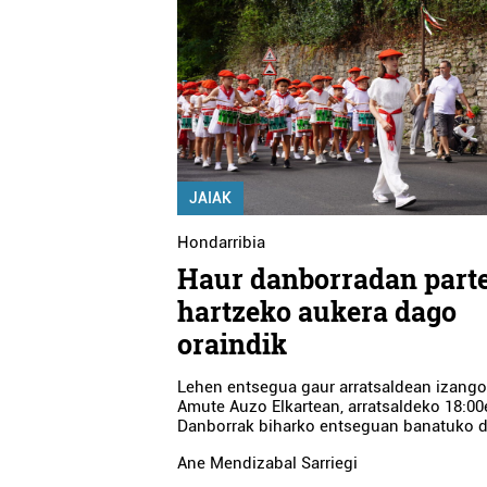
JAIAK
Hondarribia
Haur danborradan part
hartzeko aukera dago
oraindik
Lehen entsegua gaur arratsaldean izango
Amute Auzo Elkartean, arratsaldeko 18:00
Danborrak biharko entseguan banatuko d
Ane Mendizabal Sarriegi