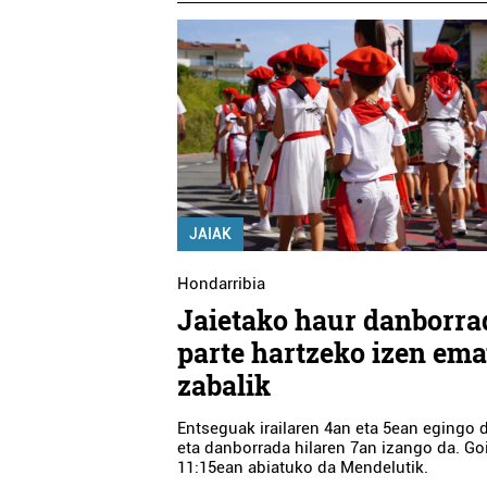
JAIAK
Hondarribia
Jaietako haur danborr
parte hartzeko izen ema
zabalik
Entseguak irailaren 4an eta 5ean egingo d
eta danborrada hilaren 7an izango da. Go
11:15ean abiatuko da Mendelutik.