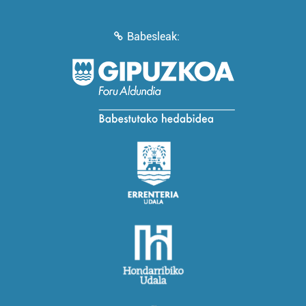
Babesleak: