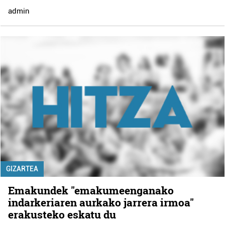
admin
GIZARTEA
Emakundek "emakumeenganako
indarkeriaren aurkako jarrera irmoa"
erakusteko eskatu du