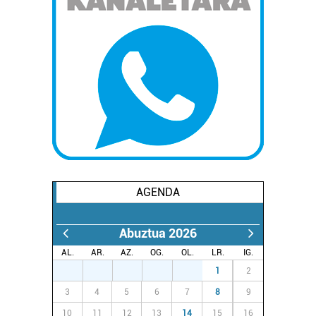
AGENDA
Abuztua 2026
AL.
AR.
AZ.
OG.
OL.
LR.
IG.
27
28
29
30
31
1
2
3
4
5
6
7
8
9
10
11
12
13
14
15
16