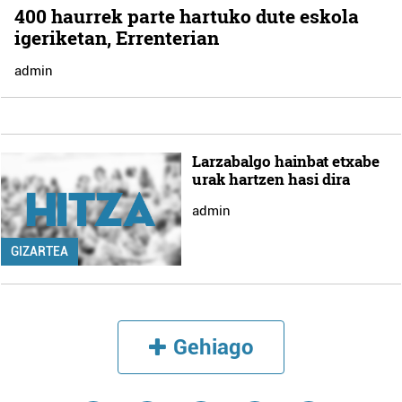
400 haurrek parte hartuko dute eskola
igeriketan, Errenterian
admin
Larzabalgo hainbat etxabe
urak hartzen hasi dira
admin
GIZARTEA
Gehiago