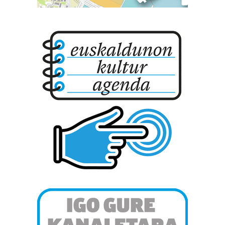
Bazkide batzuek ez dizute baimenik eskatzen, eta beren
interes komertzial legitimoetan babesten dira. Ikusi gure
bazkideen zerrenda, beren ustez zein helburutarako
duten interes legitimoa eta horren aurka nola egin
dezakezun ikusteko.
Lortu zure datu pertsonalak prozesatzeko moduari
buruzko informazio gehiago eta ezarri zure lehentasunak
datuen atalean. Edozein unetan alda edo ken dezakezu
zure baimena Cookieen adierazpenean.
Webgune honek cookie propioak eta hirugarrenen cookie-
fitxategiak erabiltzen ditu. Zure esperientzia eta
zerbitzuak hobetzeko asmoz, cookie teknologiaz
baliatzen gara. Ohar hau onartuz gero, teknologia hori
erabiltzeko baimen esplizitua ematen diguzu.
Gehiago
irakurri