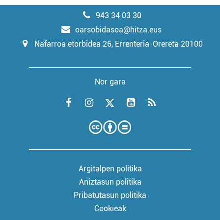
943 34 03 30
oarsobidasoa@hitza.eus
Nafarroa etorbidea 26, Errenteria-Orereta 20100
Nor gara
Argitalpen politika
Aniztasun politika
Pribatutasun politika
Cookieak