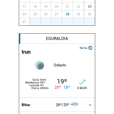
17
18
19
20
21
22
23
24
25
26
27
28
29
30
31
1
2
3
4
5
6
EGURALDIA
Iturria:
Irun
Oskarbi
19º
Euria:
0mm
Hezetasuna:
95%
Lainoak:
0%
28º
18º
6 km/h
Elurra:
4400m
Bihar
26º
20º