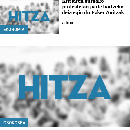
Krisiaren aurkako
protestetan parte hartzeko
deia egin du Ezker Anitzak
admin
EKONOMIA
OROKORRA