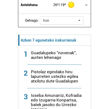
Astelehena
26º
19º
Gehiago:
Irun
Azken 7 egunetako irakurrienak
1
Guadalupeko "novenak",
aurten lehenago
2
Pistolaz egindako hiru
lapurreten ustezko egilea
atxilotu dute Guadalupen
3
Ioseba Amunarriz, Kofradia
edo Izugarria Konpartsa,
batek jasoko du Urrezko