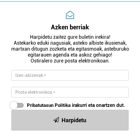
Azken berriak
Harpidetu zaitez gure buletin irekira!
Astekarko eduki nagusiak, asteko albiste ikusienak,
martxan ditugun zozketa eta egitasmoak, asteburuko
egitarauen agenda eta askoz gehiago!
Ostiralero zure posta elektronikoan.
Pribatutasun Politika
irakurri eta onartzen dut.
Harpidetu