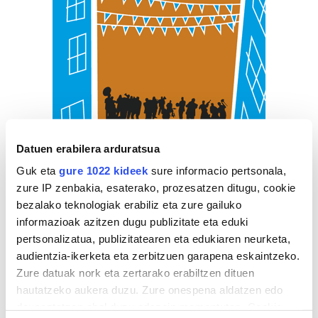
Datuen erabilera arduratsua
Guk eta
gure 1022 kideek
sure informacio pertsonala,
zure IP zenbakia, esaterako, prozesatzen ditugu, cookie
bezalako teknologiak erabiliz eta zure gailuko
informazioak azitzen dugu publizitate eta eduki
pertsonalizatua, publizitatearen eta edukiaren neurketa,
audientzia-ikerketa eta zerbitzuen garapena eskaintzeko.
Zure datuak nork eta zertarako erabiltzen dituen
hautatzeko aukera duzu. Zure onespena aldatzen edo
deuseztatzen ahal duzu edozein momentutan, Cookie