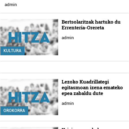
admin
Bertsolaritzak hartuko du
Errenteria-Orereta
admin
KULTURA
Lezoko Kuadrillategi
egitasmoan izena emateko
epea zabaldu dute
admin
OROKORRA