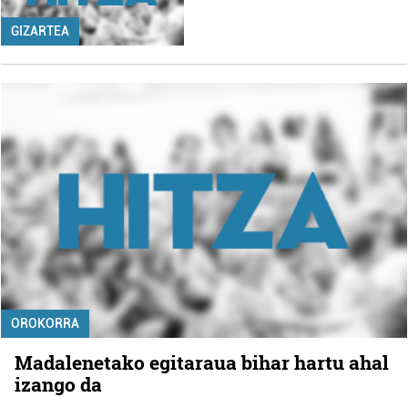
GIZARTEA
OROKORRA
Madalenetako egitaraua bihar hartu ahal
izango da