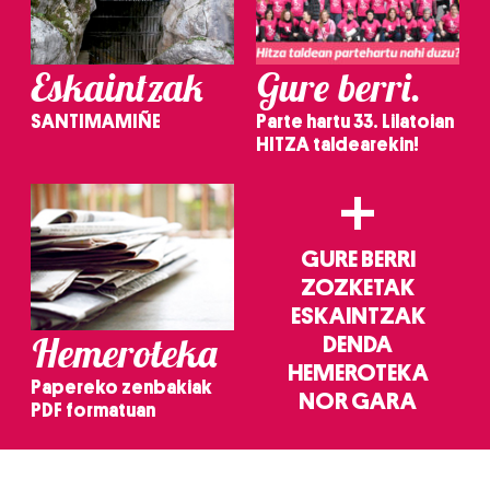
Eskaintzak
Gure berri.
SANTIMAMIÑE
Parte hartu 33. Lilatoian
HITZA taldearekin!
+
GURE BERRI
ZOZKETAK
ESKAINTZAK
Hemeroteka
DENDA
HEMEROTEKA
Papereko zenbakiak
NOR GARA
PDF formatuan