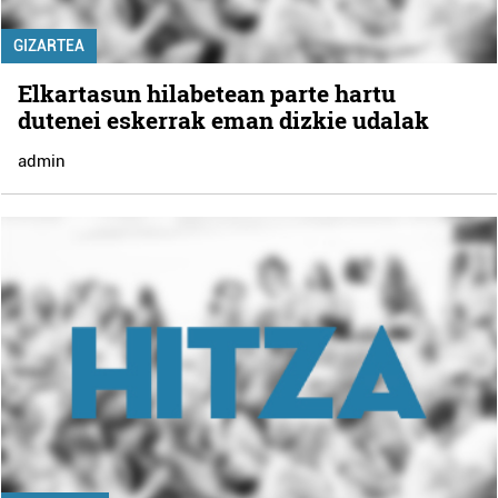
GIZARTEA
Elkartasun hilabetean parte hartu
dutenei eskerrak eman dizkie udalak
admin