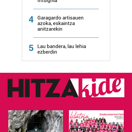
Intsignia
4
Garagardo artisauen
azoka, eskaintza
anitzarekin
5
Lau bandera, lau lehia
ezberdin